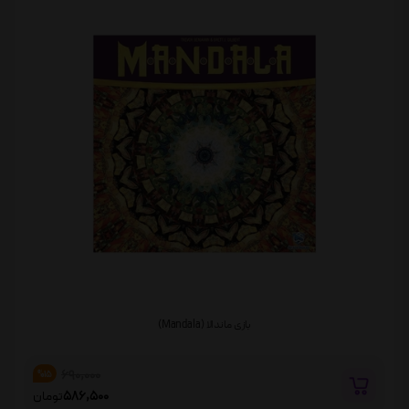
بازی ماندالا (Mandala)
690,000
%15
586,500
تومان