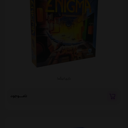
بازی انیگما
نامــــوجود