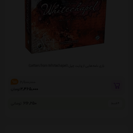
بازی نامه هایی از وایت چپل (Letters from Whitechapel)
2,900,000
%15
2,465,000
تومان
616,250
تومانی
4 قسط