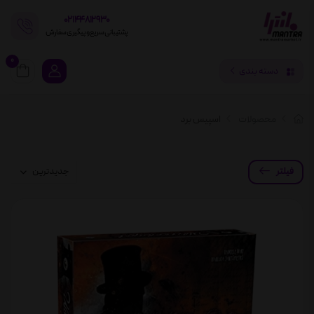
02144812930
پشتیبانی سریع و پیگیری سفارش
0
دسته بندی
محصولات
اسپیس برد
فیلتر