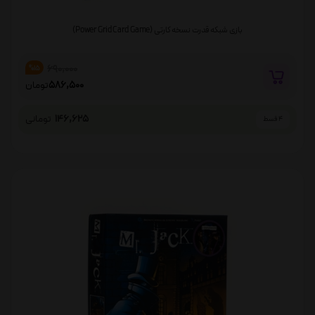
بازی شبکه قدرت نسخه کارتی (Power Grid Card Game)
690,000
%15
586,500
تومان
146,625
تومانی
4 قسط