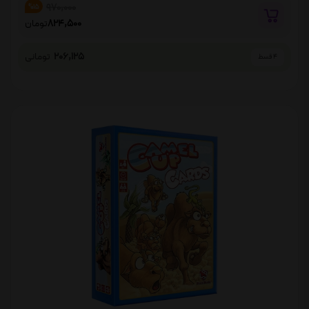
970,000
%15
824,500
تومان
206,125
تومانی
4 قسط