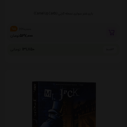
بازی شتر سواری نسخه کارتی (Camel Up Cards)
620,000
%15
527,000
تومان
131,750
تومانی
4 قسط