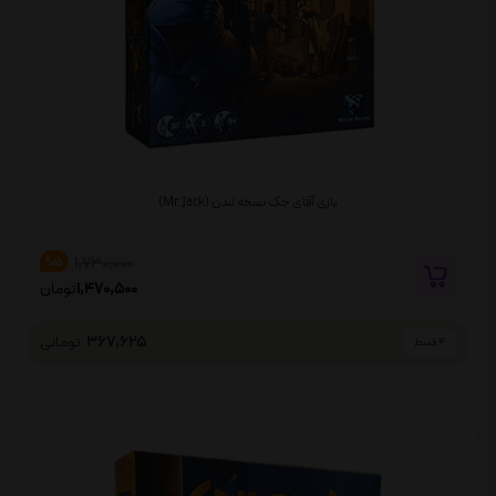
بازی آقای جک نسخه لندن (Mr. Jack)
1,730,000
%15
1,470,500
تومان
367,625
تومانی
4 قسط