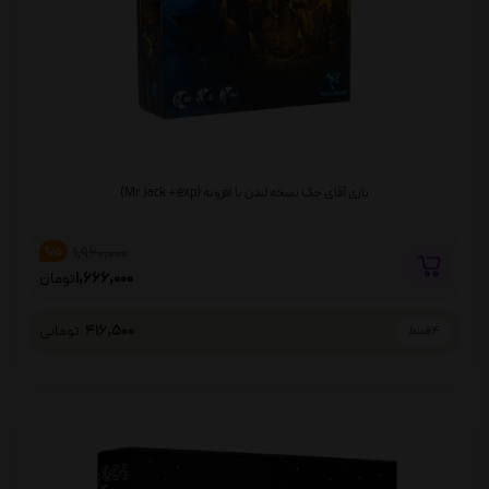
بازی آقای جک نسخه لندن با افزونه (Mr. Jack + exp)
1,960,000
%15
1,666,000
تومان
416,500
تومانی
4 قسط