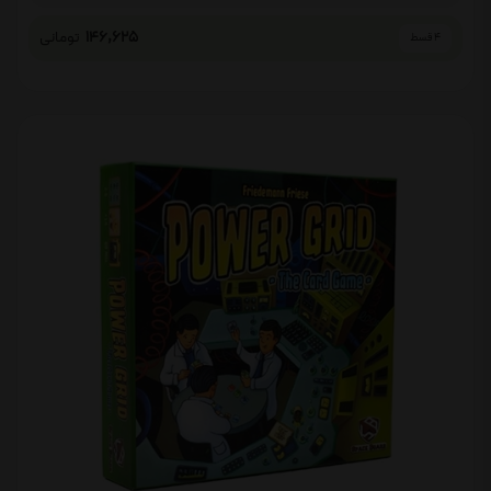
146,625
تومانی
4 قسط