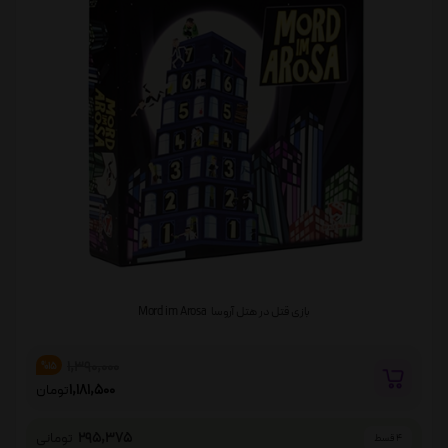
بازی قتل در هتل آروسا Mord im Arosa
1,390,000
%15
1,181,500
تومان
295,375
تومانی
4 قسط