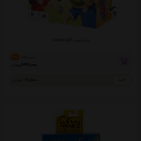
بازی زبون زد (Zaboon Zad)
760,000
%15
646,000
تومان
161,500
تومانی
4 قسط