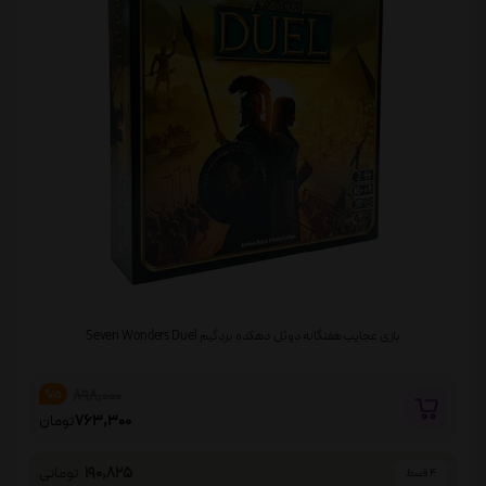
بازی عجایب هفتگانه دوئل دهکده بردگیم Seven Wonders Duel
898,000
%15
763,300
تومان
190,825
تومانی
4 قسط