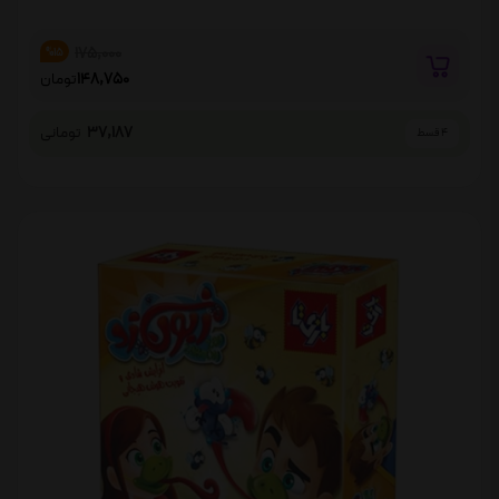
175,000
%15
148,750
تومان
37,187
تومانی
4 قسط