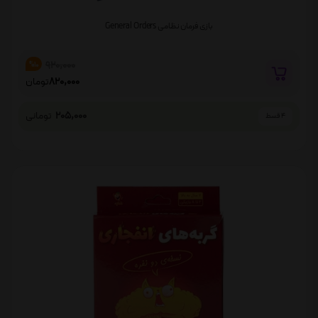
بازی فرمان نظامی General Orders
920,000
%10
820,000
تومان
205,000
تومانی
4 قسط