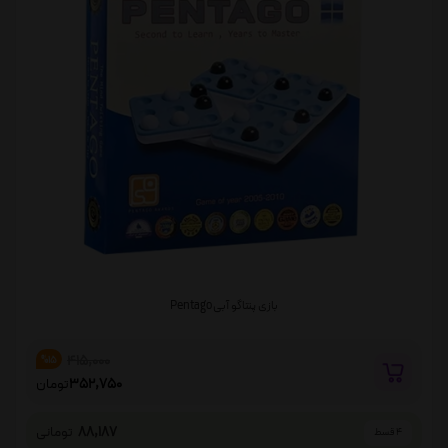
بازی پنتاگو آبی Pentago
415,000
%15
352,750
تومان
88,187
تومانی
4 قسط