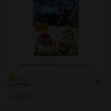
بازی پک دوتایی شکارچی ذهن (Mindbug and Schotten Totten)
430,000
%15
365,500
تومان
91,375
تومانی
4 قسط