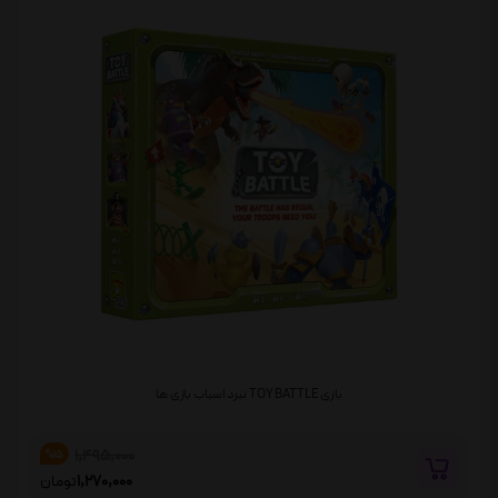
بازی TOY BATTLE نبرد اسباب بازی ها
1,495,000
%15
1,270,000
تومان