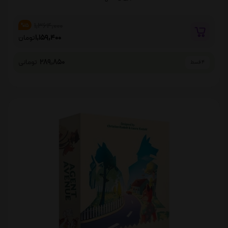
1,364,000
%15
1,159,400
تومان
289,850
تومانی
4 قسط