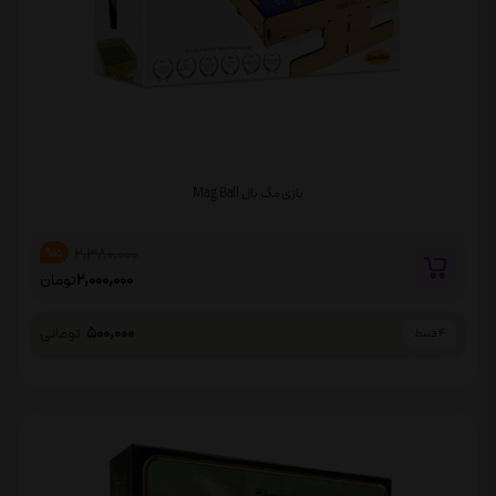
بازی مگ بال Mag Ball
2,380,000
%15
2,000,000
تومان
500,000
تومانی
4 قسط