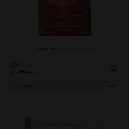
بازی گربه های انفجاری دو نفره Exploding Kittens
280,000
%15
238,000
تومان
59,500
تومانی
4 قسط