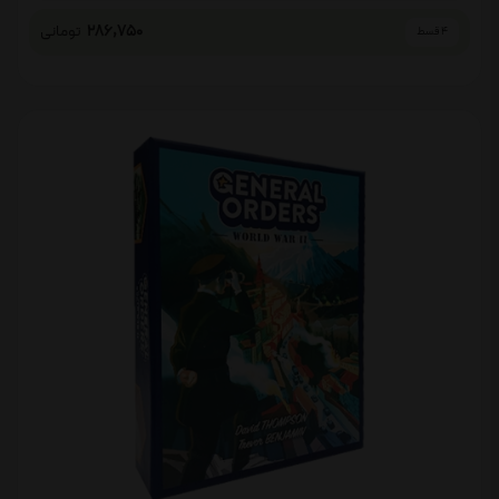
286,750
تومانی
4 قسط