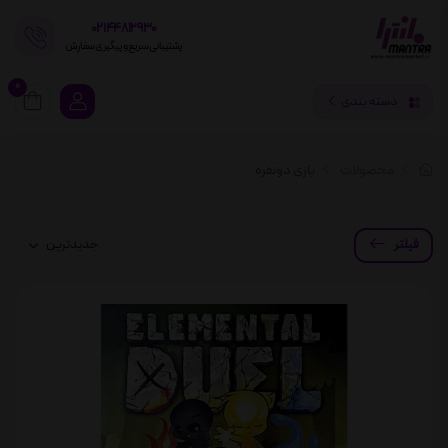
02144812930
پشتیبانی سریع و پیگیری سفارش
0
دسته بندی
محصولات
بازی دونفره
فیلتر