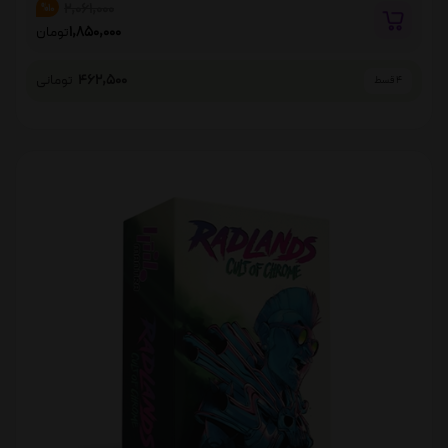
2,061,000
%10
1,850,000
تومان
462,500
تومانی
4 قسط