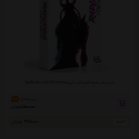
بازی ردلندز همراه افزونه آیین کروم Radlands + Cult Of Chrome
1,298,000
%15
1,100,000
تومان
275,000
تومانی
4 قسط