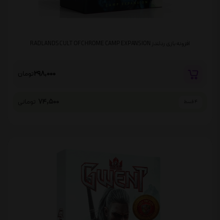
افزونه بازی ردلندز RADLANDS CULT OF CHROME CAMP EXPANSION
298,000
تومان
74,500
تومانی
4 قسط