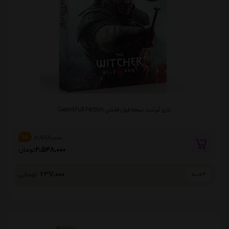
بازی گوئنت نسخه فول فکشن Gwent Full Faction
2,998,000
%15
2,548,000
تومان
637,000
تومانی
4 قسط