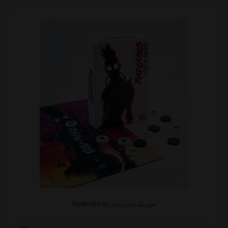
فول پک بازی ردلندز Radlands FULL