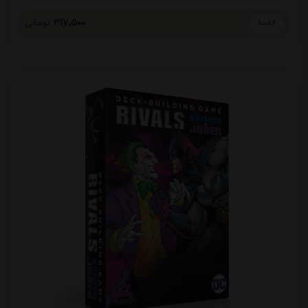
317,500
تومانی
4 قسط