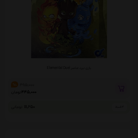
بازی نبرد عناصر Elemental Duel
495,000
%10
445,000
تومان
111,250
تومانی
4 قسط