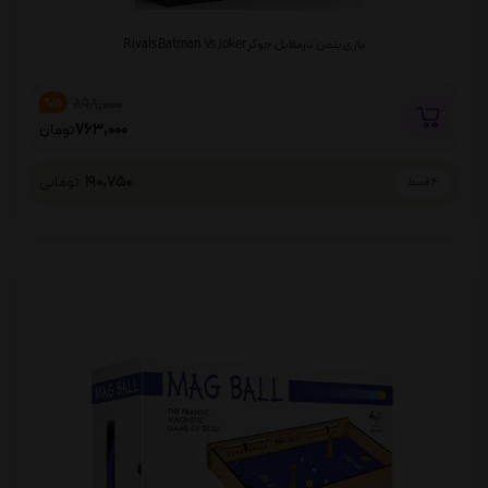
بازی بتمن درمقابل جوکر Rivals Batman Vs Joker
898,000
%15
763,000
تومان
190,750
تومانی
4 قسط