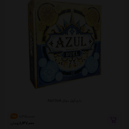
بازی آزول دوئل Azul Duel
1,350,000
%15
1,147,000
تومان