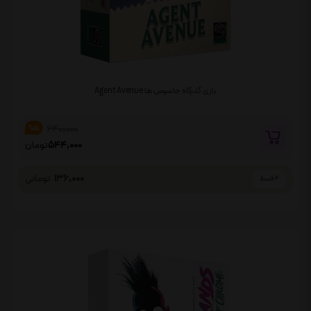
بازی گذرگاه جاسوس ها Agent Avenue
640,000
%15
544,000
تومان
136,000
تومانی
4 قسط