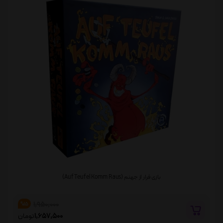
بازی فرار از جهنم (Auf Teufel Komm Raus)
1,950,000
%15
1,657,500
تومان