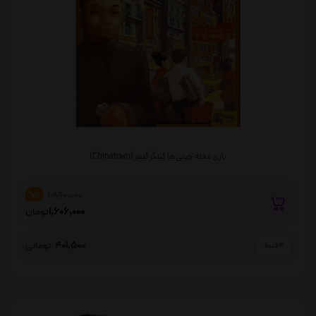
بازی محله چینی ها کینگز گیمز (Chinatown)
1,890,000
%15
1,606,000
تومان
401,500
تومانی
4 قسط