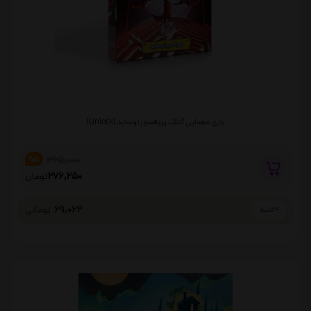
بازی معمایی آنلاک پروفسور نوساید (Unlock)
325,000
%15
276,250
تومان
69,062
تومانی
4 قسط