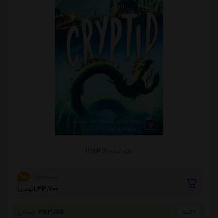
بازی کریپتید (Cryptid)
1,662,000
%15
1,412,700
تومان
353,175
تومانی
4 قسط