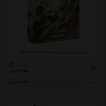
بازی معمایی آنلاک اثر پروانه ای Unlock Lost in the Time Warp
325,000
%15
276,250
تومان
69,062
تومانی
4 قسط