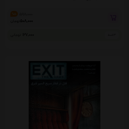
598,000
%15
508,000
تومان
127,000
تومانی
4 قسط