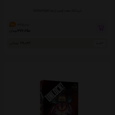
بازی آنلاک هفت آزمون اژدها (Unlock Epic)
325,000
%15
276,250
تومان
69,062
تومانی
4 قسط