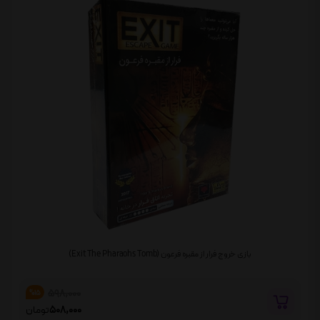
بازی خروج فرار از مقبره فرعون (Exit The Pharaohs Tomb)
598,000
%15
508,000
تومان