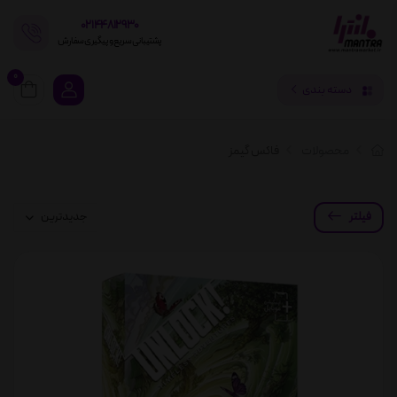
02144812930
پشتیبانی سریع و پیگیری سفارش
0
دسته بندی
محصولات
فاکس گیمز
فیلتر