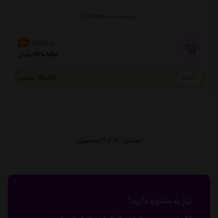
بازی تپه ندیده (Top Ten)
895,000
%15
760,750
تومان
190,187
تومانی
4 قسط
نمایش
3
از 3 محصول
نیاز به مشاوره دارید؟