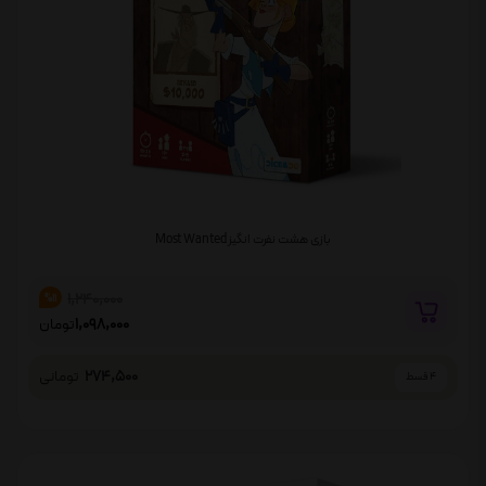
بازی هشت نفرت انگیز Most Wanted
1,240,000
%11
1,098,000
تومان
274,500
تومانی
4 قسط