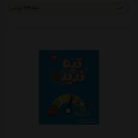
224,500
تومانی
4 قسط