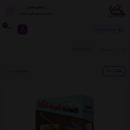
02144812930
پشتیبانی سریع و پیگیری سفارش
0
دسته بندی
محصولات
Dice and Do
فیلتر