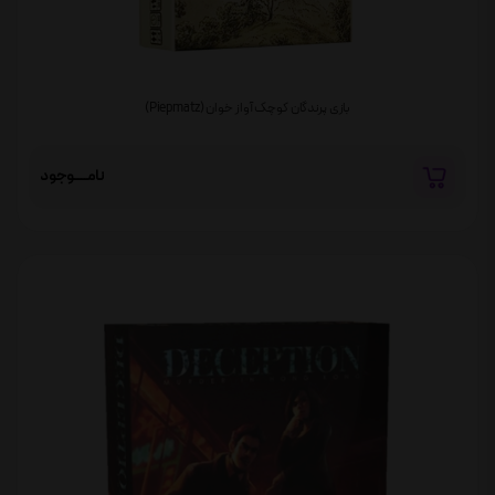
بازی پرندگان کوچک آواز خوان (Piepmatz)
نامــــوجود