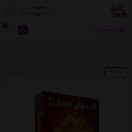
02144812930
پشتیبانی سریع و پیگیری سفارش
0
دسته بندی
محصولات
اکو گیم
فیلتر