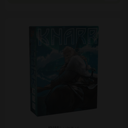
بازی فاتحان دریا KNARR