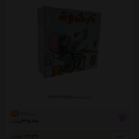
بازی تارنکبوت (Tarantel Tango)
395,000
%15
335,750
تومان
83,937
تومانی
4 قسط