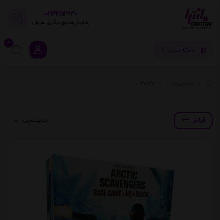
02144812930
پشتیبانی سریع و پیگیری سفارش
0
دسته بندی
محصولات
2077
فیلتر