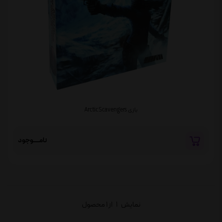
بازی Arctic Scavengers
نامــــوجود
نمایش
1
از 1 محصول