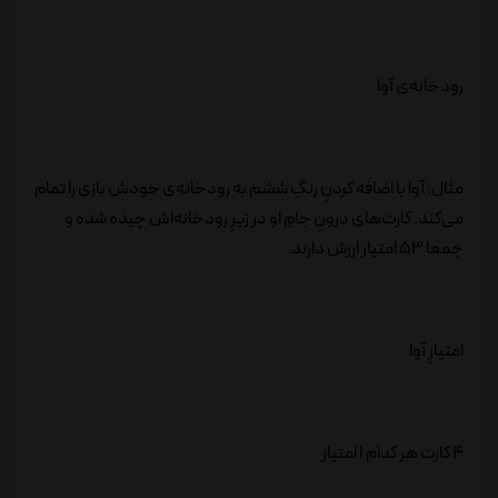
رودخانه‌ی آوا
مثال: آوا با اضافه کردنِ رنگِ ششم به رودخانه‌ی خودش بازی را تمام
می‌کند. کارت‌های درونِ جامِ او در زیرِ رودخانه‌اش چیده شده و
جمعا 53 امتیاز ارزش دارند.
امتیازِ آوا
4 کارت هر کدام 1 امتیاز