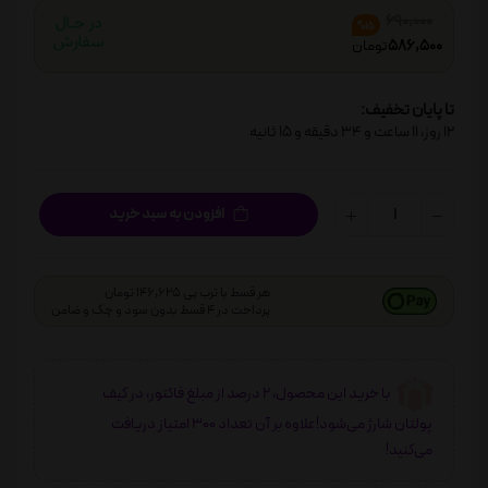
690,000
%15
586,500
تومان
تا پایان تخفیف:
12
روز،
11
ساعت و
34
دقیقه و
14
ثانیه
افزودن به سبد خرید
هر قسط با ترب پی 146,625 تومان
پرداخت در 4 قسط بدون سود و چک و ضامن
با خرید این محصول، 2 درصد از مبلغ فاکتور، در کیف
پولتان شارژ می‌شود!علاوه بر آن تعداد 300 امتیاز دریافت
می‌کنید!