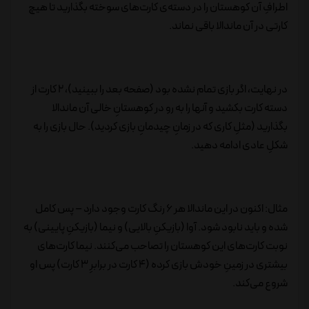
اطرافِ آن کوهستان را در دسته‌ی کارت‌های سوخته بگذارید تا هیچ
کارتی در آن ماندالا باقی نماند.
در نهایت، اگر بازی تمام نشده بود (صفحه بعد را ببینید)، 2 کارت از
دسته کارت بکشید و آنها را به رو در کوهستانِ خالی آن ماندالا
بگذارید (مثلِ کاری که در زمانِ چیدمانِ بازی کردید). حال بازی را به
شکلِ عادی ادامه دهید.
مثال: اکنون در این ماندالا هر 6 رنگ کارت وجود دارد – پس کامل
شده و باید نابود شود. آوا (بازیکنِ بالایی) و نیما (بازیکنِ پایینی) به
نوبت کارت‌های این کوهستان را تصاحب می‌کنند. نیما کارت‌های
بیشتری در زمینِ خودش بازی کرده (4 کارت در برابرِ 3 کارت) پس او
شروع می‌کند.