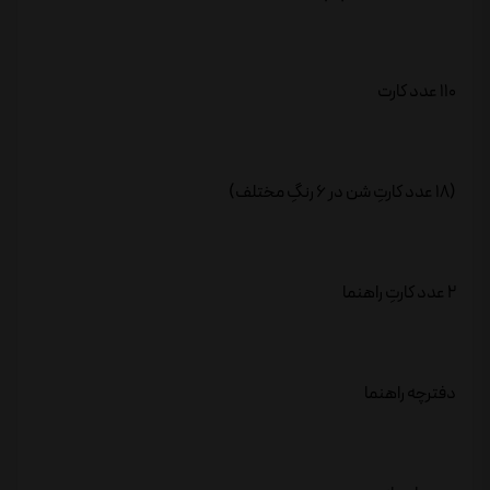
110 عدد کارت
(18 عدد کارتِ شن در 6 رنگِ مختلف)
2 عدد کارتِ راهنما
دفترچه راهنما