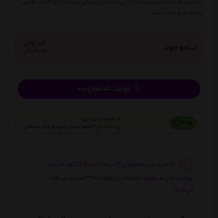
بیشتری به دست بیاورند، در حالی که دیگران سعی میکنند جواهرات تقلبی
بفروشند و سود کنند.
نـــاموجود
موجود شد اطلاع بده
هر قسط با ترب پی
پرداخت در 4 قسط بدون سود و چک و ضامن
با خرید این محصول، 2 درصد از مبلغ فاکتور، در کیف
پولتان شارژ می‌شود!علاوه بر آن تعداد 320 امتیاز دریافت
می‌کنید!