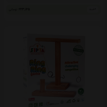
223,125
تومانی
4 قسط