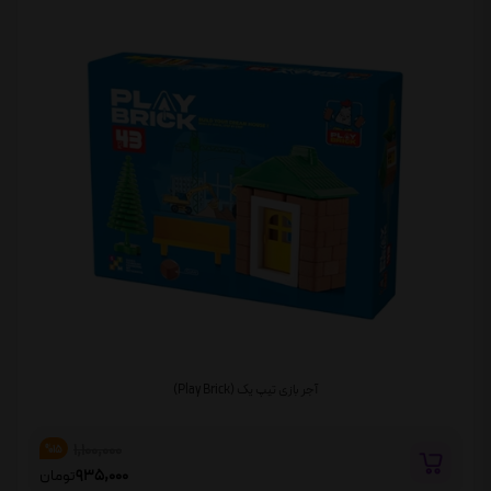
آجر بازی تیپ یک (Play Brick)
1,100,000
%15
935,000
تومان