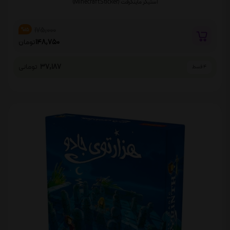
استیکر ماینکرفت (Minecraft Sticker)
175,000
%15
148,750
تومان
37,187
تومانی
4 قسط