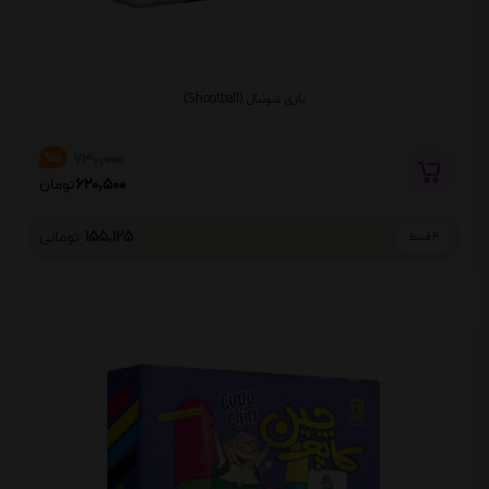
بازی شوتبال (Shootball)
730,000
%15
620,500
تومان
155,125
تومانی
4 قسط