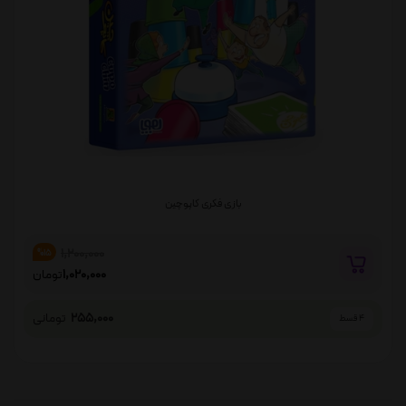
بازی فکری کاپوچین
1,200,000
%15
1,020,000
تومان
255,000
تومانی
4 قسط