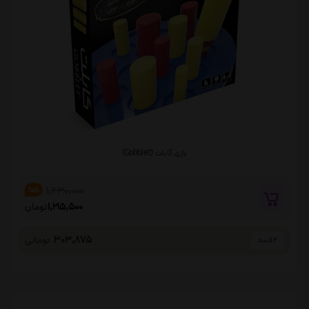
بازی گابلت (Gobblet)
1,430,000
%15
1,215,500
تومان
303,875
تومانی
4 قسط