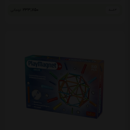
233,750
تومانی
4 قسط