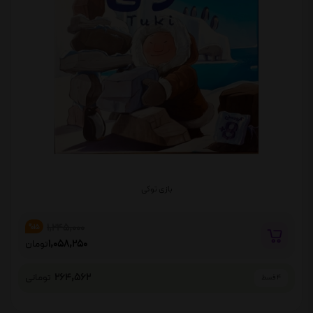
بازی توکی
1,245,000
%15
1,058,250
تومان
264,562
تومانی
4 قسط