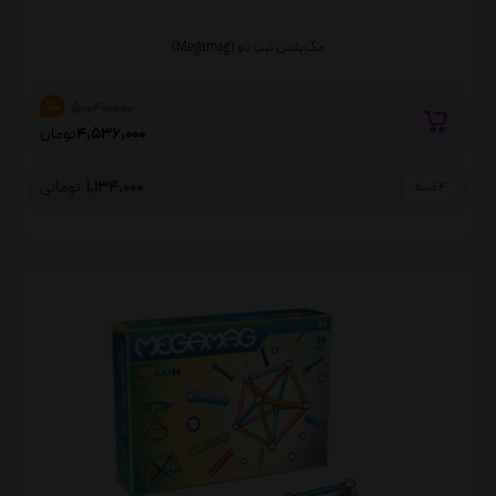
مگ پلاس تیپ دو (Megamag)
5,040,000
%10
4,536,000
تومان
1,134,000
تومانی
4 قسط