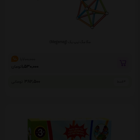
مگا مگ تیپ یک (Megamag)
1,700,000
%10
1,530,000
تومان
382,500
تومانی
4 قسط