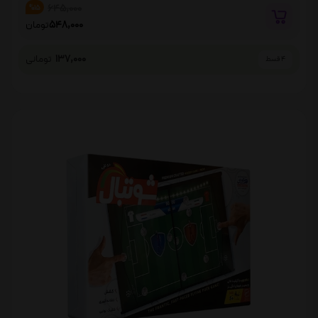
645,000
%15
548,000
تومان
137,000
تومانی
4 قسط