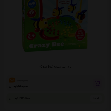
بازی زنبور دیوانه (Crazy Bee)
1,000,000
%15
850,000
تومان
212,500
تومانی
4 قسط