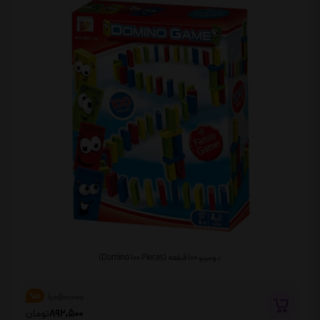
دومینو 100 قطعه (Domino 100 Pieces)
1,050,000
%15
892,500
تومان