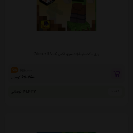
بازی ماکت ماینکرفت سری الکس (Minecraft Alex)
195,000
%15
165,750
تومان
41,437
تومانی
4 قسط