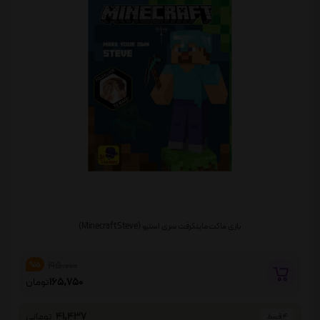
بازی ماکت ماینکرفت سری استیو (Minecraft Steve)
195,000
%15
165,750
تومان
41,437
تومانی
4 قسط