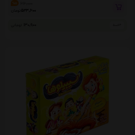
616,000
%15
523,600
تومان
130,900
تومانی
4 قسط