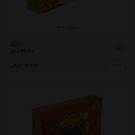
بازی سیبیلوها
814,000
%15
691,900
تومان
172,975
تومانی
4 قسط