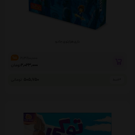
بازی هزارتوی جادو
2,380,000
%15
2,023,000
تومان
505,750
تومانی
4 قسط