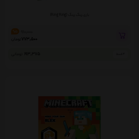
بازی رینگ رینگ (Ring Ring)
910,000
%15
773,500
تومان
193,375
تومانی
4 قسط