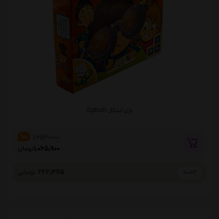
بازی اپتیکال (Optical)
1,254,000
%15
1,065,900
تومان
266,475
تومانی
4 قسط