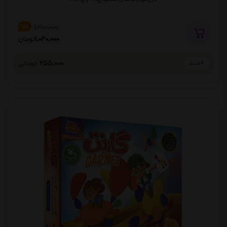
1,200,000
%15
1,020,000
تومان
255,000
تومانی
4 قسط