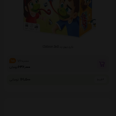
بازی زبون زد (Zaboon Zad)
760,000
%15
646,000
تومان
161,500
تومانی
4 قسط