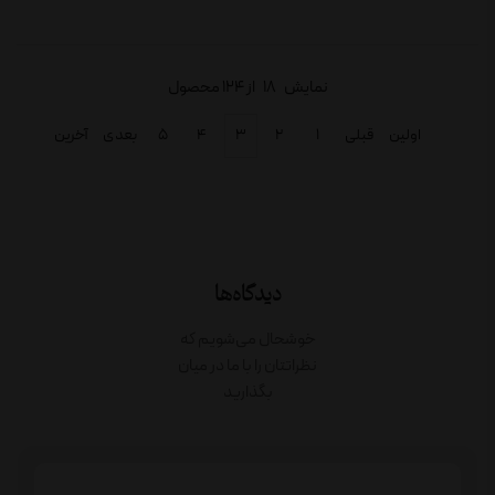
نمایش
18
از 124 محصول
اولین
قبلی
۱
۲
۳
۴
۵
بعدی
آخرین
دیدگاه‌ها
خوشحال می‌شویم که
نظراتتان را با ما در میان
بگذارید