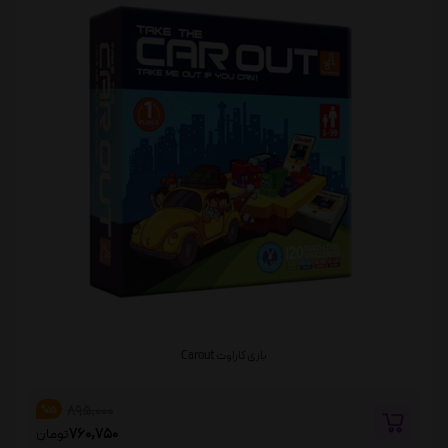
بازی کاراوت Carout
895,000
%15
760,750
تومان