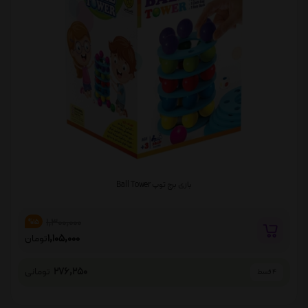
بازی برج توپ Ball Tower
1,300,000
%15
1,105,000
تومان
276,250
تومانی
4 قسط