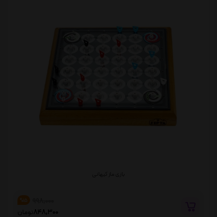
بازی ماز کیهانی
998,000
%15
848,300
تومان