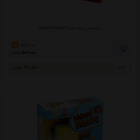
بازی مونتی مانع دار فیل (Mounti Elephant)
595,000
%14
506,000
تومان
126,500
تومانی
4 قسط