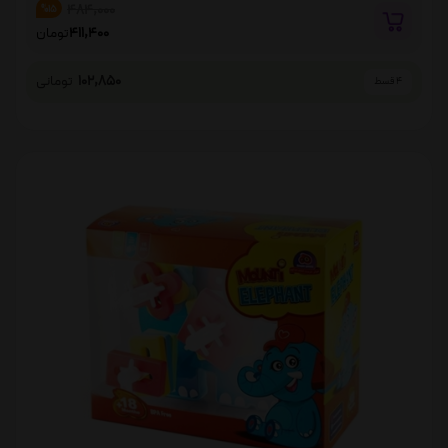
484,000
%15
411,400
تومان
102,850
تومانی
4 قسط