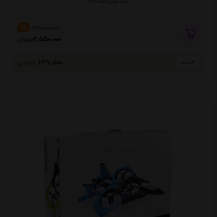
کوادکوپتر LH-X50
3,000,000
%15
2,550,000
تومان
637,500
تومانی
4 قسط