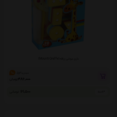
بازی مونتی زرافه (Mounti Giraffe)
540,000
%10
486,000
تومان
121,500
تومانی
4 قسط