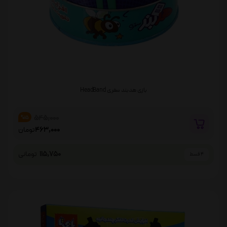
بازی هدبند سفری HeadBand
545,000
%15
463,000
تومان
115,750
تومانی
4 قسط