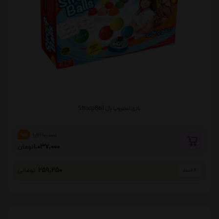
بازی استروپ بال Stroop Ball
1,220,000
%15
1,037,000
تومان
259,250
تومانی
4 قسط