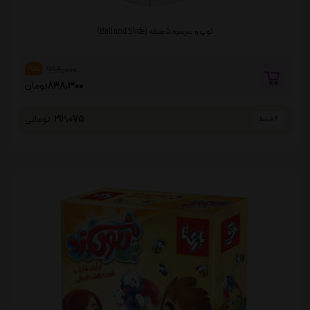
توپ و سرسره 5 طبقه (Ball and Slide)
998,000
%15
848,300
تومان
212,075
تومانی
4 قسط