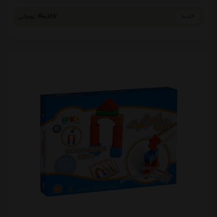
190,187
تومانی
4 قسط