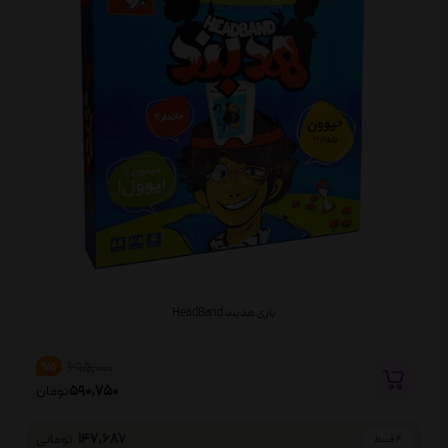
بازی هدبند HeadBand
695,000
%15
590,750
تومان
147,687
تومانی
4 قسط