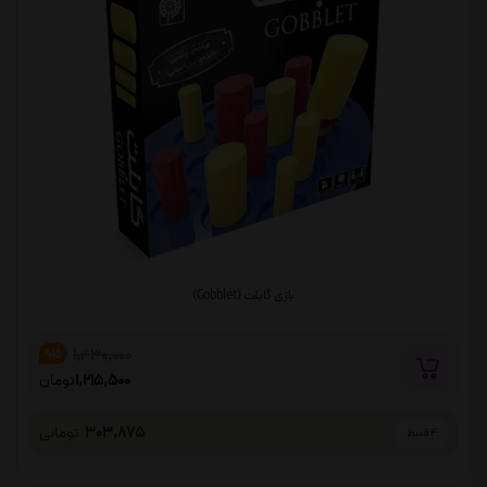
بازی گابلت (Gobblet)
1,430,000
%15
1,215,500
تومان
303,875
تومانی
4 قسط