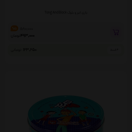
بازی انبر و بلوک Tong And Block
580,000
%15
493,000
تومان
123,250
تومانی
4 قسط