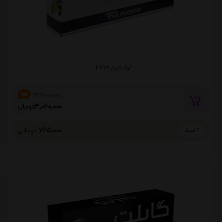
کوادکوپتر LH-XV2
3,600,000
%15
3,060,000
تومان
765,000
تومانی
4 قسط