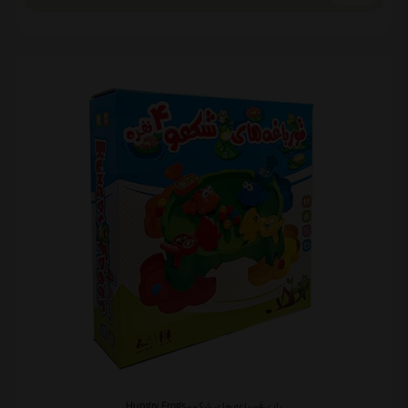
بازی قورباغه های شکمو Hungry Frogs