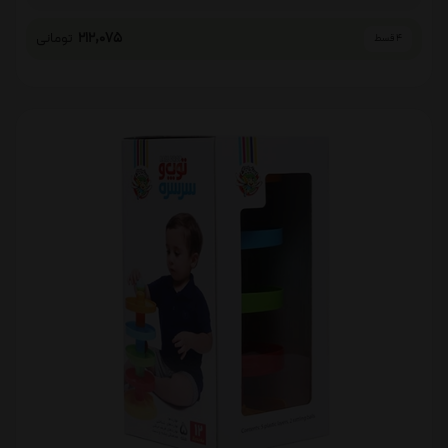
212,075
تومانی
4 قسط