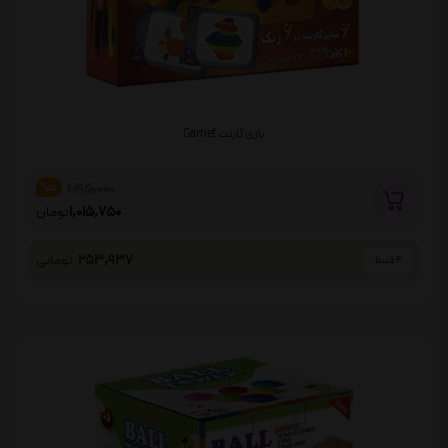
بازی گارنت Garnet
1,195,000
%15
1,015,750
تومان
253,937
تومانی
4 قسط