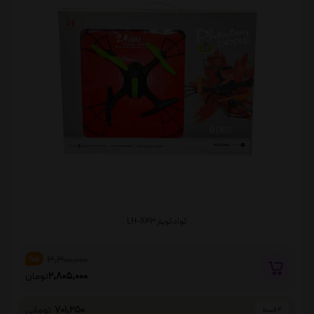
کوادکوپتر LH-X43
3,300,000
%15
2,805,000
تومان
701,250
تومانی
4 قسط