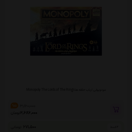
مونوپولی ارباب حلقه ها Monopoly The Lords of The Rings
3,160,000
%15
2,686,000
تومان
671,500
تومانی
4 قسط