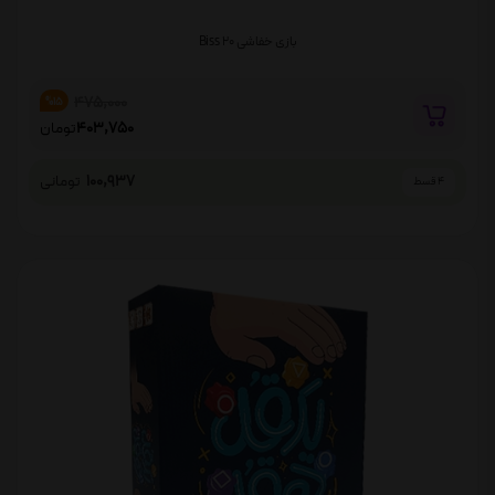
بازی خفاشی Biss 20
475,000
%15
403,750
تومان
100,937
تومانی
4 قسط