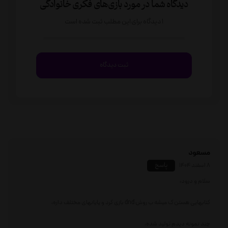
دیدگاه شما در مورد بازی‌های فکری خانوادگی
1 دیدگاه برای این مطلب ثبت شده است
ثبت دیدگاه
مسعود
پاسخ
8 اسفند 1404
سلام و درود،
کتابهایی هستن ک میشه ب روش dnd بازی کرد و پایانهای مختلف داره،
چند نمونه دیدم تولید شده،