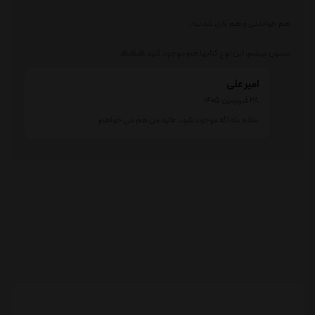
هم خواندنی و هم بازی شدنیه،
ممنون میشم، این نوع کتابها هم موجود کنید🙏🙏🙏
امیر علی
28 فروردین 1405
سلام بله اگه موجود شود عالیه من هم می خواهم