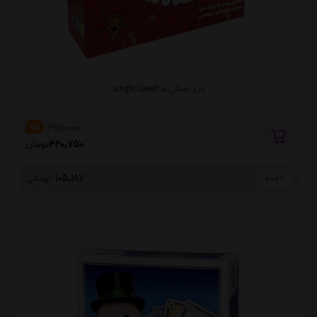
بازی جنگلی ها Jungle Speed
495,000
%15
420,750
تومان
105,187
تومانی
4 قسط