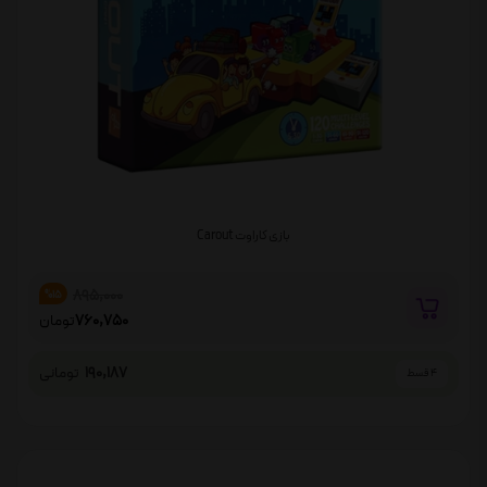
بازی کاراوت Carout
895,000
%15
760,750
تومان
190,187
تومانی
4 قسط