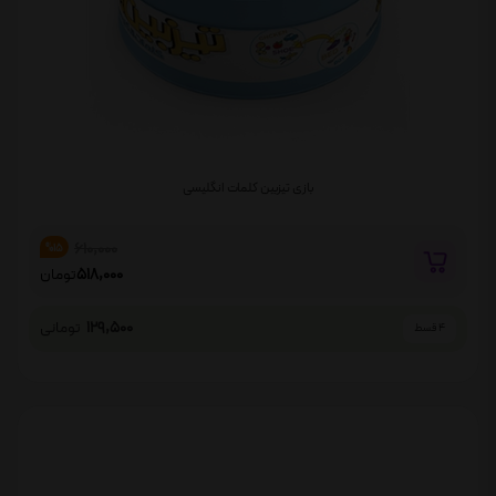
بازی تیزبین کلمات انگلیسی
610,000
%15
518,000
تومان
129,500
تومانی
4 قسط