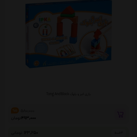
بازی انبر و بلوک Tong And Block
580,000
%15
493,000
تومان
123,250
تومانی
4 قسط