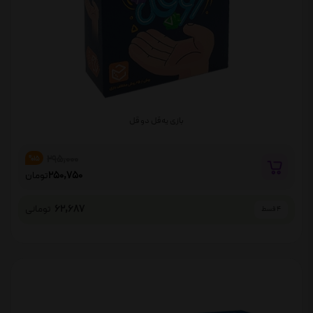
بازی یه قل دو قل
295,000
%15
250,750
تومان
62,687
تومانی
4 قسط