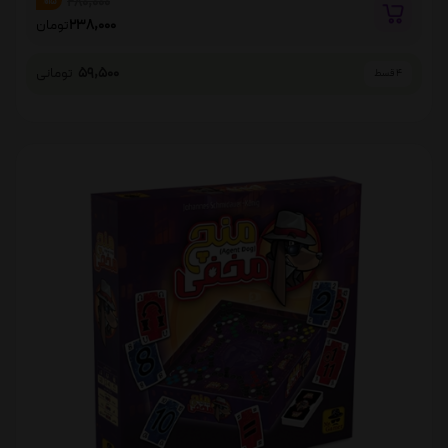
280,000
%15
238,000
تومان
59,500
تومانی
4 قسط