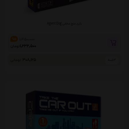
بازی منچ مخفی Agent Dog
1,450,000
%15
1,232,500
تومان
308,125
تومانی
4 قسط