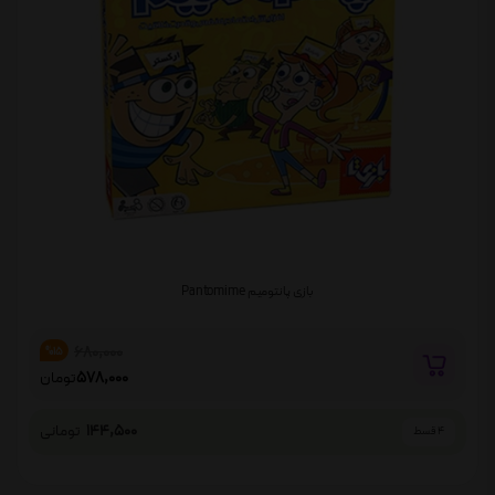
بازی پانتومیم Pantomime
680,000
%15
578,000
تومان
144,500
تومانی
4 قسط