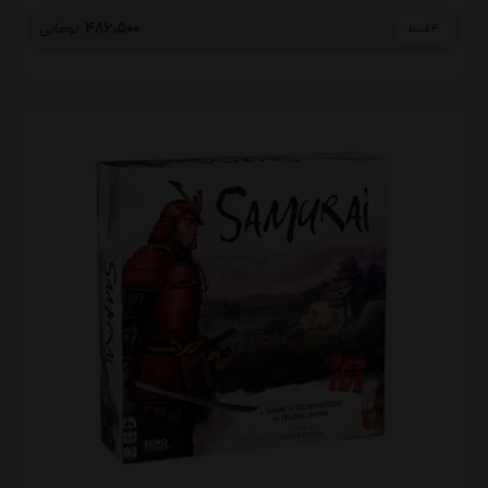
486,500
تومانی
4 قسط