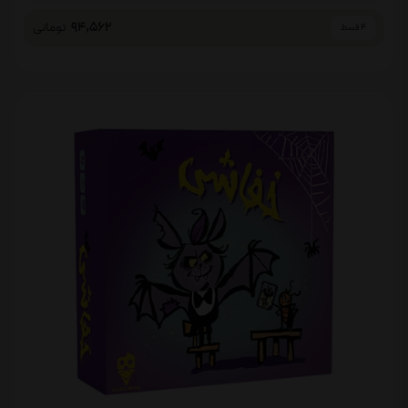
94,562
تومانی
4 قسط