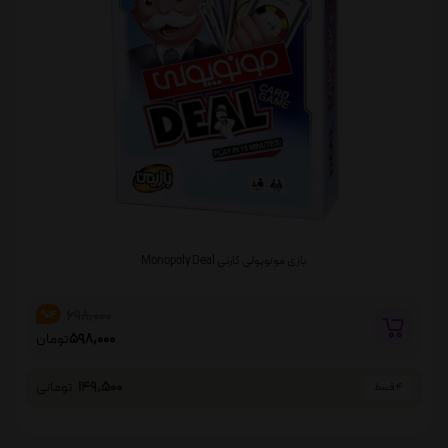
بازی مونوپولی کارتی Monopoly Deal
698,000
%14
598,000
تومان
149,500
تومانی
4 قسط