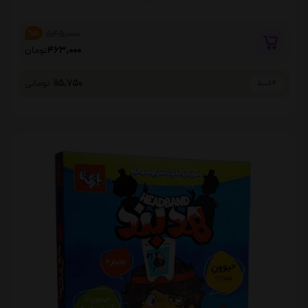
545,000
%15
463,000
تومان
115,750
تومانی
4 قسط