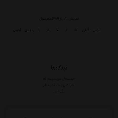
نمایش
18
از 389 محصول
اولین
قبلی
۵
۶
۷
۸
۹
بعدی
آخرین
دیدگاه‌ها
خوشحال می‌شویم که
نظراتتان را با ما در میان
بگذارید