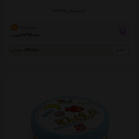
بازی سامورایی Samurai
2,690,000
%10
2,398,000
تومان
599,500
تومانی
4 قسط