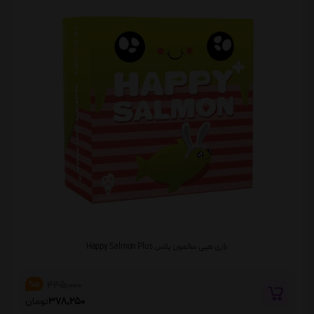
بازی هپی سالمون پلاس Happy Salmon Plus
445,000
%15
378,250
تومان