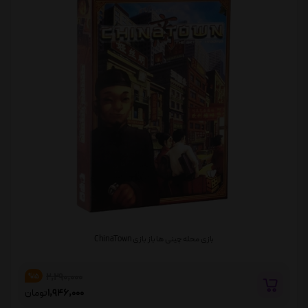
بازی محله چینی ها باز بازی ChinaTown
2,290,000
%15
1,946,000
تومان