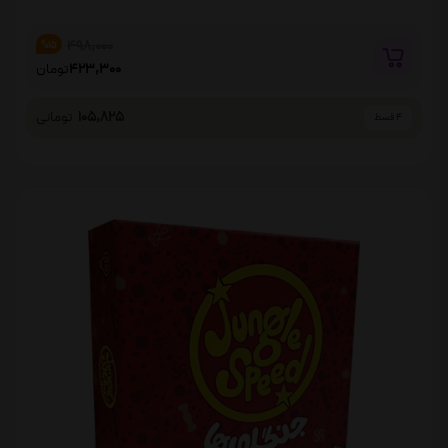
498,000
%15
423,300
تومان
105,825
تومانی
4 قسط