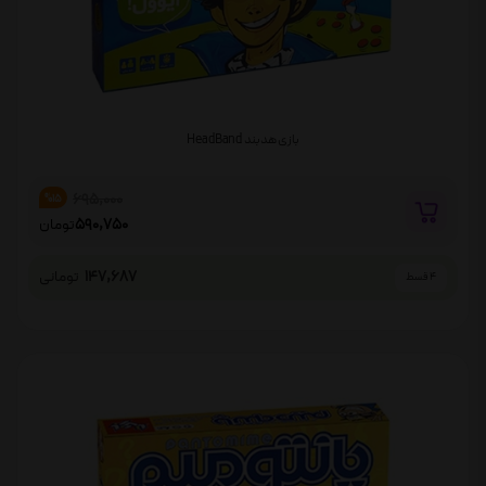
بازی هدبند HeadBand
695,000
%15
590,750
تومان
147,687
تومانی
4 قسط