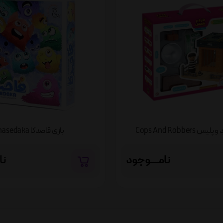
 Cops And Robbers
بازی قاصدکا Ghasedaka
نامــــوجود
نا