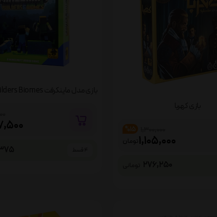
بازی مدل ماینکرفت Minecraft Builders Biomes
بازی کهربا
00
7,500
%15
1,300,000
1,105,000
تومان
,375
4 قسط
276,250
تومانی