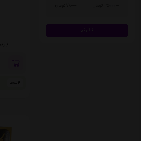
12500000 تومان
78000 تومان
بازی تهران 0
4 قسط