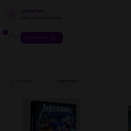
02144812930
پشتیبانی سریع و پیگیری سفارش
0
ورود / ثبت نام
ترتیب نمایش :