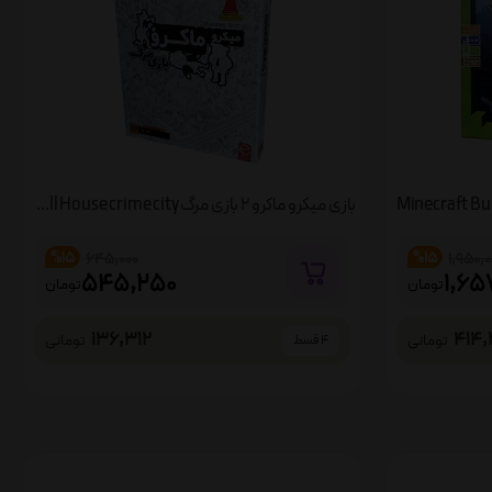
بازی میکرو ماکرو 2 بازی مرگ MicroMacro: Full House crime city
%15
%15
645,000
1,950,0
545,250
1,65
تومان
تومان
136,312
414
تومانی
تومانی
4 قسط