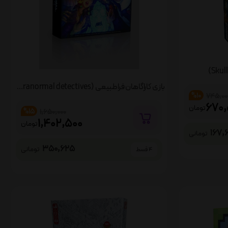
بازی کاراگاهان فراطبیعی (paranormal detectives)
%10
745,00
670,
تومان
%15
1,650,000
1,402,500
تومان
167,
تومانی
350,625
تومانی
4 قسط