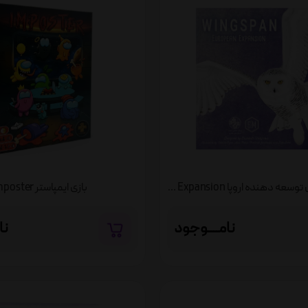
افزونه وینگسپن توسعه دهنده اروپا Wingspan European Expansion
بازی ایمپاستر Imposter
نامــــوجود
نا