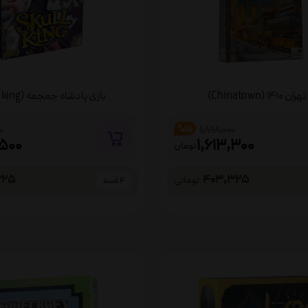
141 (Chinatown)
بازی پادشاه جمجمه (Skull king)
%15
0
1,898,000
500
1,613,300
تومان
625
403,325
تومانی
4 قسط