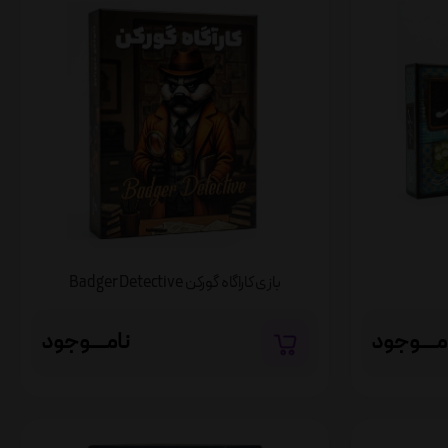
بازی کاراگاه گورکن Badger Detective
مــــوجود
نامــــوجود