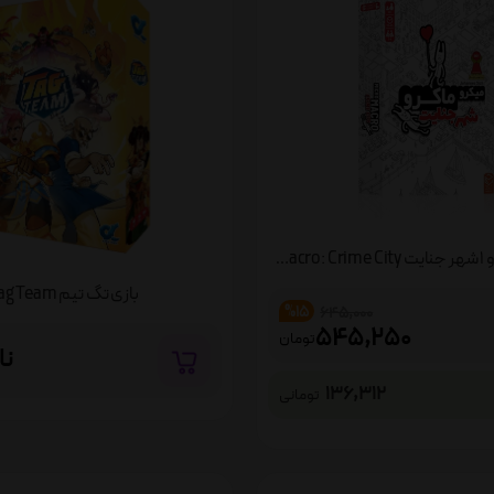
بازی میکرو ماکرو 1 شهر جنایت MicroMacro: Crime City
بازی تگ تیم Tag Team
%15
645,000
545,250
تومان
نا
136,312
تومانی