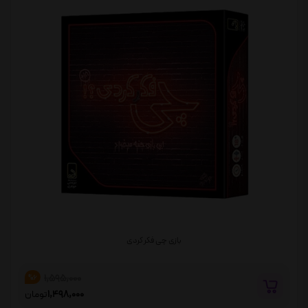
بازی چی فکر کردی
1,595,000
%6
1,498,000
تومان