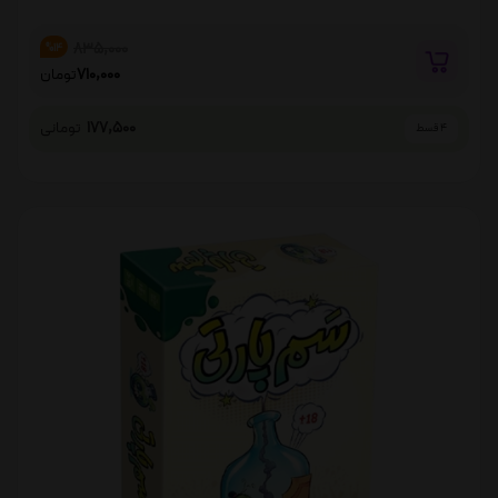
835,000
%14
710,000
تومان
177,500
تومانی
4 قسط