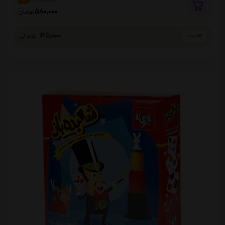
680,000
580,000
تومان
145,000
تومانی
4 قسط