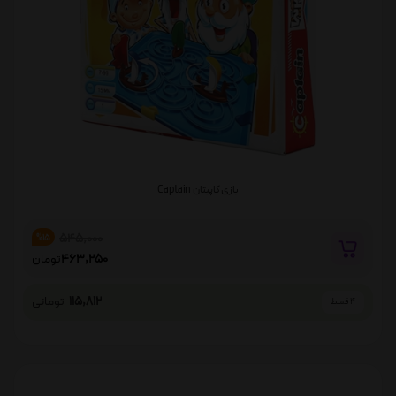
بازی کاپیتان Captain
545,000
%15
463,250
تومان
115,812
تومانی
4 قسط