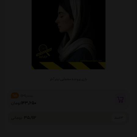
بازی پرونده معمایی تیتر آخر
169,000
%15
143,650
تومان
35,912
تومانی
4 قسط