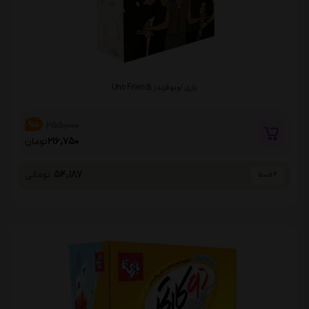
بازی اونو فرندز Uno Friends
255,000
%15
216,750
تومان
54,187
تومانی
4 قسط