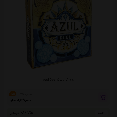
بازی آزول دوئل Azul Duel
1,350,000
%15
1,147,000
تومان
286,750
تومانی
4 قسط