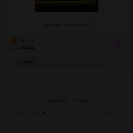
بازی پرونده معمایی رد خون در هتل
245,000
%15
208,250
تومان
52,062
تومانی
4 قسط
نمایش
18
از 872 محصول
اولین
قبلی
۷
۸
۹
۱۰
۱۱
بعدی
آخرین