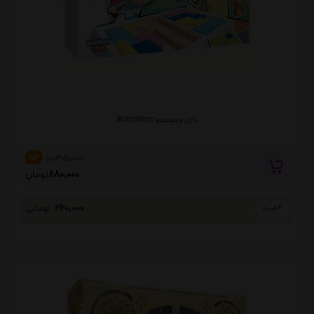
بازی وینومینو Wino Mino
1,035,000
%14
880,000
تومان
220,000
تومانی
4 قسط