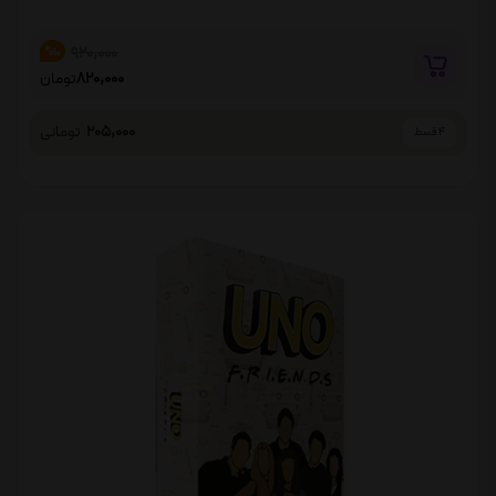
920,000
%10
820,000
تومان
205,000
تومانی
4 قسط