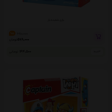
بازی شعبده باز
680,000
%15
578,000
تومان
144,500
تومانی
4 قسط