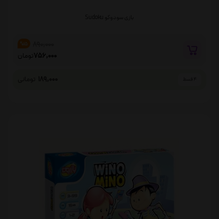
بازی سودوکو Sudoku
890,000
%15
756,000
تومان
189,000
تومانی
4 قسط