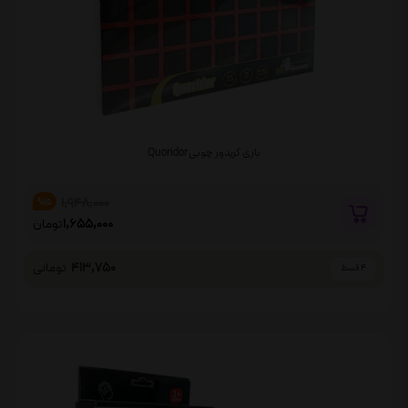
بازی کریدور چوبی Quoridor
1,948,000
%15
1,655,000
تومان
413,750
تومانی
4 قسط