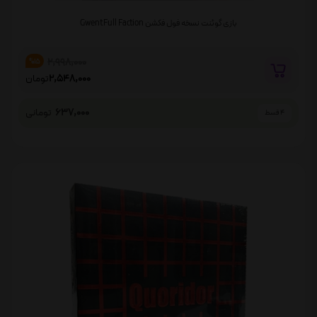
بازی گوئنت نسخه فول فکشن Gwent Full Faction
2,998,000
%15
2,548,000
تومان
637,000
تومانی
4 قسط