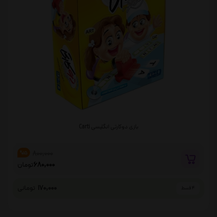
بازی دوکارتی انگلیسی Carti
800,000
%15
680,000
تومان
170,000
تومانی
4 قسط