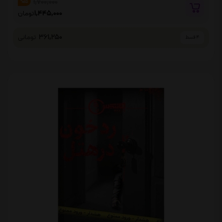
1,700,000
%15
1,445,000
تومان
361,250
تومانی
4 قسط