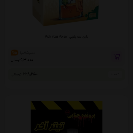
بازی سم پارتی Pick Your Poison
1,075,000
%15
913,000
تومان
228,250
تومانی
4 قسط