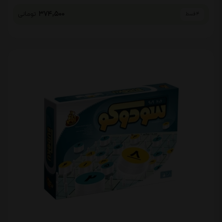
374,500
تومانی
4 قسط