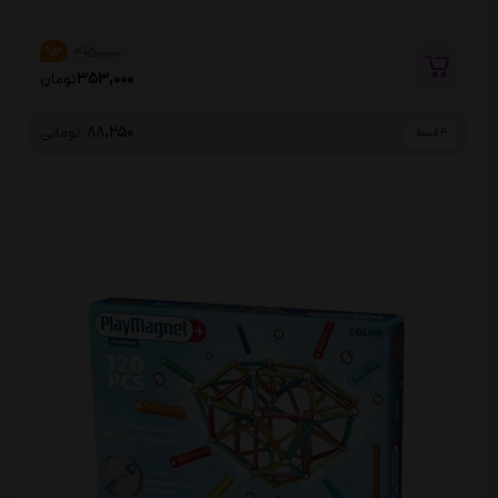
415,000
%14
353,000
تومان
88,250
تومانی
4 قسط