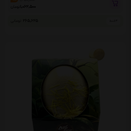
1,250,000
1,062,500
تومان
265,625
تومانی
4 قسط