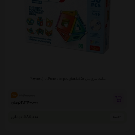
مگنت سری پنل ۵۰ قطعه‌ای Playmagnet Panels 50 pcs
2,600,000
%10
2,340,000
تومان
585,000
تومانی
4 قسط