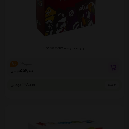
بازی اونو بی رحم Uno No Mercy
650,000
%15
552,000
تومان
138,000
تومانی
4 قسط