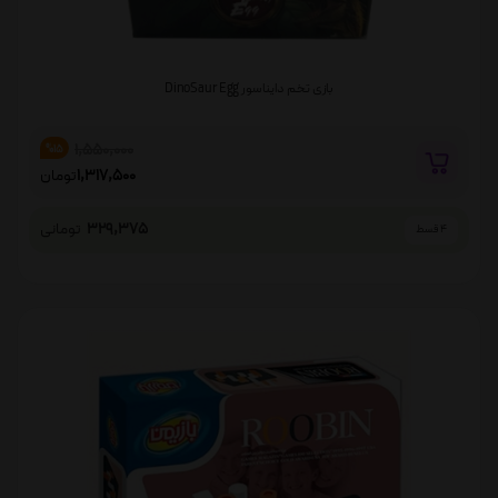
بازی تخم دایناسور DinoSaur Egg
1,550,000
%15
1,317,500
تومان
329,375
تومانی
4 قسط