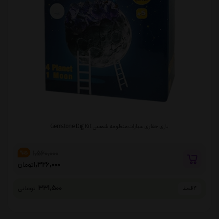
بازی حفاری سیارات منظومه شمسی Gemstone Dig Kit
1,560,000
%15
1,326,000
تومان
331,500
تومانی
4 قسط