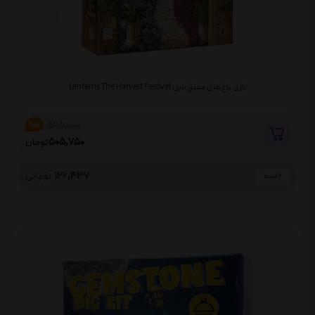
بازی باغ های معلق بابل Lanterns The Harvest Festival
595,000
%15
505,750
تومان
126,437
تومانی
4 قسط