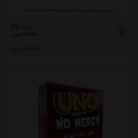
بازی پرونده معمایی محرمانه لس آنجلس Silver Screen Sleuths
298,000
%15
253,300
تومان
63,325
تومانی
4 قسط