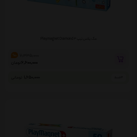
مگ پلاس تیپ ۳ Playmagnet Diamond
7,335,000
%10
6,600,000
تومان
1,650,000
تومانی
4 قسط