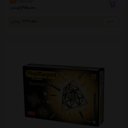
1,500,000
%10
1,350,000
تومان
337,500
تومانی
4 قسط