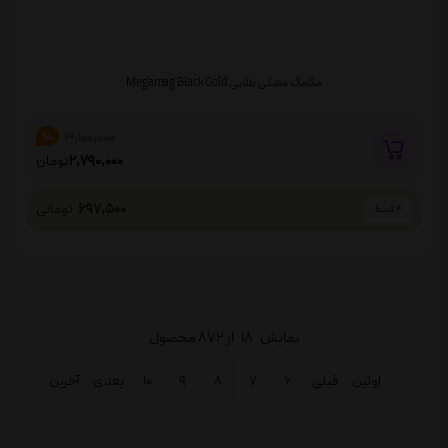
مگامگ مشکی طلایی Megamag Black Gold
3,100,000
%10
2,790,000
تومان
697,500
تومانی
4 قسط
نمایش
18
از 872 محصول
اولین
قبلی
۶
۷
۸
۹
۱۰
بعدی
آخرین