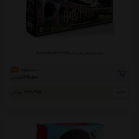
بازی مونوپولی هری پاتر Monopoly Harry Potter
1,550,000
%15
1,317,500
تومان
329,375
تومانی
4 قسط