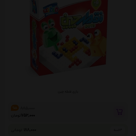
بازی نقطه چین
885,000
%15
752,000
تومان
188,000
تومانی
4 قسط