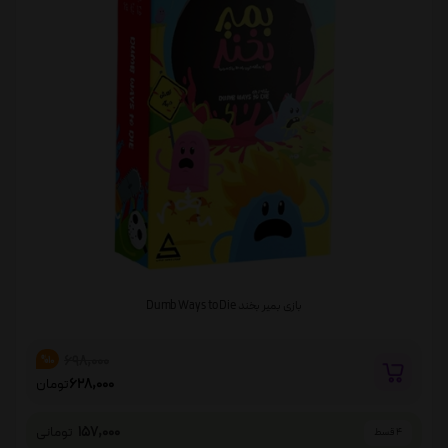
بازی بمیر بخند Dumb Ways to Die
698,000
%10
628,000
تومان
157,000
تومانی
4 قسط