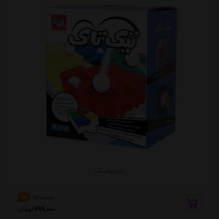
بازی تیک تاک
940,000
%15
799,000
تومان