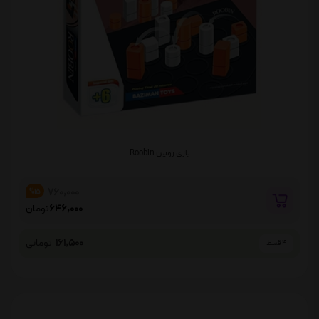
بازی روبین Roobin
760,000
%15
646,000
تومان
161,500
تومانی
4 قسط