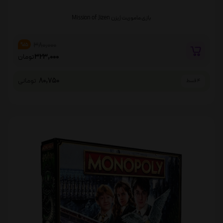
بازی ماموریت ژیزن Mission of Jizen
380,000
%15
323,000
تومان
80,750
تومانی
4 قسط