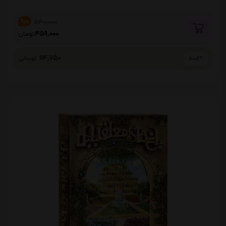
540,000
%15
459,000
تومان
114,750
تومانی
4 قسط