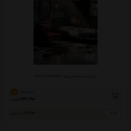
بازی پرونده معمایی پرتره آخر The Last Portrait
345,000
%15
293,250
تومان
73,312
تومانی
4 قسط