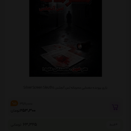
بازی پرونده معمایی محرمانه لس آنجلس Silver Screen Sleuths
298,000
%15
253,300
تومان
63,325
تومانی
4 قسط