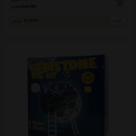
505,750
تومان
126,437
تومانی
4 قسط