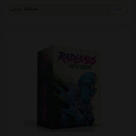
557,000
تومانی
4 قسط