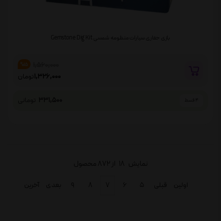
بازی حفاری سیارات منظومه شمسی Gemstone Dig Kit
1,560,000
%15
1,326,000
تومان
331,500
تومانی
4 قسط
نمایش
18
از 872 محصول
اولین
قبلی
۵
۶
۷
۸
۹
بعدی
آخرین