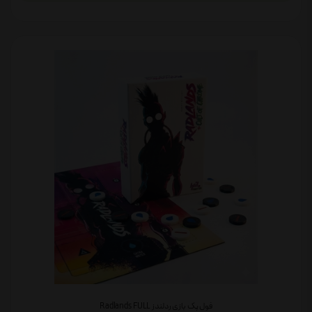
فول پک بازی ردلندز Radlands FULL