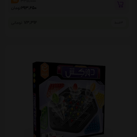
345,000
%15
293,250
تومان
73,312
تومانی
4 قسط