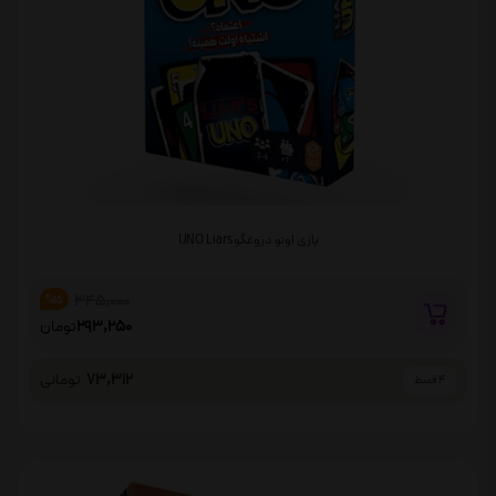
بازی اونو دروغگو UNO Liars
345,000
%15
293,250
تومان
73,312
تومانی
4 قسط