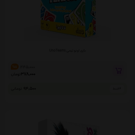
بازی اونو تیمی Uno Teams
445,000
%15
378,000
تومان
94,500
تومانی
4 قسط