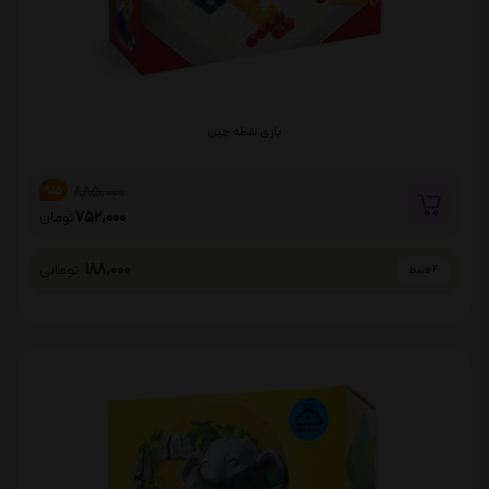
بازی نقطه چین
885,000
%15
752,000
تومان
188,000
تومانی
4 قسط