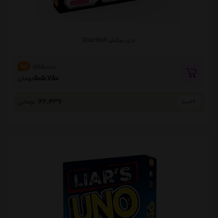
بازی دوزکش Dooz Kesh
595,000
%15
505,750
تومان
126,437
تومانی
4 قسط