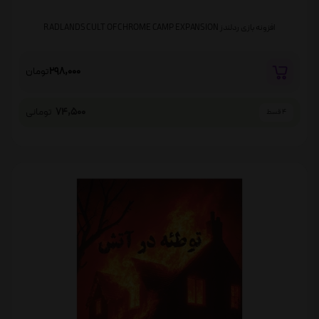
افزونه بازی ردلندز RADLANDS CULT OF CHROME CAMP EXPANSION
298,000
تومان
74,500
تومانی
4 قسط