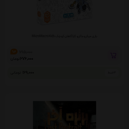
بازی میکرو ماکرو کاراگاهان کوچک MicroMacro Kids
795,000
%14
676,000
تومان
169,000
تومانی
4 قسط