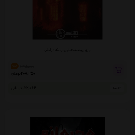
بازی پرونده معمایی توطئه در آتش
245,000
%15
208,250
تومان
52,062
تومانی
4 قسط