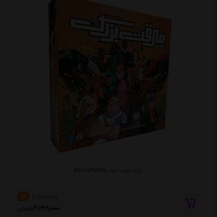
بازی سرقت بزرگ Bad Company
2,620,000
%14
2,228,000
تومان