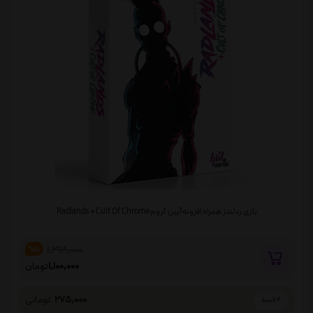
بازی ردلندز همراه افزونه آیین کروم Radlands + Cult Of Chrome
1,298,000
%15
1,100,000
تومان
275,000
تومانی
4 قسط