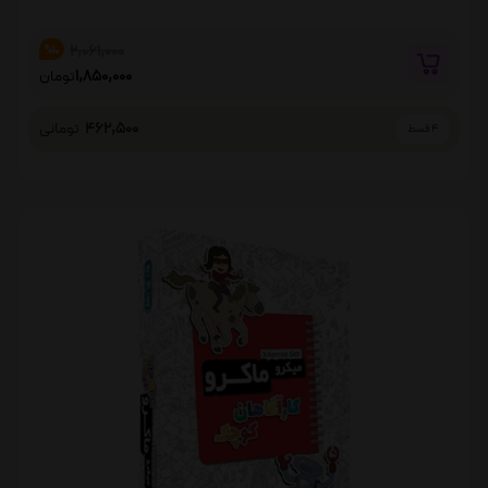
2,061,000
%10
1,850,000
تومان
462,500
تومانی
4 قسط