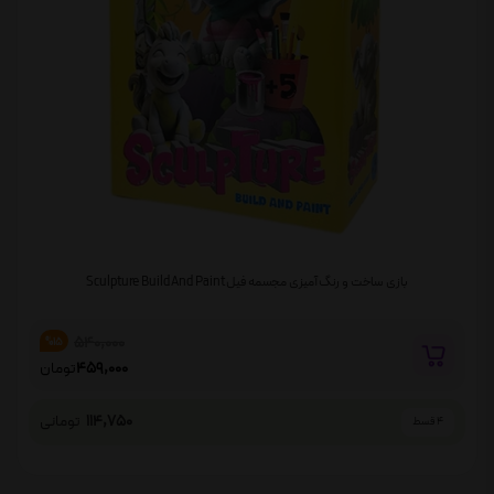
بازی ساخت و رنگ آمیزی مجسمه فیل Sculpture Build And Paint
540,000
%15
459,000
تومان
114,750
تومانی
4 قسط