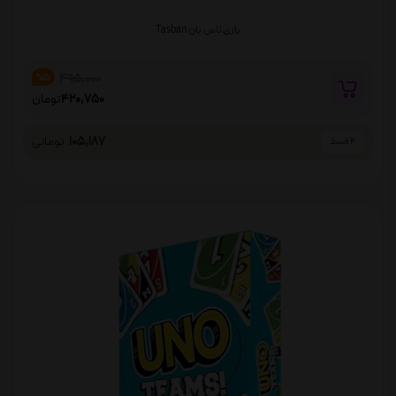
بازی تاس بان Tasban
495,000
%15
420,750
تومان
105,187
تومانی
4 قسط