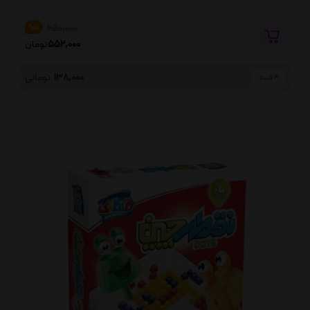
650,000
%15
552,000
تومان
138,000
تومانی
4 قسط