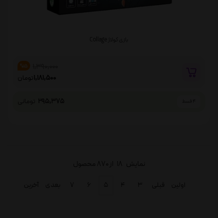
بازی کولاژ Collage
1,390,000
%15
1,181,500
تومان
295,375
تومانی
4 قسط
نمایش
18
از 870 محصول
اولین
قبلی
۳
۴
۵
۶
۷
بعدی
آخرین