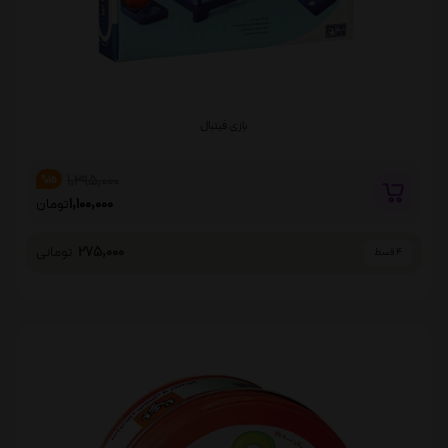
بازی فیتبال
1,295,000
%15
1,100,000
تومان
275,000
تومانی
4 قسط