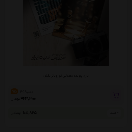
بازی پرونده معمایی تو زودتر بکش
498,000
%15
423,300
تومان
105,825
تومانی
4 قسط