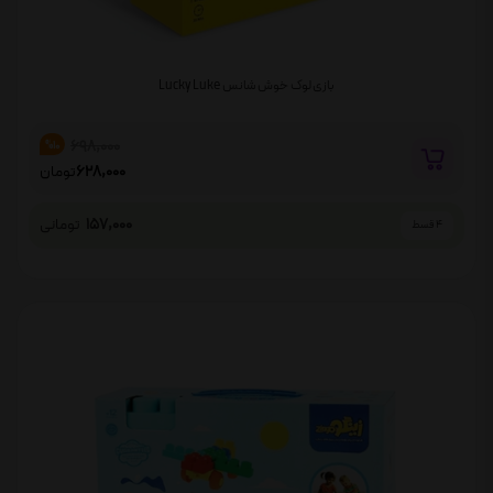
بازی لوک خوش شانس Lucky Luke
698,000
%10
628,000
تومان
157,000
تومانی
4 قسط