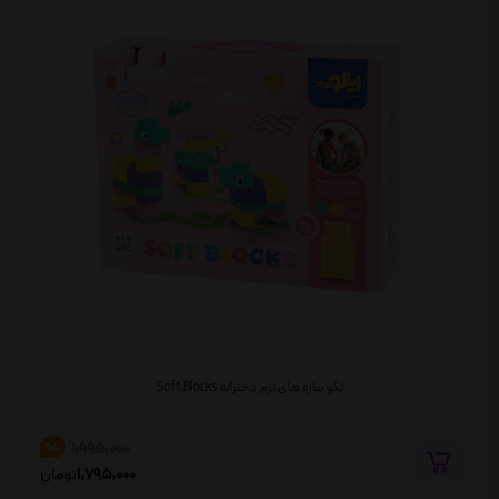
لگو سازه های نرم دخترانه Soft Blocks
1,995,000
%10
1,795,000
تومان