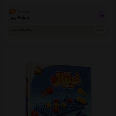
830,000
%15
705,000
تومان
176,250
تومانی
4 قسط