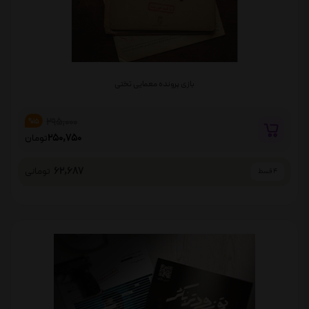
بازی پرونده معمایی تختی
295,000
%15
250,750
تومان
62,687
تومانی
4 قسط