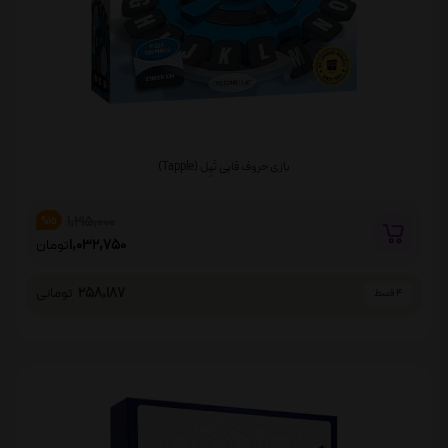
بازی حروف قاپی تَپِل (Tapple)
1,215,000
%15
1,032,750
تومان
258,187
تومانی
4 قسط