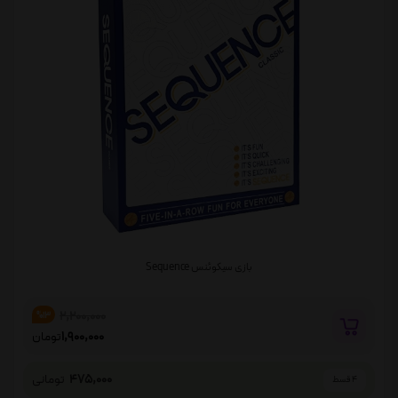
بازی سیکوئنس Sequence
2,200,000
%13
1,900,000
تومان
475,000
تومانی
4 قسط