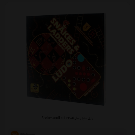
بازی منچ و مارپله Snakes and Ladders
475,000
%15