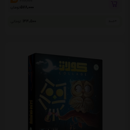
680,000
%15
578,000
تومان
144,500
تومانی
4 قسط