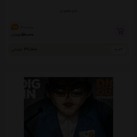
بازی شفرونی
600,000
%15
510,000
تومان
127,500
تومانی
4 قسط