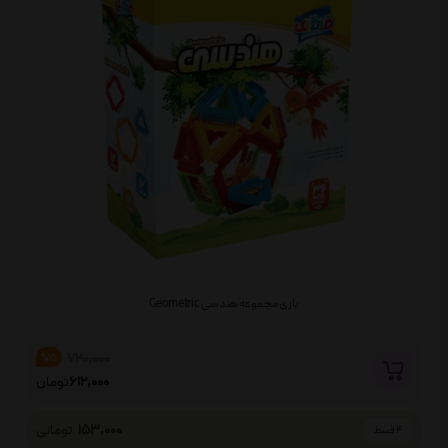
بازی مجموعه هندسی Geometric
720,000
%15
612,000
تومان
153,000
تومانی
4 قسط