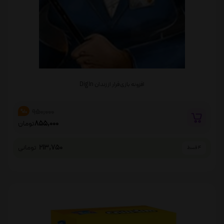
افزونه بازی فرار از زندان Dig In
950,000
%10
855,000
تومان
213,750
تومانی
4 قسط