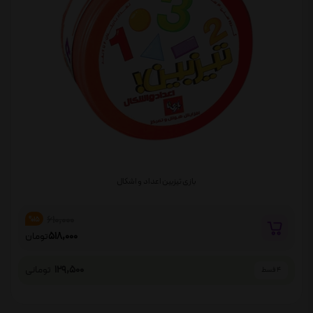
بازی تیزبین اعداد و اشکال
610,000
%15
518,000
تومان
129,500
تومانی
4 قسط