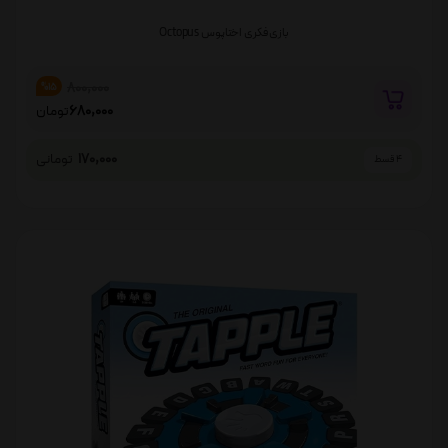
بازی فکری اختاپوس Octopus
800,000
%15
680,000
تومان
170,000
تومانی
4 قسط