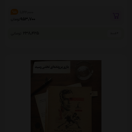
1,122,000
%15
953,700
تومان
238,425
تومانی
4 قسط