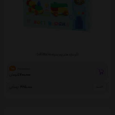
لگو سازه های نرم پسرانه Soft Blocks
2,000,000
%15
1,700,000
تومان
425,000
تومانی
4 قسط