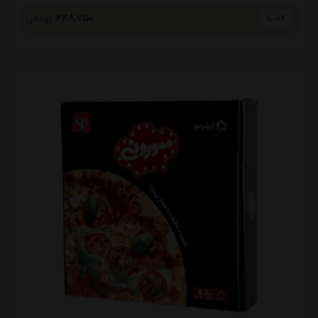
448,750
تومانی
4 قسط