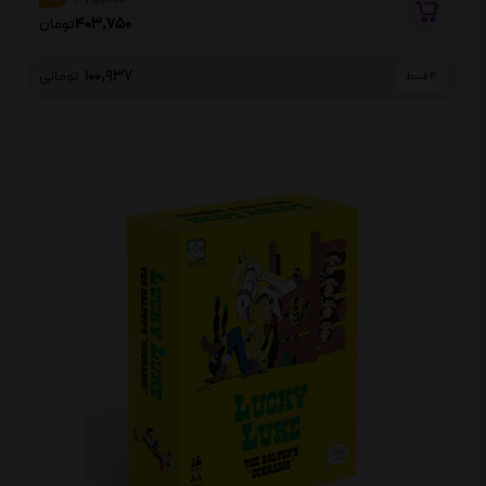
403,750
تومان
100,937
تومانی
4 قسط