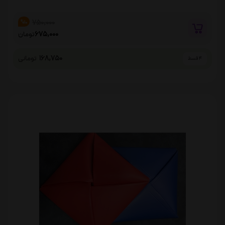
750,000
%10
675,000
تومان
168,750
تومانی
4 قسط