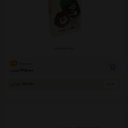
بازی شیر سماور
900,000
%15
765,000
تومان
191,250
تومانی
4 قسط