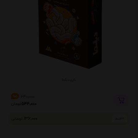
بازی دیلما
640,000
%15
544,000
تومان
136,000
تومانی
4 قسط