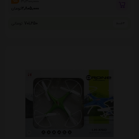
3,300,000
%15
2,805,000
تومان
701,250
تومانی
4 قسط