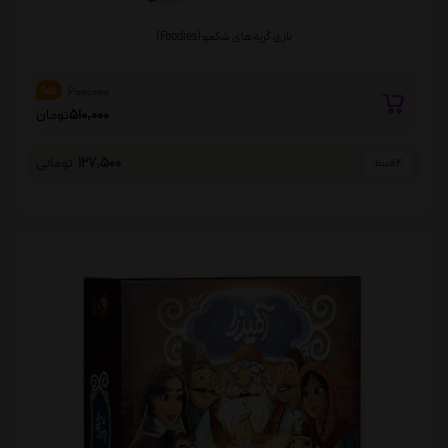
بازی گربه های شکمو (Foodies)
600,000
%15
510,000
تومان
127,500
تومانی
4 قسط