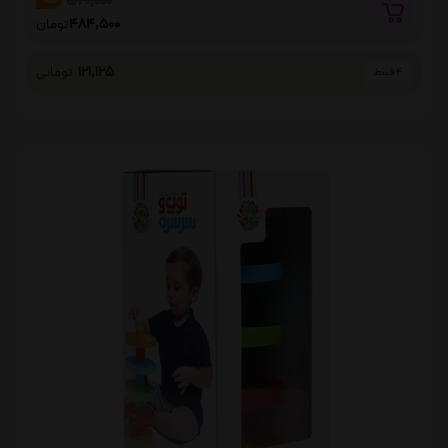
570,000
%15
484,500
تومان
121,125
تومانی
4 قسط