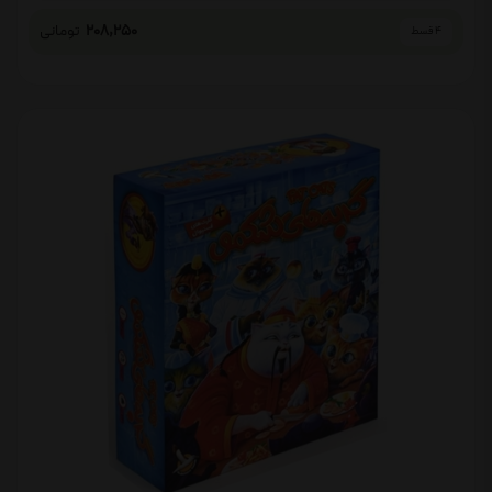
208,250
تومانی
4 قسط