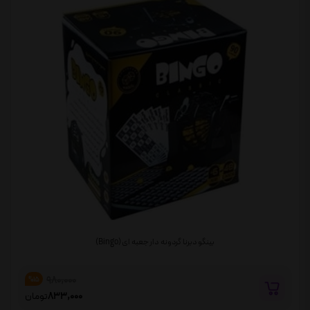
بینگو دبرنا گردونه دار جعبه ای (Bingo)
980,000
%15
833,000
تومان