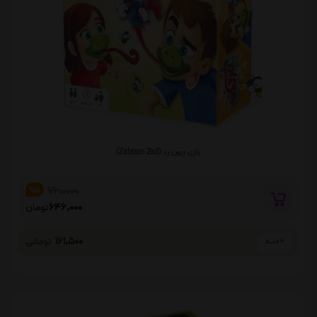
بازی زبون زد (Zaboon Zad)
760,000
%15
646,000
تومان
161,500
تومانی
4 قسط