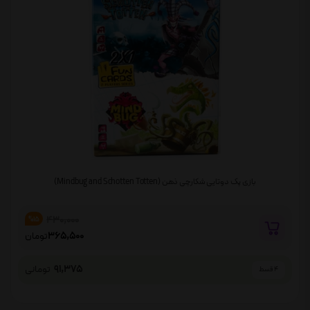
بازی پک دوتایی شکارچی ذهن (Mindbug and Schotten Totten)
430,000
%15
365,500
تومان
91,375
تومانی
4 قسط