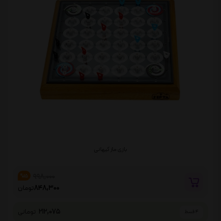
بازی ماز کیهانی
998,000
%15
848,300
تومان
212,075
تومانی
4 قسط