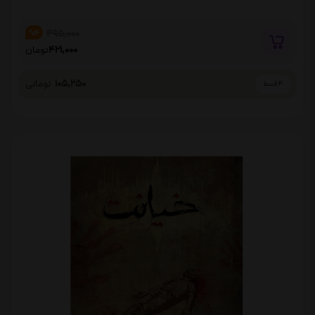
495,000
%14
421,000
تومان
105,250
تومانی
4 قسط