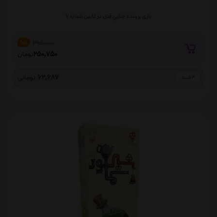
بازی پرونده جنایی قتل در کابین شماره 7
295,000
%15
250,750
تومان
62,687
تومانی
4 قسط