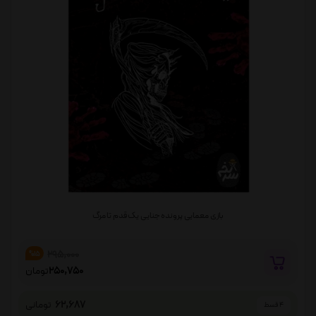
بازی معمایی پرونده جنایی یک قدم تا مرگ
295,000
%15
250,750
تومان
62,687
تومانی
4 قسط