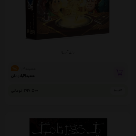
بازی آمیرزا
1,400,000
%15
1,190,000
تومان
297,500
تومانی
4 قسط