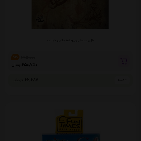
بازی معمایی پرونده جنایی خیانت
295,000
%15
250,750
تومان
62,687
تومانی
4 قسط