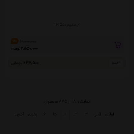
کوادکوپتر LH-X50
3,000,000
%15
2,550,000
تومان
637,500
تومانی
4 قسط
نمایش
18
از 875 محصول
اولین
قبلی
۱۲
۱۳
۱۴
۱۵
۱۶
بعدی
آخرین