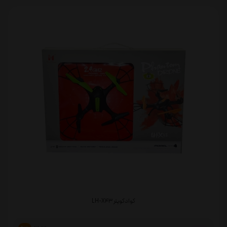
کوادکوپتر LH-X43