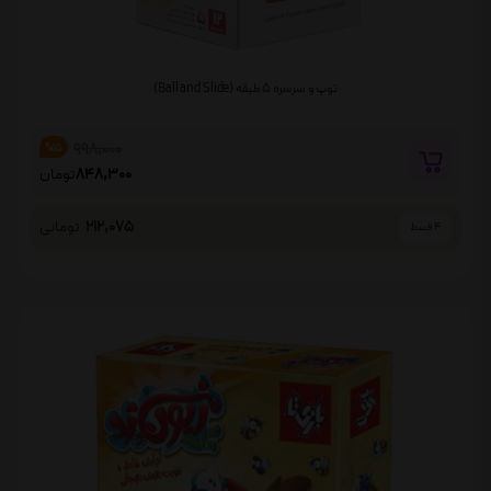
توپ و سرسره 5 طبقه (Ball and Slide)
998,000
%15
848,300
تومان
212,075
تومانی
4 قسط