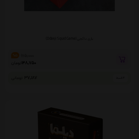
بازی داکجی (Ddakji Squid Game)
175,000
%15
148,750
تومان
37,187
تومانی
4 قسط