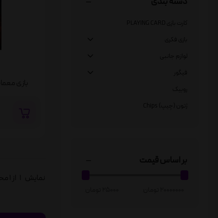
دسته بندی
کارت بازی PLAYING CARD
بازی فکری
لوازم جانبی
فیگور
بازی معما
روبیک
ژتون (چیپ) Chips
بر اساس قیمت
نمایش
1
از 1 محصول
20000000 تومان
25000 تومان