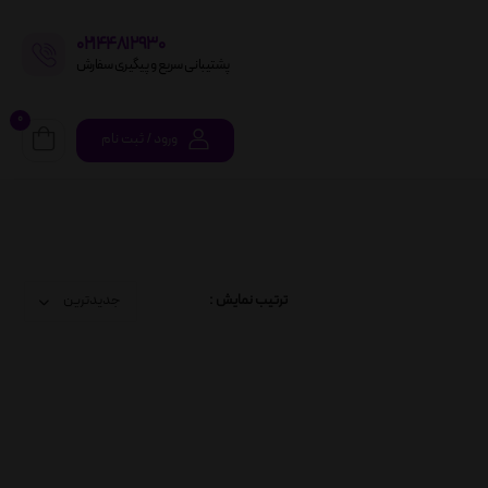
02144812930
پشتیبانی سریع و پیگیری سفارش
0
ورود / ثبت نام
ترتیب نمایش :