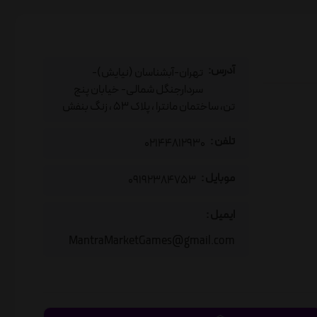
آدرس:
تهران-آبشناسان (نیایش)-
سردارجنگل شمالی- خیابان پنج
تن، ساختمان مانترا ، پلاک 53 ، زنگ بنفش
تلفن :
02144812930
موبایل :
09192384753
ایمیل :
MantraMarketGames@gmail.com