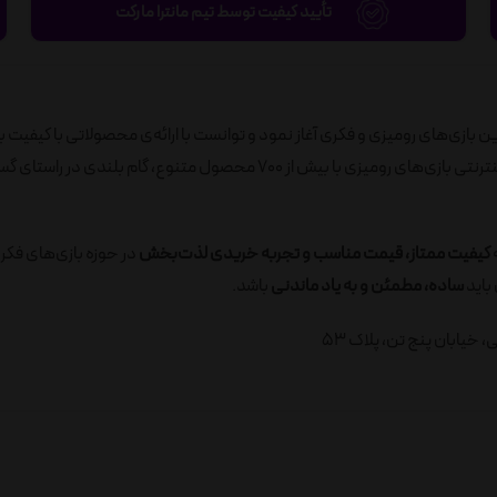
تأیید کیفیت توسط تیم مانترا مارکت
ید به‌روزترین بازی‌های رومیزی و فکری آغاز نمود و توانست با ارائه‌ی محصولاتی با کیفیت ب
رضایت مصرف‌کنندگان را جلب نماید. در ادامه، با راه‌اندازی فروشگاه اینترنتی بازی‌های رومیزی با بیش از 700 محصول متنوع، گام ب
ه
کیفیت ممتاز، قیمت مناسب و تجربه خریدی لذت‌بخش
در حوزه بازی‌های فکر
باید
ساده، مطمئن و به یاد ماندنی
باشد.
خیابان پنج تن، پلاک 53