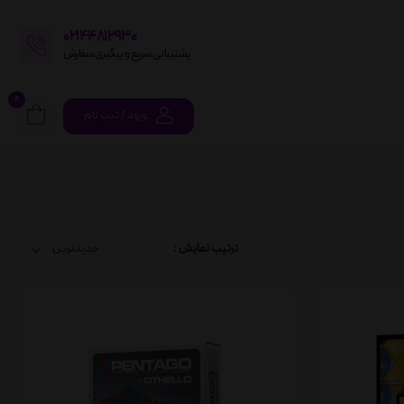
02144812930
پشتیبانی سریع و پیگیری سفارش
0
ورود / ثبت نام
ترتیب نمایش :