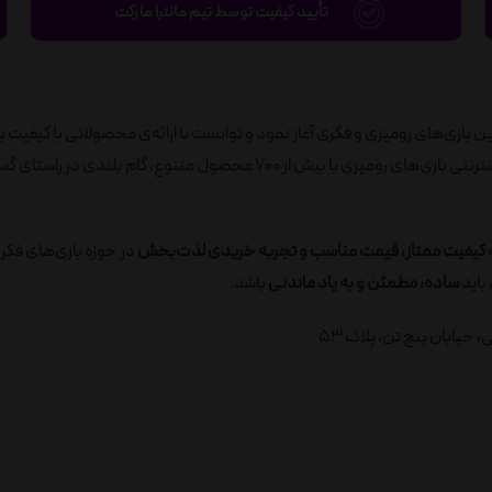
تأیید کیفیت توسط تیم مانترا مارکت
ید به‌روزترین بازی‌های رومیزی و فکری آغاز نمود و توانست با ارائه‌ی محصولاتی با کیفیت ب
رضایت مصرف‌کنندگان را جلب نماید. در ادامه، با راه‌اندازی فروشگاه اینترنتی بازی‌های رومیزی با بیش از 700 محصول متنوع، گام ب
ه
کیفیت ممتاز، قیمت مناسب و تجربه خریدی لذت‌بخش
در حوزه بازی‌های فکر
باید
ساده، مطمئن و به یاد ماندنی
باشد.
خیابان پنج تن، پلاک 53