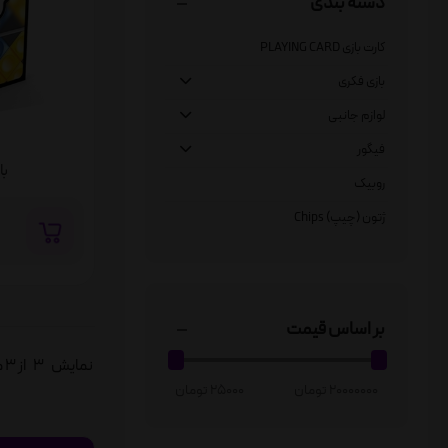
دسته بندی
کارت بازی PLAYING CARD
بازی فکری
لوازم جانبی
فیگور
باز
روبیک
ژتون (چیپ) Chips
بر اساس قیمت
نمایش
3
از 3 محصول
20000000 تومان
25000 تومان