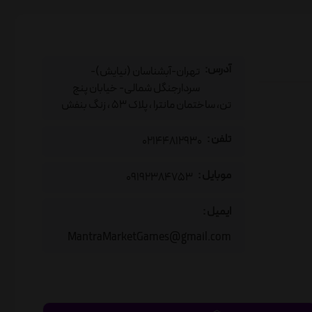
آدرس:
تهران-آبشناسان (نیایش)-
سردارجنگل شمالی- خیابان پنج
تن، ساختمان مانترا ، پلاک 53 ، زنگ بنفش
تلفن :
02144812930
موبایل :
09192384753
ایمیل :
MantraMarketGames@gmail.com