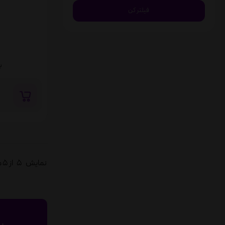
ب
نمایش
5
از 5 محصول