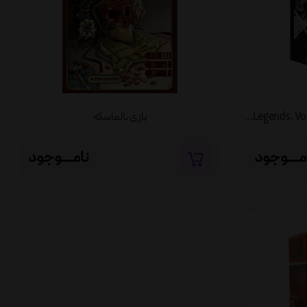
بازی بالماسکه
بازی بی همتا نسخه اول (Unmatched: Battle of Legends, Volume One)
نامــــوجود
مــــوجود