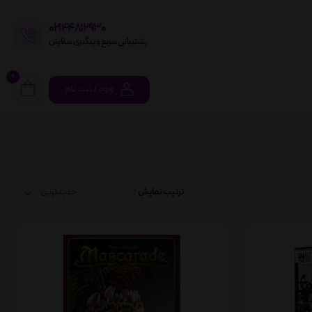
02144812930
پشتیبانی سریع و پیگیری سفارش
0
ورود / ثبت نام
ترتیب نمایش :