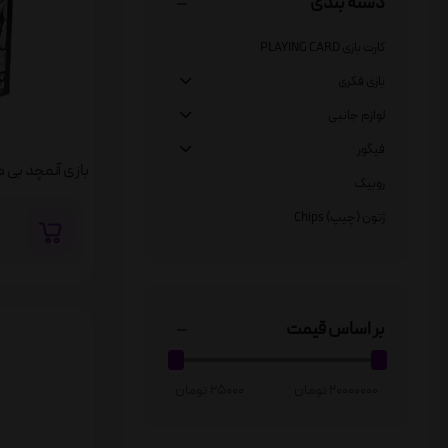
دسته بندی
کارت بازی PLAYING CARD
بازی فکری
لوازم جانبی
فیگور
روبیک
ژتون (چیپ) Chips
بر اساس قیمت
20000000 تومان
25000 تومان