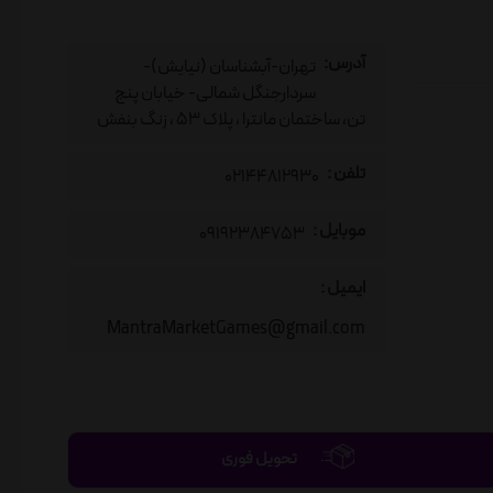
آدرس:
تهران-آبشناسان (نیایش)-
سردارجنگل شمالی- خیابان پنج
تن، ساختمان مانترا ، پلاک 53 ، زنگ بنفش
تلفن :
02144812930
موبایل :
09192384753
ایمیل :
MantraMarketGames@gmail.com
تحویل فوری