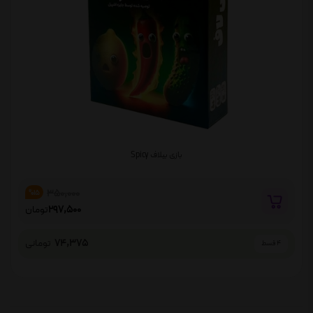
بازی بیلاف Spicy
350,000
%15
297,500
تومان
74,375
تومانی
4 قسط