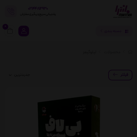
02144812930
پشتیبانی سریع و پیگیری سفارش
0
دسته بندی
محصولات
لیلوگیمز
فیلتر