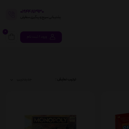
02144812930
پشتیبانی سریع و پیگیری سفارش
0
ورود / ثبت نام
ترتیب نمایش :