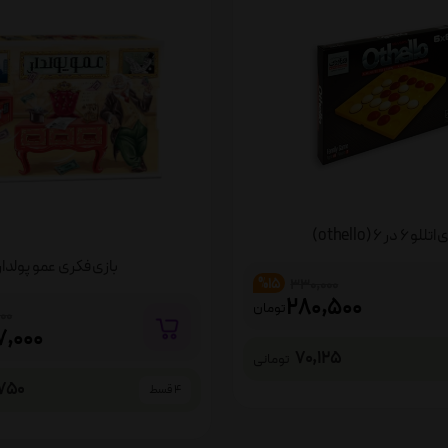
لو 6 در 6 (othello)
بازی فکری عمو پولدار
%15
330,000
280,500
تومان
000
7,000
70,125
تومانی
750
4 قسط