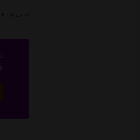
نمایش
18
از 19 محصول
نی
کا