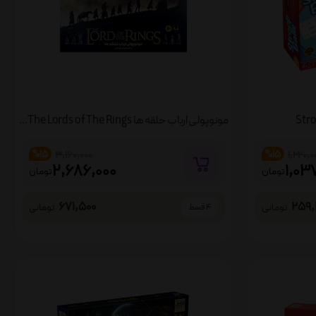
مونوپولی ارباب حلقه ها Monopoly The Lords of The Rings
%15
%15
3,160,000
1,220,0
2,686,000
1,03
تومان
تومان
671,500
259,
تومانی
تومانی
4 قسط