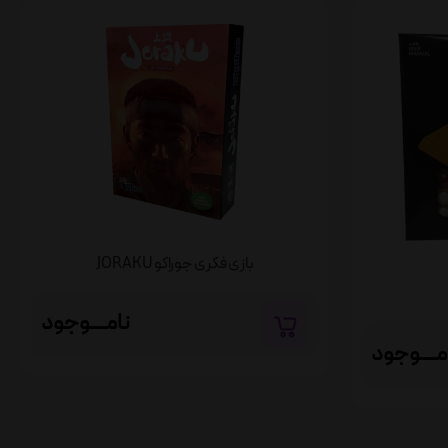
بازی فکری جوراکو JORAKU
نامــــوجود
مــــوجود