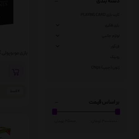
دسته بندی
کارت بازی PLAYING CARD
بازی فکری
لوازم جانبی
فیگور
روبیک
ژتون (چیپ) Chips
4 قسط
بر اساس قیمت
20000000 تومان
25000 تومان