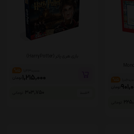
بازی هری پاتر (Harry Potter)
%15
1,430,000
1,215,000
تومان
%15
1,060,0
901,
تومان
303,750
تومانی
4 قسط
225
تومانی