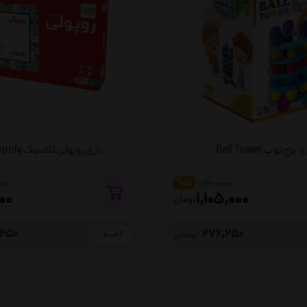
 برج توپ Ball Tower
بازی روپولی کلاسیک Monopoly
%15
00
1,300,000
000
1,105,000
تومان
,250
276,250
تومانی
4 قسط