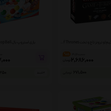
بازی مونوپولی گیم او ترونز تاج و تخت Monopoly Game of Thrones
بازی استروپ بال Stroop Ball
%15
3,160,000
00
2,686,000
7,000
تومان
671,500
250
تومانی
4 قسط