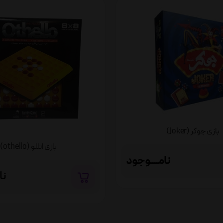
بازی جوکر (Joker)
بازی اتللو (othello)
نامــــوجود
نا