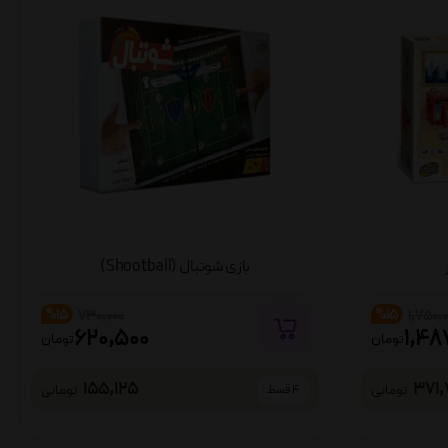
بازی شوتبال (Shootball)
%15
%15
730,000
1,750,
620,500
1,48
تومان
تومان
155,125
371,
تومانی
تومانی
4 قسط