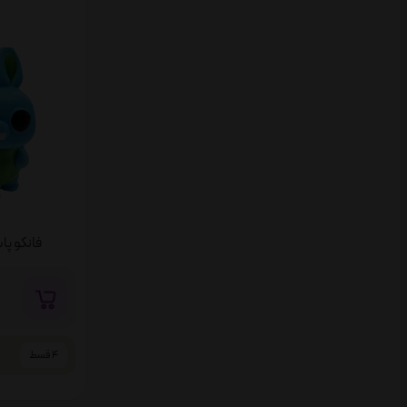
فانکو پاپ بانی (p
4 قسط