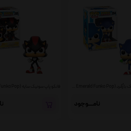
فانکو پاپ سونیک با زُمُرد (Sonic With Emerald Funko Pop)
نامــــوجود
نا