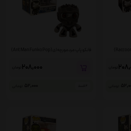
فانکو پاپ مرد مورچه ای(Ant Man Funko Pop)
208,000
208,
تومان
تومان
52,000
52,0
تومانی
تومانی
4 قسط