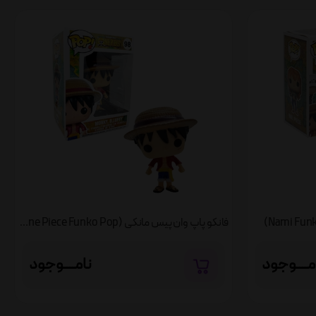
فانکو پاپ وان پیس مانکی (Monky One Piece Funko Pop)
مــــوجود
نامــــوجود