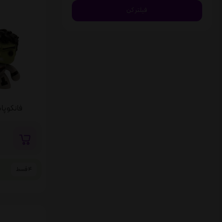
فانکو پاپ هالک
4 قسط