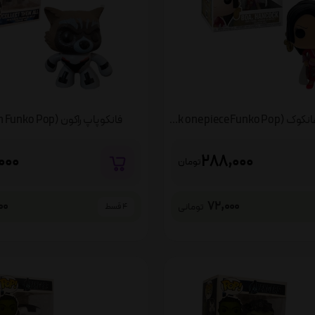
فانکو پاپ وان هانکوک (Hancock one piece Funko Pop)
فانکو پاپ راکون (Raccoon Funko Pop)
000
288,000
تومان
00
72,000
تومانی
4 قسط