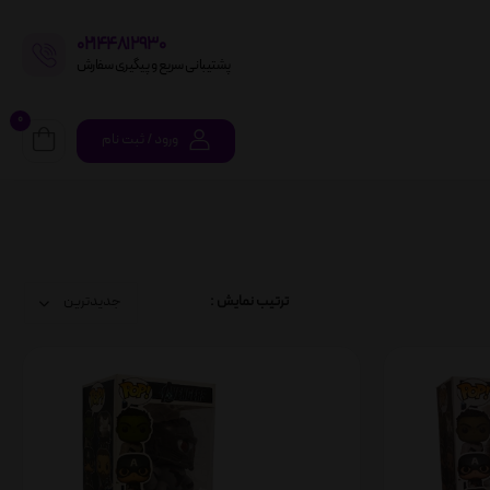
02144812930
پشتیبانی سریع و پیگیری سفارش
0
ورود / ثبت نام
ترتیب نمایش :