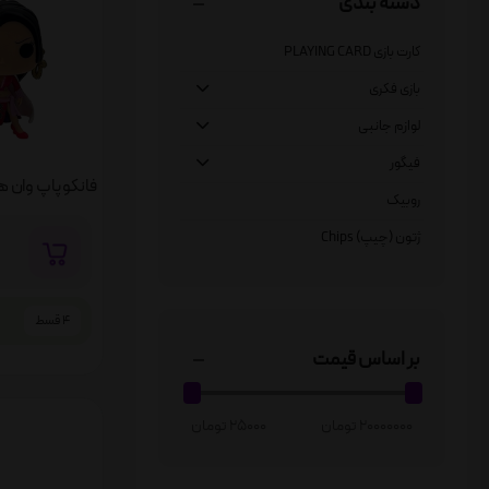
دسته بندی
کارت بازی PLAYING CARD
بازی فکری
لوازم جانبی
فیگور
روبیک
ژتون (چیپ) Chips
4 قسط
بر اساس قیمت
20000000 تومان
25000 تومان