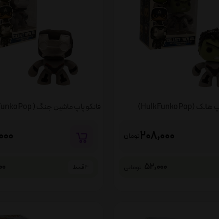
 (Hulk Funko Pop)
000
208,000
تومان
00
52,000
تومانی
4 قسط