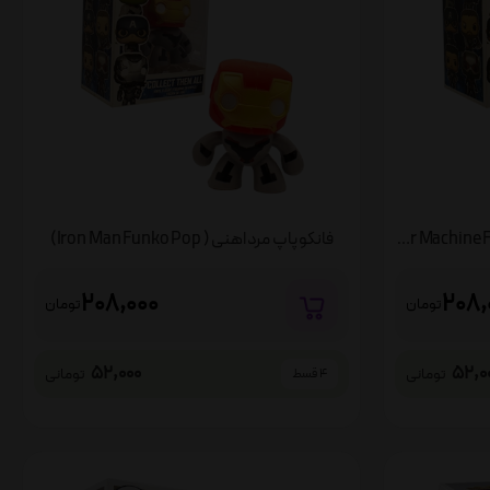
فانکو پاپ ماشین جنگ ( War Machine Funko Pop)
فانکو پاپ مرد اهنی ( Iron Man Funko Pop)
208,000
208,
تومان
تومان
52,000
52,0
تومانی
تومانی
4 قسط