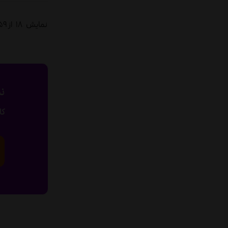
نمایش
18
از 59 محصول
نی
کا