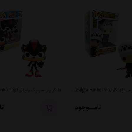
فانکو پاپ وان پیس ترافالگار (Trafalgar Funko Pop)
نامــــوجود
نا