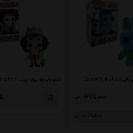
Bunny Funko Po)
278,000
نا
تومان
69,500
تومانی