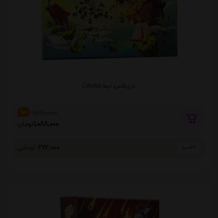
بازی قلمرو ابرها Celestia
1,280,000
%15
1,088,000
تومان
272,000
تومانی
4 قسط