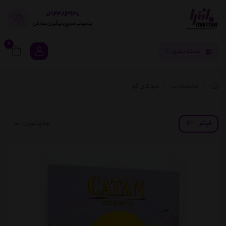
02144812930
پشتیبانی سریع و پیگیری سفارش
0
دسته بندی
محصولات
سو فان کو
فیلتر