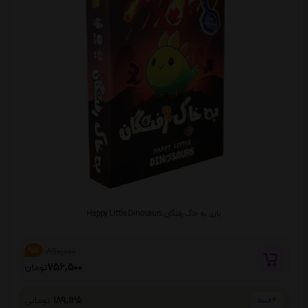
بازی به خاک رفتگان Happy Little Dinosaurs
890,000
%15
756,500
تومان
189,125
تومانی
4 قسط