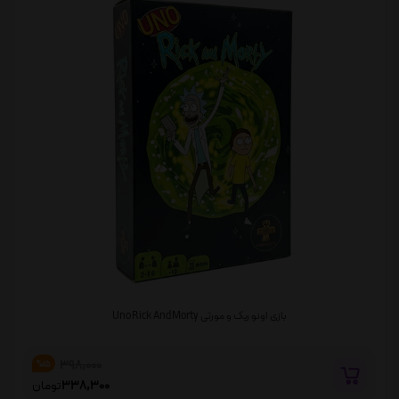
بازی اونو ریک و مورتی Uno Rick And Morty
398,000
%15
338,300
تومان