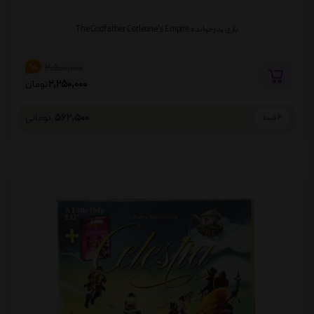
بازی پدرخوانده The Godfather Corleone’s Empire
2,500,000
%10
2,250,000
تومان
562,500
تومانی
4 قسط