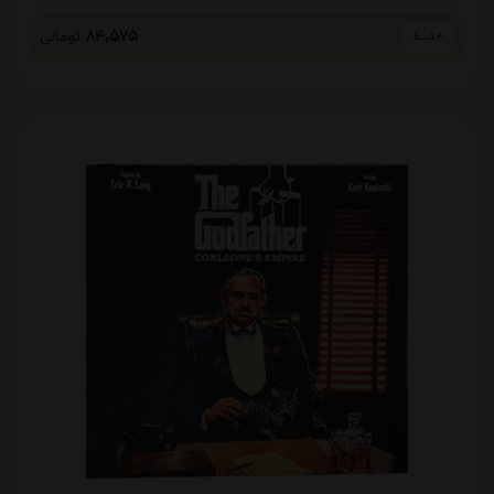
84,575
تومانی
4 قسط