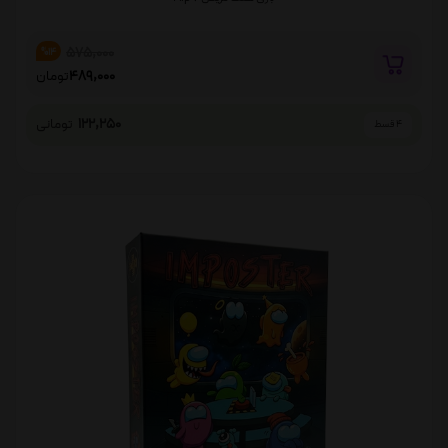
575,000
%14
489,000
تومان
122,250
تومانی
4 قسط