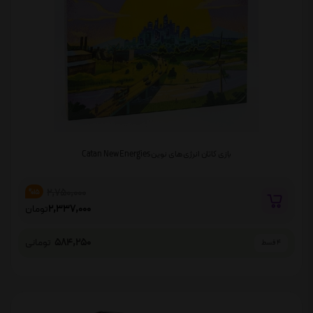
بازی کاتان انرژی های نوین Catan New Energies
2,750,000
%15
2,337,000
تومان
584,250
تومانی
4 قسط