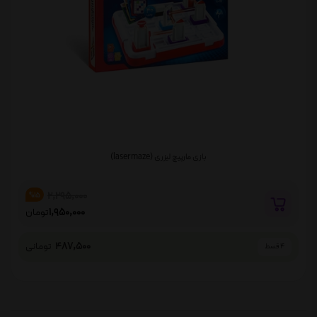
بازی مارپیچ لیزری (laser maze)
2,295,000
%15
1,950,000
تومان
487,500
تومانی
4 قسط