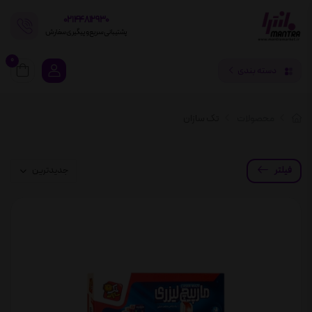
02144812930
پشتیبانی سریع و پیگیری سفارش
0
دسته بندی
محصولات
تک سازان
فیلتر