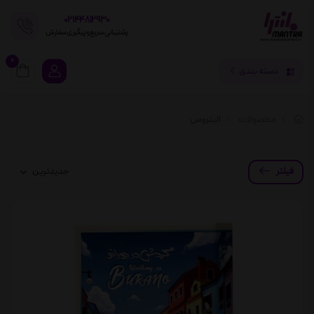
02144812930
پشتیبانی سریع و پیگیری سفارش
0
دسته بندی
محصولات
البتروس
فیلتر