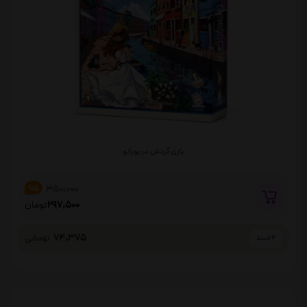
بازی گردش در بورانو
350,000
%15
297,500
تومان
74,375
تومانی
4 قسط