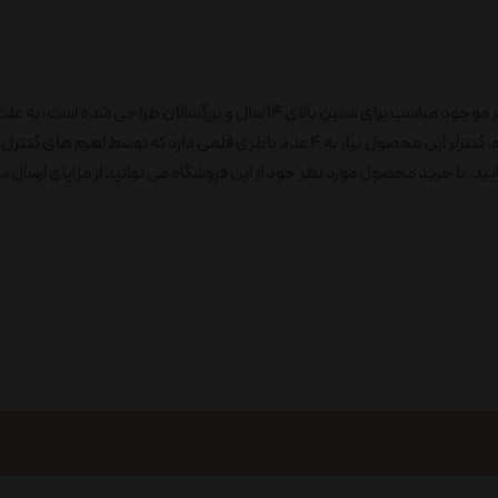
کوادکوپتر Drone مدل LH-X50 پیشرفته کنترلی و شارژی است. کوادکوپتر موجود مناسب برای سنین بالای ۱۴ سال و بزرگسالان طر
شتاب بالای این اسباب بازی بهتر است که در فضای باز از آن استفاده نموده. کنترلر این محصول نیاز به 4 عدد باطری قلمی دارد که توسط ا
ید. با خرید محصول مورد نظر خود از این فروشگاه می توانید از مزایای ارسال 