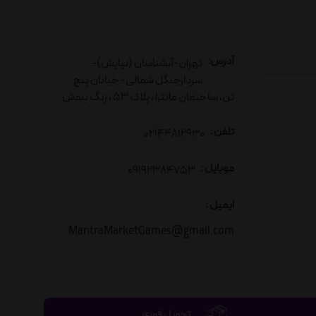
آدرس:
تهران-آبشناسان (نیایش)-
سردارجنگل شمالی- خیابان پنج
تن، ساختمان مانترا ، پلاک 53 ، زنگ بنفش
تلفن :
02144812930
موبایل :
09192384753
ایمیل :
MantraMarketGames@gmail.com
تحویل فوری