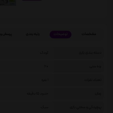
مشخصات
توضیحات
رتبه بندی
پرسش و 
دسته بندی بازی
کودک
رده سنی
+6
تعداد نفرات
1 نفره
زمان
حدود 15 دقیقه
پيچيدگي و سختي بازی
سبک