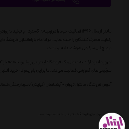
مانترا از سال 1396 فعالیت خود را در زمینه‌ی گسترش و تول
ترویج این سرگرمی هوشمندانه برداشت.
امروز مانترامارکت به عنوان یک فروشگاه اینترنتی پیشرو، با هدف ارائ
سرگرمی‌های آموزشی فعالیت می‌کند. ما بر این باوریم که خرید آنلاین 
آدرس فروشگاه مانترا : تهران - آبشناسان (نیایش)، سردارجنگل شمالی، 
تمام حقوق برای فروشگاه اینترنتی مانترا محفوظ است