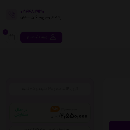
02144812930
پشتیبانی سریع و پیگیری سفارش
0
ورود / ثبت نام
11
روز،
14
ساعت و
30
دقیقه و
34
ثانیه
%15
3,000,000
2,550,000
تومان
هر قسط با ترب پی 637,500 تومان