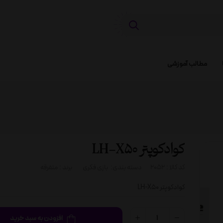
مطالب آموزشی
کوادکوپتر LH-X50
کد کالا :
2052
دسته بندی:
بازی فکری
برند :
متفرقه
کوادکوپتر LH-X50
افزودن به سبد خرید