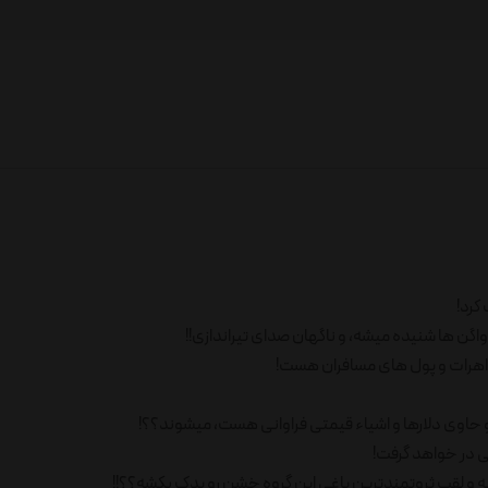
اگن ها شنیده میشه، و ناگهان صدای تیراندازی!!
اهرات و پول های مسافران هست!
 حاوی دلارها و اشیاء قیمتی فراوانی هست، میشوند؟؟!
ی در خواهد گرفت!
کنه و لقب ثروتمندترین یاغی این گروه خشن رو یدک بکشه؟؟!!