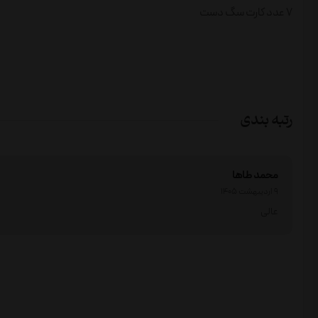
7 عدد کارت سگ دست
رتبه بندی
محمد طاها
9 اردیبهشت 1405
عالی