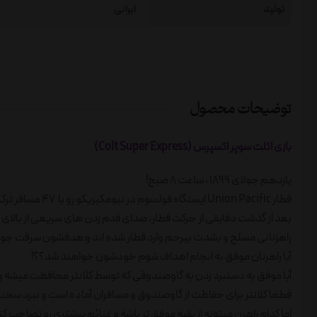
تولید
ایرانی
توضیحات محصول
بازی اکلت سوپر اکسپرس (Colt Super Express)
یازدهم جولای 1899 ، ساعت 8 صبح!
قطار Union Pacific ایستگاه فولسوم در نیومکیزیکو رو با 47 مسافر ترک کرد!
بعد از گذشت دقایقی از حرکت قطار، صدای قدم زدن های سریعی از بالای و
راهزنانی مسلح و بشدت بیرحم وارد قطار شده اند و هدفشون سرقت جو
آیا راهزنان موفق به انجام اهداف شوم خودشون خواهند شد؟؟!
آیا موفق به دستبرد زدن به گاوصندوقی که توسط کلانتر محافظت میشه و
قطعا کلانتر برای حفاظت از گاوصندوق و مسافران آماده است و نبرد سخت
اما کدام راهزن میتونه از بقیه موفق تر باشه و غنائم بیشتری رو تصاحب 