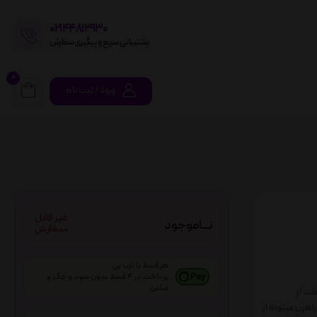
02144812930
پشتیبانی سریع و پیگیری سفارش
0
ورود / ثبت نام
نـــاموجود
هر قسط با ترب پی
پرداخت در 4 قسط بدون سود و چک و
ضامن
ظت از
هزن میتونه از