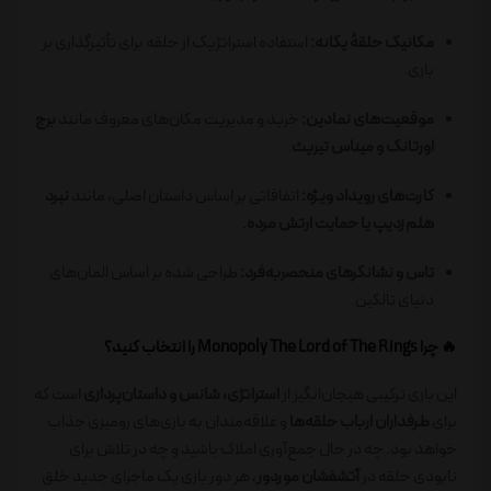
مکانیک حلقهٔ یگانه:
استفاده استراتژیک از حلقه برای تأثیرگذاری بر
بازی.
موقعیت‌های نمادین:
خرید و مدیریت مکان‌های معروف مانند
برج
اورتانک و میناس تیریث
.
کارت‌های رویداد ویژه:
اتفاقاتی بر اساس داستان اصلی، مانند
نبرد
هلم‌زدیپ یا حمایت ارتش مرده
.
تاس و نشانگرهای منحصربه‌فرد:
طراحی شده بر اساس المان‌های
دنیای تالکین.
🔥
چرا Monopoly The Lord of The Rings را انتخاب کنید؟
این بازی ترکیبی هیجان‌انگیز از
استراتژی، شانس و داستان‌پردازی
است که
برای
طرفداران ارباب حلقه‌ها
و علاقه‌مندان به بازی‌های رومیزی جذاب
خواهد بود. چه در حال جمع‌آوری املاک باشید و چه در تلاش برای
نابودی حلقه در
آتشفشان موردور
، هر دور بازی یک ماجرای جدید خلق