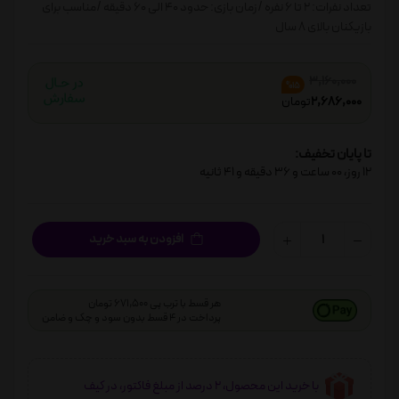
تعداد نفرات: 2 تا 6 نفره /زمان بازی: حدود 40 الی 60 دقیقه /مناسب برای
بازیکنان بالای 8 سال
3,160,000
%15
2,686,000
تومان
تا پایان تخفیف:
12
روز،
00
ساعت و
36
دقیقه و
40
ثانیه
افزودن به سبد خرید
هر قسط با ترب پی 671,500 تومان
پرداخت در 4 قسط بدون سود و چک و ضامن
با خرید این محصول، 2 درصد از مبلغ فاکتور، در کیف