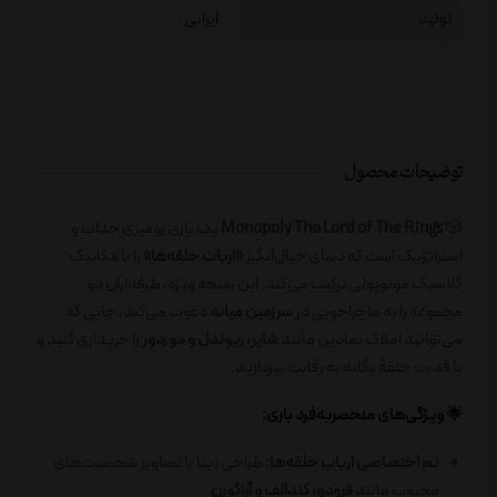
تولید
ایرانی
توضیحات محصول
🎲
Monopoly The Lord of The Rings
یک بازی رومیزی جذاب و
استراتژیک است که دنیای خیال‌انگیز
«ارباب حلقه‌ها»
را با مکانیک
کلاسیک مونوپولی ترکیب می‌کند. این نسخه ویژه، طرفداران دو
مجموعه را به ماجراجویی در
سرزمین میانه
دعوت می‌کند، جایی که
می‌توانید املاک نمادین مانند
شایر، ریوندل و موردور
را خریداری کنید و
با قدرت حلقهٔ یگانه به رقابت بپردازید.
🌟
ویژگی‌های منحصربه‌فرد بازی:
تم اختصاصی ارباب حلقه‌ها:
طراحی زیبا با تصاویر شخصیت‌های
محبوب مانند
فرودو، گندالف و آراگورن
.