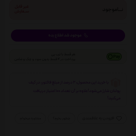
نـــاموجود
موجود شد اطلاع بده
هر قسط با ترب پی
پرداخت در 4 قسط بدون سود و چک و ضامن
با خرید این محصول، 2 درصد از مبلغ فاکتور، در کیف
پولتان شارژ می‌شود!علاوه بر آن تعداد 100 امتیاز دریافت
می‌کنید!
افزودن به علاقمندی
چطور بخرم؟
مشاوره میخوام