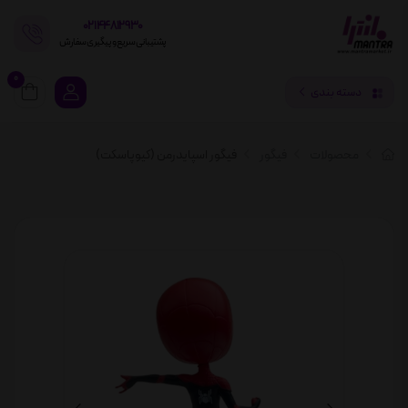
02144812930
پشتیبانی سریع و پیگیری سفارش
0
دسته بندی
محصولات
فیگور
فیگور اسپایدرمن (کیوپاسکت)