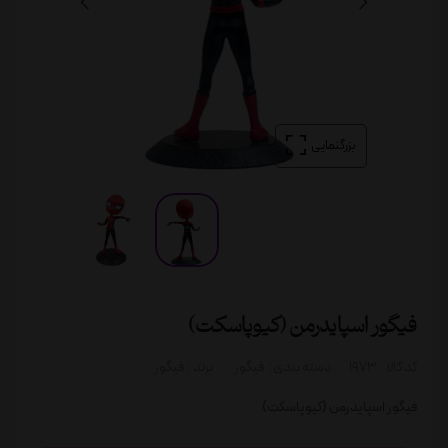
بزرگنمایی
فیگور اسپایدرمن (کیوپاسکت)
کد کالا :
1973
دسته بندی:
فیگور
برند :
فیگور
فیگور اسپایدرمن (کیوپاسکت)