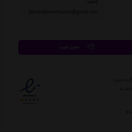
ایمیل :
MantraMarketGames@gmail.com
تحویل فوری
الا و متنوع،
لندی در راستای گسترش و
ی و