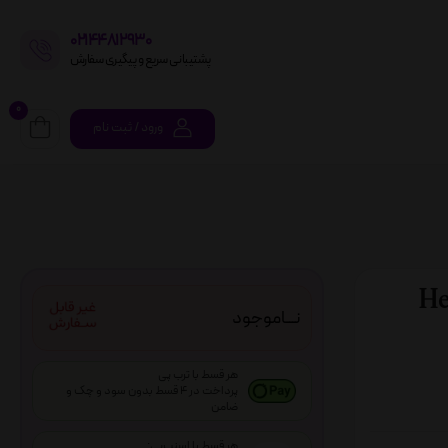
02144812930
پشتیبانی سریع و پیگیری سفارش
0
ورود / ثبت نام
Hello Kit
نـــاموجود
هر قسط با ترب پی
پرداخت در 4 قسط بدون سود و چک و
ضامن
هر قسط با اسنپ‌پی: