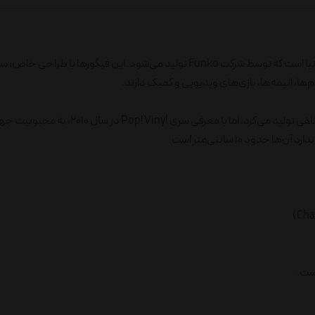
فانکو پاپ (Funko Pop) یکی از محبوب‌ترین فیگورهای کلکسیونی در دنیا است که توسط شرکت Funko تولید می‌شود. این فیگور
‌ها، انیمه‌ها، بازی‌های ویدیویی و کمیک دارند.
شرکت فانکو (Funko) در سال ۱۹۹۸ تأسیس شد و در ابتدا محصولات مختلفی تولید می‌کرد، اما با معرف