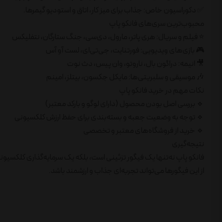
✅ دکوراسیون خاص: جذاب برای میز کار، اتاق و استودیو گیمرها.
محبوب‌ترین سری‌های فانکو پاپ
⭐ فیلم و سریال: هری پاتر، مارول، دی‌سی، جنگ ستارگان، نتفلیکس
🎮 بازی‌های ویدیویی: فورتنایت، جی‌تی‌ای، لست آو آس
🎥 انیمه: دراگون بال، ناروتو، وان پیس، دث نوت
🎶 موسیقی و سلبریتی‌ها: مایکل جکسون، بیتلز، امینم
نکات مهم در خرید فانکو پاپ
🔹 بررسی اصل بودن محصول (دارای لوگو و بارکد معتبر)
🔹 توجه به وضعیت جعبه و بسته‌بندی برای حفظ ارزش کلکسیونی
🔹 خرید از فروشگاه‌های معتبر و تخصصی
نتیجه‌گیری
فانکو پاپ نه‌تنها یک فیگور تزئینی است، بلکه یک سرمایه‌گذاری کلکسیون
از این فیگورها می‌تواند تجربه‌ای جذاب و ارزشمند باشد.