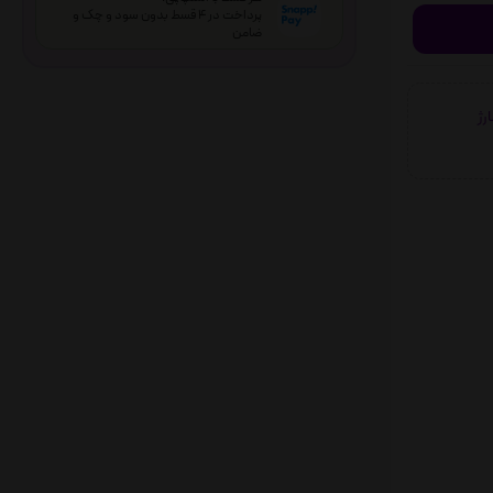
پرداخت در 4 قسط بدون سود و چک و
ضامن
شارژ