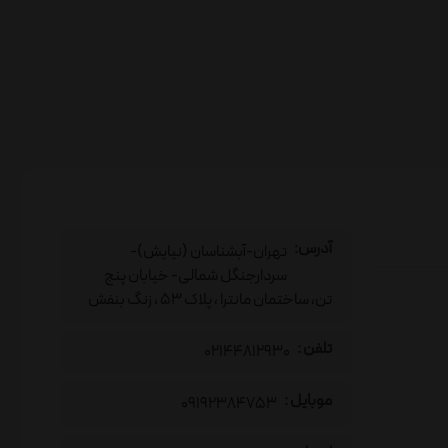
آدرس:
تهران-آبشناسان (نیایش)-
سردارجنگل شمالی- خیابان پنج
تن، ساختمان مانترا ، پلاک 53 ، زنگ بنفش
تلفن :
02144812930
موبایل :
09192384753