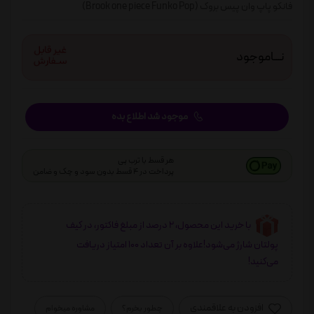
فانکو پاپ وان پیس بروک (Brook one piece Funko Pop)
نـــاموجود
موجود شد اطلاع بده
هر قسط با ترب پی
پرداخت در 4 قسط بدون سود و چک و ضامن
با خرید این محصول، 2 درصد از مبلغ فاکتور، در کیف
پولتان شارژ می‌شود!علاوه بر آن تعداد 100 امتیاز دریافت
می‌کنید!
افزودن به علاقمندی
چطور بخرم؟
مشاوره میخوام