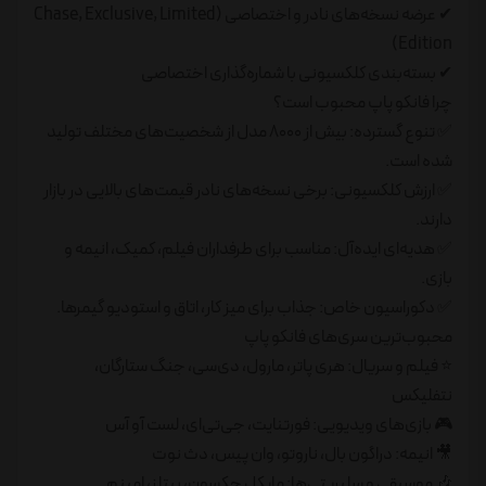
✔ عرضه نسخه‌های نادر و اختصاصی (Chase, Exclusive, Limited
Edition)
✔ بسته‌بندی کلکسیونی با شماره‌گذاری اختصاصی
چرا فانکو پاپ محبوب است؟
✅ تنوع گسترده: بیش از ۸۰۰۰ مدل از شخصیت‌های مختلف تولید
شده است.
✅ ارزش کلکسیونی: برخی نسخه‌های نادر قیمت‌های بالایی در بازار
دارند.
✅ هدیه‌ای ایده‌آل: مناسب برای طرفداران فیلم، کمیک، انیمه و
بازی.
✅ دکوراسیون خاص: جذاب برای میز کار، اتاق و استودیو گیمرها.
محبوب‌ترین سری‌های فانکو پاپ
⭐ فیلم و سریال: هری پاتر، مارول، دی‌سی، جنگ ستارگان،
نتفلیکس
🎮 بازی‌های ویدیویی: فورتنایت، جی‌تی‌ای، لست آو آس
🎥 انیمه: دراگون بال، ناروتو، وان پیس، دث نوت
🎶 موسیقی و سلبریتی‌ها: مایکل جکسون، بیتلز، امینم