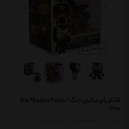
بزرگنمایی
فانکو پاپ ماشین جنگ ( War Machine Funko
Pop)
کد کالا :
1962
دسته بندی:
فیگور
برند :
فانکو پاپ