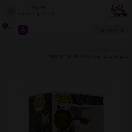
02144812930
پشتیبانی سریع و پیگیری سفارش
0
دسته بندی
محصولات
فیگور
فانکو پاپ ماشین جنگ ( War Machine Funko Pop)