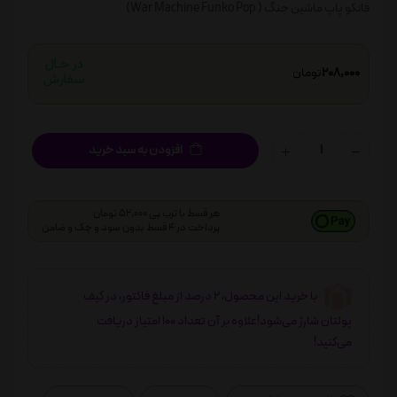
فانکو پاپ ماشین جنگ ( War Machine Funko Pop)
208,000
تومان
افزودن به سبد خرید
هر قسط با ترب پی 52,000 تومان
پرداخت در 4 قسط بدون سود و چک و ضامن
با خرید این محصول، 2 درصد از مبلغ فاکتور، در کیف
پولتان شارژ می‌شود!علاوه بر آن تعداد 100 امتیاز دریافت
می‌کنید!