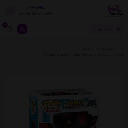
02144812930
پشتیبانی سریع و پیگیری سفارش
0
دسته بندی
محصولات
فیگور
فانکو پاپ سونیک سایه (Shadow Sonic Funko Pop)