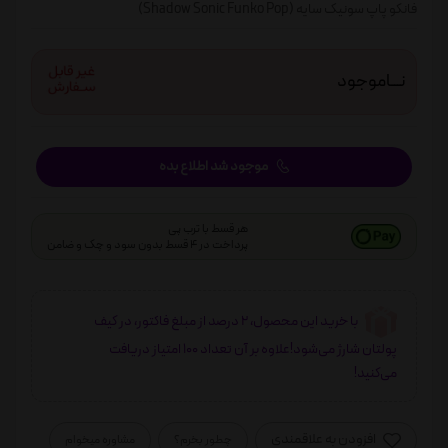
فانکو پاپ سونیک سایه (Shadow Sonic Funko Pop)
نـــاموجود
موجود شد اطلاع بده
هر قسط با ترب پی
پرداخت در 4 قسط بدون سود و چک و ضامن
با خرید این محصول، 2 درصد از مبلغ فاکتور، در کیف
پولتان شارژ می‌شود!علاوه بر آن تعداد 100 امتیاز دریافت
می‌کنید!
افزودن به علاقمندی
چطور بخرم؟
مشاوره میخوام