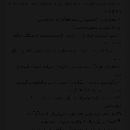
✔ عرضه نسخه‌های نادر و اختصاصی (Chase, Exclusive, Limited
Edition)
✔ بسته‌بندی کلکسیونی با شماره‌گذاری اختصاصی
چرا فانکو پاپ محبوب است؟
✅ تنوع گسترده: بیش از ۸۰۰۰ مدل از شخصیت‌های مختلف تولید
شده است.
✅ ارزش کلکسیونی: برخی نسخه‌های نادر قیمت‌های بالایی در بازار
دارند.
✅ هدیه‌ای ایده‌آل: مناسب برای طرفداران فیلم، کمیک، انیمه و
بازی.
✅ دکوراسیون خاص: جذاب برای میز کار، اتاق و استودیو گیمرها.
محبوب‌ترین سری‌های فانکو پاپ
⭐ فیلم و سریال: هری پاتر، مارول، دی‌سی، جنگ ستارگان،
نتفلیکس
🎮 بازی‌های ویدیویی: فورتنایت، جی‌تی‌ای، لست آو آس
🎥 انیمه: دراگون بال، ناروتو، وان پیس، دث نوت
🎶 موسیقی و سلبریتی‌ها: مایکل جکسون، بیتلز، امینم