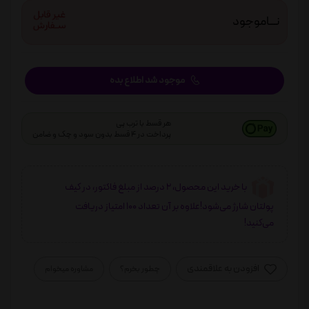
نـــاموجود
موجود شد اطلاع بده
هر قسط با ترب پی
پرداخت در 4 قسط بدون سود و چک و ضامن
با خرید این محصول، 2 درصد از مبلغ فاکتور، در کیف
پولتان شارژ می‌شود!علاوه بر آن تعداد 100 امتیاز دریافت
می‌کنید!
افزودن به علاقمندی
چطور بخرم؟
مشاوره میخوام