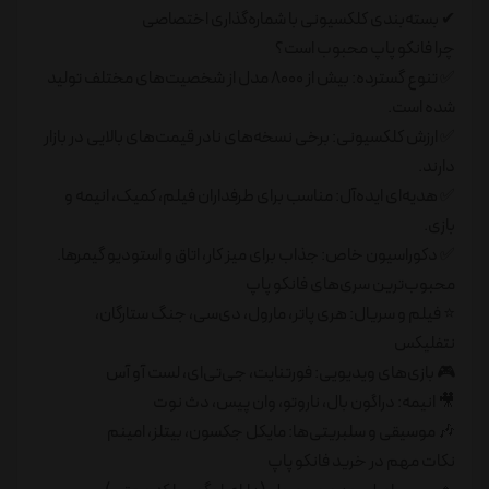
✔ بسته‌بندی کلکسیونی با شماره‌گذاری اختصاصی
چرا فانکو پاپ محبوب است؟
✅ تنوع گسترده: بیش از ۸۰۰۰ مدل از شخصیت‌های مختلف تولید
شده است.
✅ ارزش کلکسیونی: برخی نسخه‌های نادر قیمت‌های بالایی در بازار
دارند.
✅ هدیه‌ای ایده‌آل: مناسب برای طرفداران فیلم، کمیک، انیمه و
بازی.
✅ دکوراسیون خاص: جذاب برای میز کار، اتاق و استودیو گیمرها.
محبوب‌ترین سری‌های فانکو پاپ
⭐ فیلم و سریال: هری پاتر، مارول، دی‌سی، جنگ ستارگان،
نتفلیکس
🎮 بازی‌های ویدیویی: فورتنایت، جی‌تی‌ای، لست آو آس
🎥 انیمه: دراگون بال، ناروتو، وان پیس، دث نوت
🎶 موسیقی و سلبریتی‌ها: مایکل جکسون، بیتلز، امینم
نکات مهم در خرید فانکو پاپ