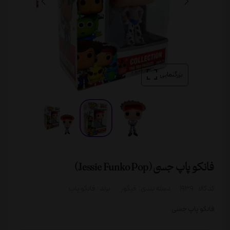
بزرگنمایی
فانکو پاپ جسی (Jessie Funko Pop)
کد کالا :
1939
دسته بندی:
فیگور
برند :
فانکو پاپ
فانکو پاپ جسی