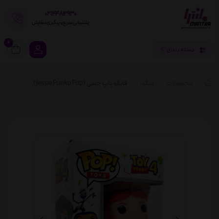
02144812930
پشتیبانی سریع و پیگیری سفارش
0
دسته بندی
محصولات
فیگور
فانکو پاپ جسی (Jessie Funko Pop)