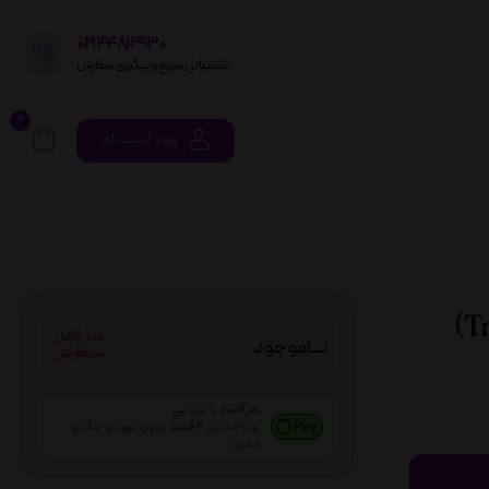
02144812930
پشتیبانی سریع و پیگیری سفارش
0
ورود / ثبت نام
نـــاموجود
هر قسط با ترب پی
پرداخت در 4 قسط بدون سود و چک و
ضامن