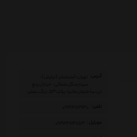
آدرس:
تهران-آبشناسان (نیایش)-
سردارجنگل شمالی- خیابان پنج
تن، ساختمان مانترا ، پلاک 53 ، زنگ بنفش
تلفن :
02144812930
موبایل :
09192384753