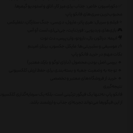
✅ دکوراسیون خاص: جذاب برای میز کار، اتاق و استودیو گیمرها.
محبوب‌ترین سری‌های فانکو پاپ
⭐ فیلم و سریال: هری پاتر، مارول، دی‌سی، جنگ ستارگان، نتفلیکس
🎮 بازی‌های ویدیویی: فورتنایت، جی‌تی‌ای، لست آو آس
🎥 انیمه: دراگون بال، ناروتو، وان پیس، دث نوت
🎶 موسیقی و سلبریتی‌ها: مایکل جکسون، بیتلز، امینم
نکات مهم در خرید فانکو پاپ
🔹 بررسی اصل بودن محصول (دارای لوگو و بارکد معتبر)
🔹 توجه به وضعیت جعبه و بسته‌بندی برای حفظ ارزش کلکسیونی
🔹 خرید از فروشگاه‌های معتبر و تخصصی
نتیجه‌گیری
فانکو پاپ نه‌تنها یک فیگور تزئینی است، بلکه یک سرمایه‌گذاری کلکسیون
از این فیگورها می‌تواند تجربه‌ای جذاب و ارزشمند باشد.