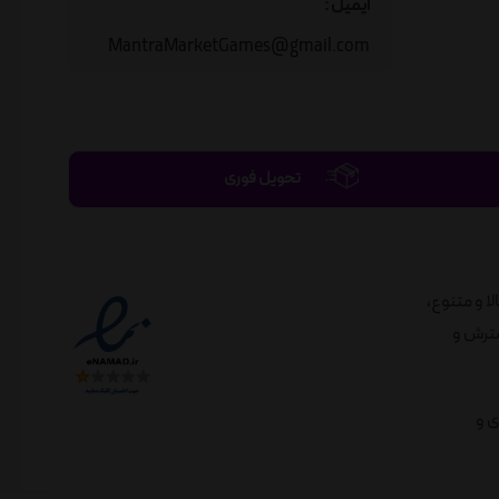
ایمیل :
MantraMarketGames@gmail.com
تحویل فوری
الا و متنوع،
لندی در راستای گسترش و
ی و