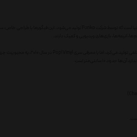
فانکو پاپ (Funko Pop) یکی از محبوب‌ترین فیگورهای کلکسیونی در دنیا است که توسط شرکت Funko تولید می‌شود. این فیگور
‌ها، انیمه‌ها، بازی‌های ویدیویی و کمیک دارند.
شرکت فانکو (Funko) در سال ۱۹۹۸ تأسیس شد و در ابتدا محصولات مختلفی تولید می‌کرد، اما با معرف