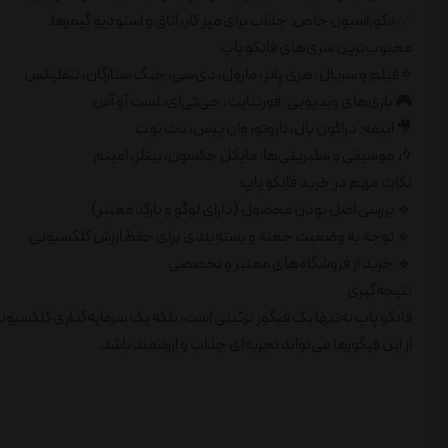
✅ دکوراسیون خاص: جذاب برای میز کار، اتاق و استودیو گیمرها.
محبوب‌ترین سری‌های فانکو پاپ
⭐ فیلم و سریال: هری پاتر، مارول، دی‌سی، جنگ ستارگان، نتفلیکس
🎮 بازی‌های ویدیویی: فورتنایت، جی‌تی‌ای، لست آو آس
🎥 انیمه: دراگون بال، ناروتو، وان پیس، دث نوت
🎶 موسیقی و سلبریتی‌ها: مایکل جکسون، بیتلز، امینم
نکات مهم در خرید فانکو پاپ
🔹 بررسی اصل بودن محصول (دارای لوگو و بارکد معتبر)
🔹 توجه به وضعیت جعبه و بسته‌بندی برای حفظ ارزش کلکسیونی
🔹 خرید از فروشگاه‌های معتبر و تخصصی
نتیجه‌گیری
فانکو پاپ نه‌تنها یک فیگور تزئینی است، بلکه یک سرمایه‌گذاری کلکسیون
از این فیگورها می‌تواند تجربه‌ای جذاب و ارزشمند باشد.