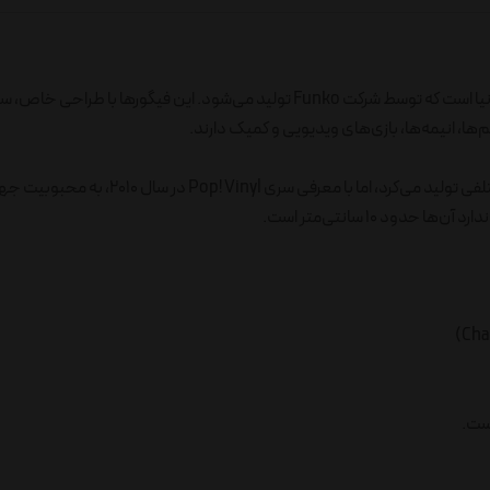
فانکو پاپ (Funko Pop) یکی از محبوب‌ترین فیگورهای کلکسیونی در دنیا است که توسط شرکت Funko تولید می‌شود. این فیگور
‌ها، انیمه‌ها، بازی‌های ویدیویی و کمیک دارند.
شرکت فانکو (Funko) در سال ۱۹۹۸ تأسیس شد و در ابتدا محصولات مختلفی تولید می‌کرد، اما با معرف