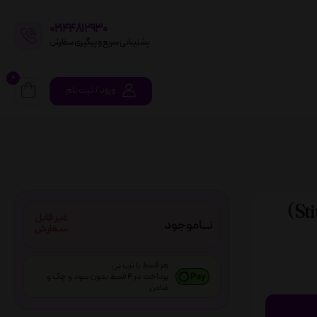
02144812930
پشتیبانی سریع و پیگیری سفارش
0
ورود / ثبت نام
نـــاموجود
هر قسط با ترب پی
پرداخت در 4 قسط بدون سود و چک و
ضامن