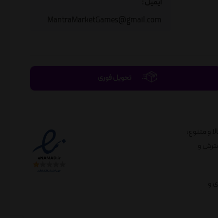
ایمیل :
MantraMarketGames@gmail.com
تحویل فوری
الا و متنوع،
لندی در راستای گسترش و
ی و