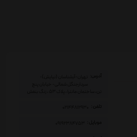
آدرس:
تهران-آبشناسان (نیایش)-
سردارجنگل شمالی- خیابان پنج
تن، ساختمان مانترا ، پلاک 53 ، زنگ بنفش
تلفن :
02144812930
موبایل :
09192384753