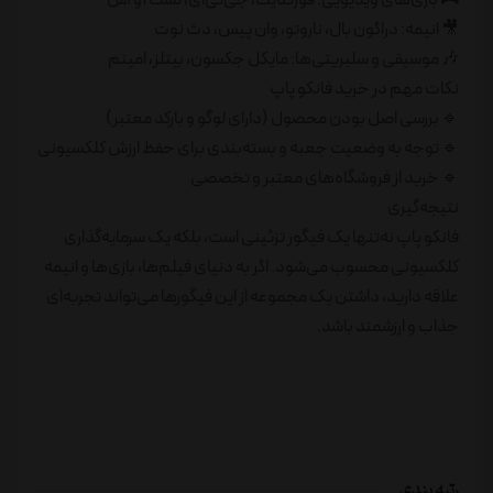
🎮 بازی‌های ویدیویی: فورتنایت، جی‌تی‌ای، لست آو آس
🎥 انیمه: دراگون بال، ناروتو، وان پیس، دث نوت
🎶 موسیقی و سلبریتی‌ها: مایکل جکسون، بیتلز، امینم
نکات مهم در خرید فانکو پاپ
🔹 بررسی اصل بودن محصول (دارای لوگو و بارکد معتبر)
🔹 توجه به وضعیت جعبه و بسته‌بندی برای حفظ ارزش کلکسیونی
🔹 خرید از فروشگاه‌های معتبر و تخصصی
نتیجه‌گیری
فانکو پاپ نه‌تنها یک فیگور تزئینی است، بلکه یک سرمایه‌گذاری
کلکسیونی محسوب می‌شود. اگر به دنیای فیلم‌ها، بازی‌ها و انیمه
علاقه دارید، داشتن یک مجموعه از این فیگورها می‌تواند تجربه‌ای
جذاب و ارزشمند باشد.
رتبه بندی