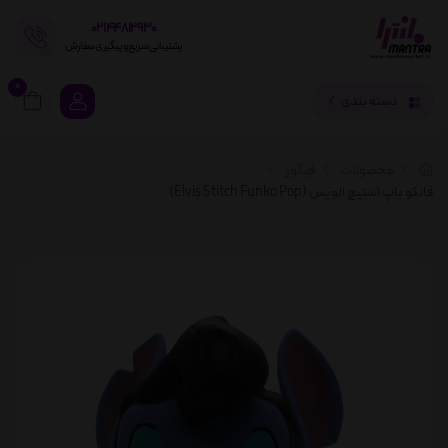
02144812930
پشتیبانی سریع و پیگیری سفارش
0
دسته بندی
محصولات
فیگور
فانکو پاپ استیچ الویس (Elvis Stitch Funko Pop)