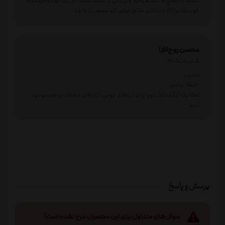
کالا ها به موقع به دستم رسید ولی یکی از کالا ها گوشه اش پاره بود و فروشگاه
خوب مانترا کالا را با کالای سالم عوض کرد ممنون از مانترا
محسن روح‌افزا
5 خرداد 1405
ممنون
خسته نباشید
لطفا پک آپگرید آرک نووا و توکن های چوبی بازی های مختلف رو هم موجود
کنید.
پرسش و پاسخ
سوال‌های متداول برای این محصول درج نشده است!