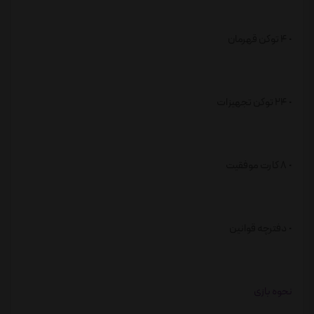
• 4 توکن قهرمان
• 24 توکن تجهیزات
• 8 کارت موفقیت
• دفترچه قوانین
نحوه بازی