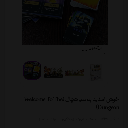
بزرگنمایی
خوش آمدید به سیاهچال (Welcome To The
Dungeon)
کد کالا :
1731
دسته بندی:
بازی فکری
برند :
برد باز