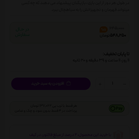
در طول هر دور از این بازی ، بازیکنان پیشنهاد می دهند که چه کسی
میتواند قهرمان و تجهیزاتش را به سیاهچال ببرد
645,000
%15
548,250
تومان
تا پایان تخفیف:
11
روز،
11
ساعت و
39
دقیقه و
20
ثانیه
افزودن به سبد خرید
هر قسط با ترب پی 137,062 تومان
پرداخت در 4 قسط بدون سود و چک و ضامن
با خرید این محصول، 2 درصد از مبلغ فاکتور، در کیف