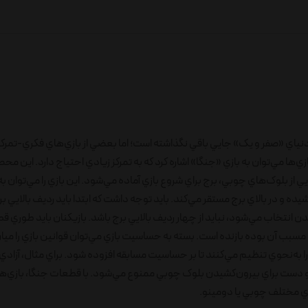
از دنياي «صفر و يک» جايي باقي نگذاشته است؛ اما بعضي از بازي‌هاي فکري-تمرکز
 شده است؛ به اين ترتيب با قراردادن 16 رديف سه‌تايي از بلوک‌هاي چوبي، برج براي شروع بازي آماده مي‌شود. اين بازي را مي
شيده و در بالاي برج مستقر مي‌کند. بايد توجه داشت که ابتدا بايد رديف بالايي 
يدن انتخاب مي‌شود، نبايد از چهار رديف بالايي برج باشد. بازيکنان بايد طوري ق
 مسبب آن بوده بازنده است. بسته به حساسيت بازي مي‌توان قوانين بازي را ميان
به‌نحوي تنظيم مي‌کنند تا بر حساسيت مسابقه افزوده شود. براي مثال، آزادي
و دست براي بيرون‌کشيدن بلوک چوبي ممنوع مي‌شود. با قطعات جنگا، بازي‌ه
اي مختلف چوبي يا دومينو.