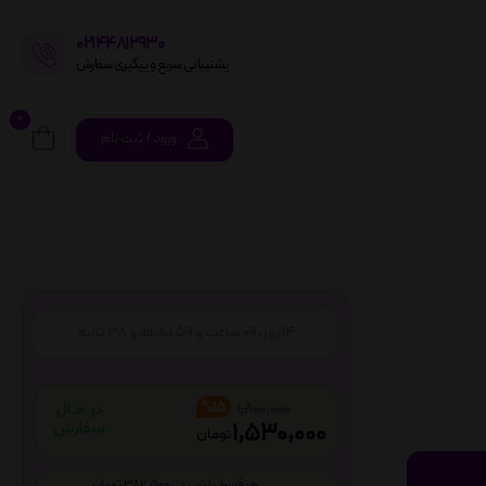
02144812930
پشتیبانی سریع و پیگیری سفارش
0
ورود / ثبت نام
14
روز،
09
ساعت و
59
دقیقه و
37
ثانیه
%15
1,800,000
1,530,000
تومان
هر قسط با ترب پی 382,500 تومان