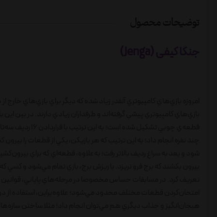
توضیحات محصول
جنگا کیفی (Jenga)
امروزه بازي‌هاي کامپيوتري آنقدر زياد شده که ديگر براي بازي‌هاي خارج 
قطعه‌ي چوبي تشکيل
چند نفره انجام داد؛ به اين ترتيب که هر بازيکن، يکي از قطعات را بيرون ک
شود و بعد به سراغ رديف بالا‌تر رفت؛ به‌علاوه، قطعه‌اي که براي بيرون‌کش
بيرون بکشند که برج فرو نريزد. با ريزش برج، بازي تمام مي‌شود و کسي که
تعريف کرد. در مسابقات حساس مخصوصا در مرحله‌هاي پاياني، قوانين را 
امتحان‌کردن قطعات مختلف محدود مي‌شود؛ علاوه‌براين، استفاده از د
هيجان‌انگيز و جذاب ديگري هم مي‌توان انجام داد؛ مثلا ساختن سازه‌ه