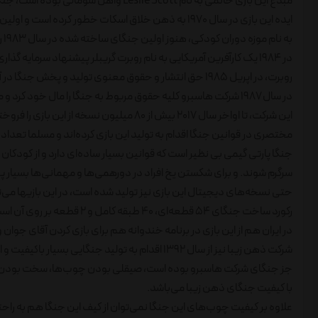
مبدع این بازی خانمی به نام Leslie Scott واهل سومالی بوده است، جنگا از کلمه سواحیلی Kujenga به معنی ساختن گرفته شده است.
به نام موزه دوران کودکی، هنوز اولین جنگای ساخته شده در سال ۱۹۸۳ را نگهداری می‌کند.
در ۱۹۸۴ یک کارآفرین آمریکایی به ‌نام روبرت گریبلر پیشنهاد سرمایه گذاری و پخش این محصول موفق را در کانادا به اسکات داد.
روبرت، در اپریل ۱۹۸۵ حق انتشار و حقوق معنوی تولید و پخش جنگا در آمریکا و کانادا را گرفت و درهمان سال همین مجوز را از اسکات برای کل دنیا دریافت کرد.
در سال ۱۹۸۷ شرکت هاسبرو کلیه حقوق مربوط به جنگا را مال خود کرد و صاحب اصلی برند جنگا شد.
این شرکت، تا اواخر سال ۲۰۱۷ بیش از ۸۰ میلی
مختصری در قوانین جنگا اقدام به تولید این بازی کرده‌اند و مسلما تعداد 
سرگرم شوند. و برای شکستن یخ افراد در دورهمی‌ها و مهمانی‌ها بسیار 
حتی نسخه‌های دیجیتال این بازی نیز تولید شده است، در این بازیها می‌ت
رکورد ساخت جنگای ۵۴ قطعه‌ای، ۴۰ طبقه کامل و ۲ قطعه بر روی آن است.
در ایران هم از این بازی در برنامه خندوانه هم برای بازی کردن آقای جوا
شرکت ذهن زیبا نیز از سال ۱۳۹۲ اقدام به تولید جنگ
جز جنگای شرکت هاسبرو بوده است، صیقلی بودن چوب‌ها، سخت بودن، 
با کیفیت جنگای ذهن زیبا می‌باشد.
علاوه بر کیفیت چوب‌های این جنگا نمی‌توان از کیف این جنگا هم به را