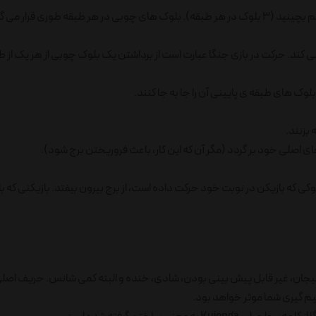
روش بازی به این شکل است: 48 بلوک چوبی جنگا را در 16 طبقه بر روی هم بچینید (3 بلوک در هر طبقه). بلوک های چوبی در هر طبقه طوری قر
می کند. حرکت در بازی جنگا عبارت است از برداشتن یک بلوک چوبی از هر یک از ط
لوک های طبقه ی پایینی آن را جا به جا کنند.
 بزنند.
ی اصلی خود بر گردد (مگر آن که این کار، باعث فروریختن برج شود).
ز بلوکی که بازیکن در نوبت خود حرکت داده است، از برج بیرون بیفتد. بازیکنی که
جان، غیر قابل پیش بینی بودن، شادی، خنده و البته کمی شانس. حریف اصلی
یم گیری شما موثر خواهد بود.