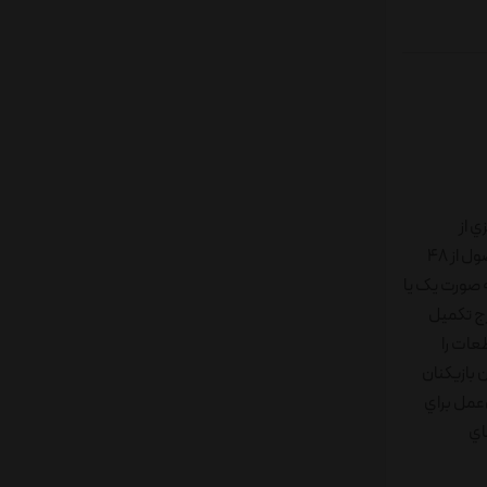
ي از
بازي‌هاي کامپيوتري پيشي گرفته‌اند و طر‌فداران زيادي دارند. در بين اين بازي‌ها مي‌توان به بازي «جنگا» اشاره کرد که به تمرکز زيادي احتياج دارد. اين محصول از 48
‌توان به صورت يک يا
برج تکميل
طعات را
 بازيکنان
‌عمل براي
اي