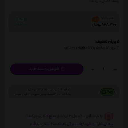
برسد، دنبال می‌کند.
998,000
%15
848,300
تومان
تا پایان تخفیف:
13
روز،
17
ساعت و
56
دقیقه و
59
ثانیه
افزودن به سبد خرید
هر قسط با ترب پی 212,075 تومان
پرداخت در 4 قسط بدون سود و چک و ضامن
با خرید این محصول، 2 درصد از مبلغ فاکتور، در کیف
پولتان شارژ می‌شود!علاوه بر آن تعداد 200 امتیاز دریافت