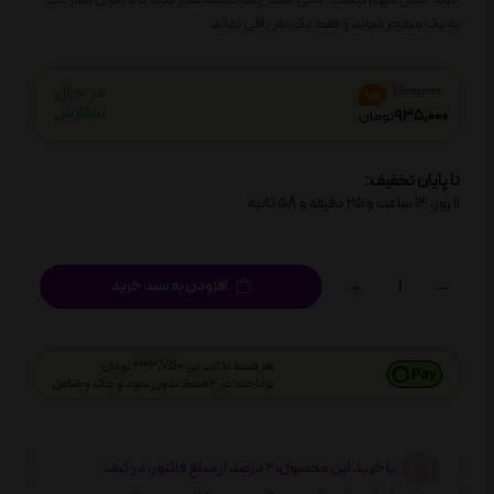
به یک منفجر شوند و فقط یک نفر باقی بماند.
1,100,000
%15
935,000
تومان
تا پایان تخفیف:
11
روز،
14
ساعت و
25
دقیقه و
58
ثانیه
افزودن به سبد خرید
هر قسط با ترب پی 233,750 تومان
پرداخت در 4 قسط بدون سود و چک و ضامن
با خرید این محصول، 2 درصد از مبلغ فاکتور، در کیف