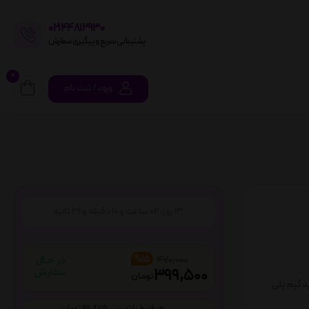
02144812930
پشتیبانی سریع و پیگیری سفارش
0
ورود / ثبت نام
13
روز،
02
ساعت و
10
دقیقه و
30
ثانیه
%15
470,000
399,500
تومان
Expl با کارت های جدید گیم پلی
هر قسط با ترب پی 99,875 تومان