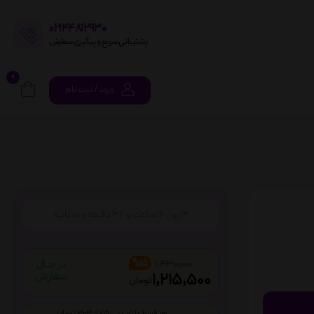
02144812930
پشتیبانی سریع و پیگیری سفارش
0
ورود / ثبت نام
12
روز،
16
ساعت و
36
دقیقه و
00
ثانیه
%15
1,430,000
1,215,500
تومان
هر قسط با ترب پی 303,875 تومان