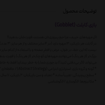
توضیحات محصول
بازی گابلت (Gobblet)
اگر مهره‌های حریف، مزاحمِ پیروزی‌تان هستند، قورت‌شان بدهید!!
در گابلت 
نیست که این خط، در طول، عرض یا قطرِ صفحه و با استفاده از کدام سایز
بزرگ‌تر (از هر رنگ) می‌توانند مهره‌های کوچک‌تر (از هر رنگ) را قورت بد
می‌تواند (اگر بی‌دقتی کنید!) بدجوری شما را به خطر بیندازد! فقط به خاطر
* گونه و گروه بازی: استراتژی انتزاعی (Abstract Strategy) / حافظه‌ای * امتیاز: 6/6 از 10 * رتبه: 105 (بازی‌های انتزاعی یا Abstract)
* سطح پیچیدگی: ‌تقریباً ساده * تعداد و سن بازیکنان: 2 بازیکن، 7 سال به‌بالا * مدت زمان بازی: 20 دقیقه
* مکانیزم‌ها: الگوسازی / الگوشناسی