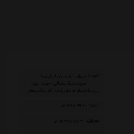
آدرس:
تهران-آبشناسان (نیایش)-
سردارجنگل شمالی- خیابان پنج
تن، ساختمان مانترا ، پلاک 53 ، زنگ بنفش
تلفن :
02144812930
موبایل :
09192384753