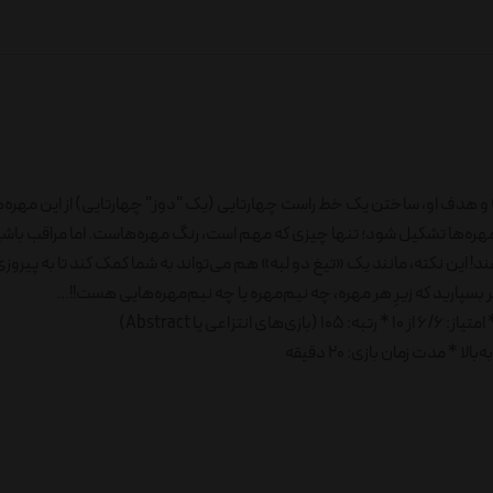
هر بازیکن، 12 مهره دارد (در 4 سایز مختلف و از هر سایز، 3 عدد) و هدف او، ساختن یک خط راست چهارتایی (یک "دوز" چهارتایی) از
 مهره‌ها تشکیل شود؛ تنها چیزی که مهم است، رنگ مهره‌هاست. اما مراقب باشی
هند! این نکته، مانند یک «تیغ دو لبه» هم می‌تواند به شما کمک کند تا به پیروز
 بسپارید که زیرِ هر مهره، چه نیم‌مهره یا چه نیم‌مهره‌هایی هست!!...