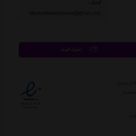
ایمیل :
MantraMarketGames@gmail.com
تحویل فوری
الا و متنوع،
لندی در راستای گسترش و
ی و