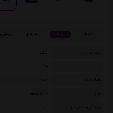
مشخصات
توضیحات
رتبه بندی
پرسش و 
دسته بندی بازی
انتزاعی
رده سنی
+6
تعداد نفرات
2نفره
زمان
15-30 دقیقه
پيچيدگي و سختي بازی
سبک