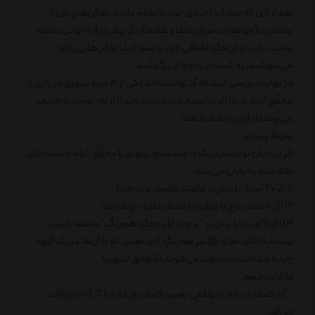
بعد از این که عملیات اجباری خود را انجام دادید، توکن‌های‌تان را
بشمارید (جواهرات، مرواریدها و طلاها)؛ اگر بیش‌تر از 10 توکن داشته
باشید، باید توکن‌های اضافی خود را بسوزانید! توکن‌هایی را که
می‌سوزانید، به کیسه‌ی پارچه‌ای برگردانید.
در نهایت، بررسی کنید که آیا توانسته‌اید یکی از 3 شرطِ پیروزی در بازی را
محقّق کنید یا نه! اگر توانسته باشید، برنده‌اید! اگر نه، نوبت به حریف
می‌رسد تا بازی را ادامه بدهد!
شروط پیروزی
اگر در پایان نوبت‌تان، یک یا چند شرطِ پیروزی را محقّق کرده باشید، بازی
بلافاصله به پایان می‌رسد.
1) اگر 20 امتیاز یا بیش‌تر داشته باشید، برنده‌اید!
2) اگر 10 نشان تاج یا بیش‌تر داشته باشید، برنده‌اید!
3) اگر 10 امتیاز یا بیش‌تر "بر روی کارت‌های هم‌رنگ" داشته باشید،
برنده‌اید! کارت‌های @ نیز هم‌رنگِ کارت‌هایی که با آن‌ها در یک گروه
چیده شده‌اند، محسوب می‌شوند (مُطابق تصویر).
تذکّرات مهم
- آغازکننده‌ی بازی را توافقی تعیین کنید: نفر دوّم، 1 کارگاه دریافت
می‌کند.