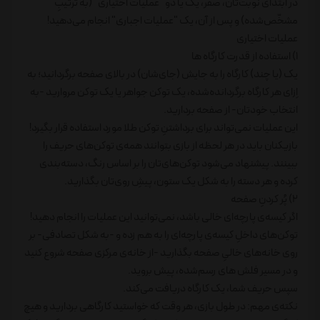
در ابتدای نوبت‌تان، صفر، یک یا دو "عملیات اختیاری" (به ترتیبِ
مشخّص‌شده) و پس از آن، یک "عملیات اجباری" انجام می‌دهید!
عملیات اختیاری
1) استفاده از قدرت کارگاه ها
یک (یا چند) کارگاه را به جایش (جای‌شان) در بالای صفحه برگردانید؛ به
اِزای هر کارگاه برگردانده‌شده، یک توکن جواهر یا یک توکن مروارید -به
انتخاب خودتان- از صفحه بردارید.
این عملیات نمی‌تواند برای برداشتنِ توکن طلا مورد استفاده قرار بگیرد!
بازیکنان باید در هر لحظه از بازی بتوانند همه‌ی توکن‌های حریف را
ببینند. پیشنهاد می‌شود توکن‌های‌تان را بر اساس رنگ، دسته‌بندی
کرده و هر دسته را به شکل یک ستون، پیشِ روی‌تان بگذارید.
2) پُر کردنِ صفحه
اگر کیسه‌ی پارچه‌ای خالی باشد، نمی‌توانید این عملیات را انجام دهید!
توکن‌های داخلِ کیسه‌ی پارچه‌ای را به هم زده و -به شکل تصادفی- بر
روی خانه‌های خالیِ صفحه بگذارید -از خانه‌ی مرکزی صفحه شروع کنید
و در مسیر فلش های رسم‌شده، پیش بروید.
سپس حریف شما، یک کارگاه دریافت می‌کند.
نکته‌ی مهم: در طول بازی، هر وقت که خواستید کارگاهی بردارید و هیچ