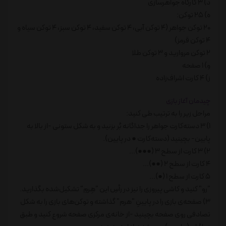
د) 3 کارگاه جواهرسازی
ه) 25 توکن:
20 توکن جواهر (4 توکن آبی، 4 توکن سفید، 4 توکن سبز، 4 توکن سیاه و
4 توکن قرمز)
2 توکن مروارید و 3 توکن طلا
و) 1 صفحه
ز) 4 کارت اشراف‌زاده
چیدمان آغاز بازی
مراحل زیر را به ترتیب طی کنید:
1) 3 دسته‌کارت جواهر را جداگانه بُر بزنید و به شکل ستونی -از بالا به
پایین- بچینید (دسته‌کارت ● در پایین).
2) 3 کارت از سطح 3 (●●●)...
4 کارت از سطح 2 (●●)...
5 کارت از سطح 1 (●)...
"رو" کنید و کاشی پیروزی را نیز در رأسِ این "هِرمِ" تشکیل‌شده بگذارید.
3) صفحه‌ی بازی را در پایینِ "هرم" گذاشته و توکن‌های بازی را به شکل
تصادفی روی صفحه بچینید -از خانه‌ی مرکزی صفحه شروع کنید و طبق