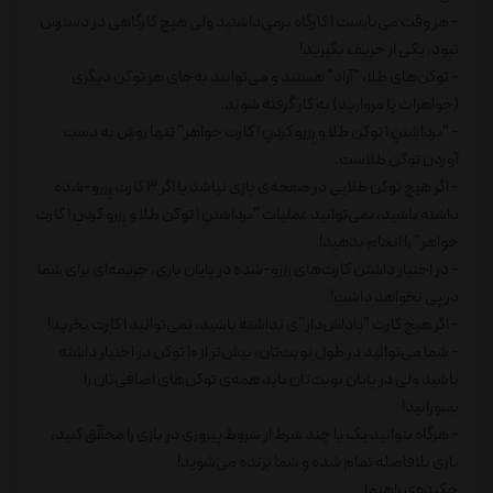
- هر وقت می‌بایست 1 کارگاه برمی‌داشتید ولی هیچ کارگاهی در دسترس
نبود، یکی از حریف بگیرید!
- توکن‌های طلا، "آزاد" هستند و می‌توانند به‌جای هر توکن دیگری
(جواهرات یا مروارید) به کار گرفته شوند.
- "برداشتنِ 1 توکن طلا و رِزرو کردنِ 1 کارت جواهر" تنها روشِ به دست
آوردن توکن طلاست.
- اگر هیچ توکن طلایی در صفحه‌ی بازی نباشد یا اگر 3 کارت رِزرو-شده
داشته باشید، نمی‌توانید عملیات "برداشتنِ 1 توکن طلا و رِزرو کردنِ 1 کارت
جواهر" را انجام بدهید!
- در اختیار داشتن کارت‌های رِزرو-شده در پایان بازی، جریمه‌ای برای شما
در پی نخواهد داشت!
- اگر هیچ کارت "پاداش‌دار"ی نداشته باشید، نمی‌توانید 1 کارت بخرید!
- شما می‌توانید در طول نوبت‌تان، بیش‌تر از 10 توکن در اختیار داشته
باشید ولی در پایان نوبت‌تان باید همه‌ی توکن‌های اضافی‌تان را
بسوزانید!
- هرگاه بتوانید یک یا چند شرط از شروط پیروزی در بازی را محقّق کنید،
بازی بلافاصله تمام شده و شما برنده می‌شوید!
چکیده‌ی راهنما