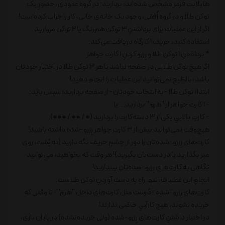
هایلایت قرمز مشخّص شده‌اند، بردارید: در گروه عمودی، حضورِ یک
توکن طلا و در گروه اُفقی، وجود یک خانه‌ی خالی، کار را خراب کرده‌است!
اگر از این عملیات برای برداشتنِ 3 توکن هم‌رنگ یا 2 توکن مروارید
استفاده کنید، حریف 1 کارگاه دریافت می‌کند.
* برداشتنِ 1 توکن طلا و رِزرو کردنِ 1 کارت جواهر
اگر هیچ توکن طلایی در صفحه نباشد یا هر 3 توکن طلا در اختیار خودتان
باشد، بالطّبع نمی‌توانید این عملیات را انجام دهید!
ابتدا 1 توکن طلا -به انتخاب خودتان- از صفحه بردارید؛ سپس باید:
- 1 کارت جواهر از "هرم" بردارید... یا
- کارتِ بالاییِ یکی از 3 دسته‌کارت را بردارید (● / ●● / ●●●).
هیچ‌وقت نمی‌توانید بیش از 3 کارت جواهر رِزرو-شده داشته باشید!
کارت‌های رِزرو-شده‌تان را دور از چشمِ حریف نگه دارید (به پُشت، روی
میز بگذارید یا در دست‌تان بگیرید)! هر وقت که بخواهید، می‌توانید
نگاهی به کارت‌های رِزرو-شده‌تان بیندازید!
انجامِ این عملیات، تنها راهِ به دست آوردنِ توکن طلاست.
کارت‌های رِزرو-شده -دُرست مثل کارت‌های داخل "هرم"- تا وقتی که
خریده نشوند، هیچ کارآییِ خاصّی ندارند!
در اختیار داشتنِ کارت‌های رِزرو-شده (ولی خریده‌نشده) در پایان بازی،