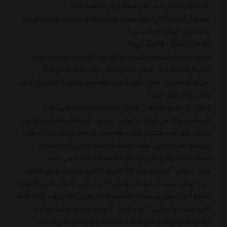
به اندازه‌ی 1 توکن سبز، برای شما ارزان‌تر خواهند شد!
بعضی از کارت‌ها، 2 پاداش نصیب شما می‌کنند بنابراین تخفیف‌تان نیز
به اندازه‌ی 2 توکن خواهد بود!
(پاداش / امتیاز / قابلیت / بها)
ممکن است پاداش‌های شما به قدری زیاد شوند که هزینه‌ی خرید
برخی از کارت‌ها را به -صفر- برسانند ولی بهای هیچ کارتی هرگز
نمی‌تواند کم‌تر از -صفر- باشد (یعنی شما نمی‌توانید با خریدِ یک کارت،
توکن نیز دریافت کنید)!
قانون "پاداش و تخفیف"، شامل توکن‌های مروارید نمی‌شود!
کارت‌هایی را که می‌خرید، بر اساس "پاداش"های‌شان دسته‌بندی کرده
و پیشِ روی خود بچینید. برای صرفه‌جویی در فضا می‌توانید کارت‌ها را
روی هم بگذارید ولی مراقب باشید که لبه‌ی بالاییِ آن‌ها (شاملِ
امتیازات، نشان‌های تاج و پاداش‌ها) همواره در دیدرس باشد.
مثال: "جولی" 6 پاداش دارد (3 تا قرمز، 2 تا آبی و 1 سبز). او می‌خواهد
کارت جواهر سفید را بخرد که بهایش، 3 توکن آبی، 5 توکن قرمز، 3 توکن
سیاه و 1 توکن مروارید است؛ به لُطفِ پاداش‌هایی که دریافت کرده، فقط
کافی است 1 توکن آبی، 2 توکن قرمز، 3 توکن سیاه و 1 توکن مروارید
بپردازد. او توکن‌های خرج‌شده را به کیسه‌ی پارچه‌ای برمی‌گرداند.