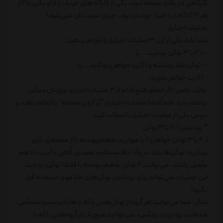
کارگاهی در بالای صفحه نبود، یکی از کارگاه های حریف را از او بگیرید! اگر
هر 3 کارگاه در اختیار خودتان بود، چیزی نصیب‌تان نمی‌شود!
عملیات اجباری
شما باید یکی از این 3 عملیات اجباری را انجام بدهید:
- 1، 2 یا 3 توکن بردارید... یا
- 1 توکن طلا برداشته و 1 کارت جواهر رِزرو کنید... یا
- 1 کارت جواهر بخرید.
حالت خاص: اگر انجامِ هیچ‌کدام از 3 عملیات اجباری برای‌تان ممکن
نباشد، باید حتماً ابتدا عملیات اختیاری "پُر کردنِ صفحه" را انجام دهید و
سپس یکی از عملیات اجباری را انتخاب کنید.
* برداشتنِ 1، 2 یا 3 توکن
1، 2 یا 3 توکن جواهر و / یا مروارید به‌هم‌پیوسته را از صفحه‌ی بازی
بردارید؛ توکن‌ها باید در یک خطّ مستقیمِ عمودی، اُفقی یا اُریب به هم
متّصل باشند. می‌توانید 2 توکنِ به‌هم‌پیوسته یا فقط 1 توکن بردارید.
این عملیات نمی‌تواند برای برداشتنِ توکن‌های طلا مورد استفاده قرار
بگیرد!
مثال: شما می‌توانید هر گروه از توکن‌هایی را که با هایلایت سبز مشخّص
شده‌اند، بردارید؛ برعکس، نمی‌توانید هیچ‌یک از گروه‌هایی را که با