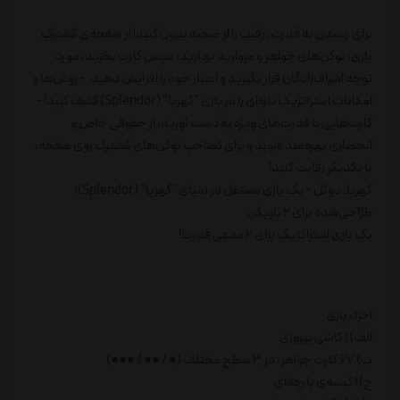
برای رسیدن به قدرت، رقیب را از صحنه بیرون کنید! از صفحه‌ی مُشترکِ
بازی، توکن‌های جواهر و مروارید بردارید، سپس کارت بخرید، مورد
توجه اشراف‌زادگان قرار بگیرید و اعتبار خود را افزایش دهید. - روش‌ها و
امکانات استراتژیک تازه‌ای را در بازی "کهربا" (Splendor) کشف کنید! -
کارت‌هایی با قدرت‌های ویژه به دست آورید، از حقوقی خاص و
انحصاری بهره‌مند شوید و برای تصاحبِ توکن‌های مُشترک روی صفحه،
با یکدیگر رقابت کنید!
کهربا: دوئل - یک بازی مستقل در دنیای "کهربا" (Splendor)؛
طرّاحی‌شده برای 2 بازیکن
یک بازی استراتژیک برای 2 مدعی قدرت!
اجزاء بازی
الف) 1 کاشی پیروزی
ب) 67 کارت جواهر، در 3 سطح مختلف (● / ●● / ●●●)
ج) 1 کیسه‌ی پارچه‌ای