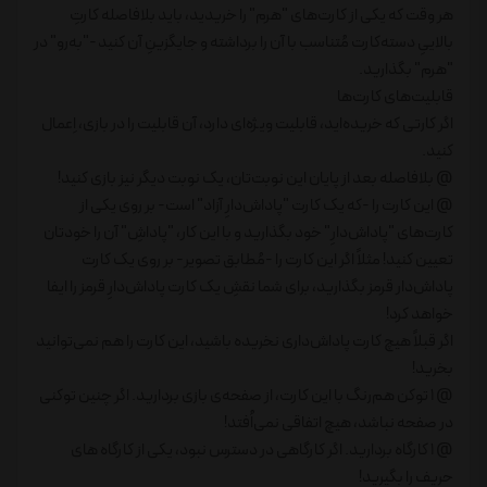
هر وقت که یکی از کارت‌های "هرم" را خریدید، باید بلافاصله کارتِ
بالاییِ دسته‌کارت مُتناسب با آن را برداشته و جایگزینِ آن کنید -"به‌رو" در
"هرم" بگذارید.
قابلیت‌های کارت‌ها
اگر کارتی که خریده‌اید، قابلیت ویژه‌ای دارد، آن قابلیت را در بازی، اِعمال
کنید.
@ بلافاصله بعد از پایان این نوبت‌تان، یک نوبت دیگر نیز بازی کنید!
@ این کارت را -که یک کارت "پاداش‌دارِ آزاد" است- بر روی یکی از
کارت‌های "پاداش‌دارِ" خود بگذارید و با این کار، "پاداشِ" آن را خودتان
تعیین کنید! مثلاً اگر این کارت را -مُطابق تصویر- بر روی یک کارت
پاداش‌دار قرمز بگذارید، برای شما نقشِ یک کارت پاداش‌دارِ قرمز را ایفا
خواهد کرد!
اگر قبلاً هیچ کارت پاداش‌داری نخریده باشید، این کارت را هم نمی‌توانید
بخرید!
@ 1 توکن هم‌رنگ با این کارت، از صفحه‌ی بازی بردارید. اگر چنین توکنی
در صفحه نباشد، هیچ اتفاقی نمی‌اُفتد!
@ 1 کارگاه بردارید. اگر کارگاهی در دسترس نبود، یکی از کارگاه های
حریف را بگیرید!