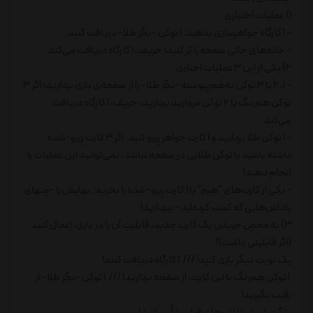
1) عملیات اختیاری
- 1 کارگاه جواهرسازی بدهید: 1 توکن -بجُز طلا- دریافت کنید.
- خانه‌های خالی صفحه را پُر کنید؛ حریف، 1 کارگاه دریافت می‌کند.
2) یکی از این 3 عملیات اجباری
- 1، 2 یا 3 توکن به‌هم‌پیوسته -بجُز طلا- را از صفحه‌ی بازی بردارید؛ اگر 3
توکن هم‌رنگ یا 2 توکن مروارید بردارید، حریف، 1 کارگاه دریافت
می‌کند.
- 1 توکن طلا بردارید و 1 کارت جواهر رِزرو کنید. اگر 3 کارت رِزرو-شده
داشته باشید یا توکن طلایی در صفحه نباشد، نمی‌توانید این عملیات را
انجام دهید!
- یکی از کارت‌های "هِرم" یا 1 کارت رِزرو-شده را بخرید: بهایش را -مِنهای
پاداش‌هایی که کسب کرده‌اید- بپردازید!
3) به محضِ خریدن یک کارت جدید، قابلیتِ آن را در بازی، اِعمال کنید
(اگر قابلیتی داشت)!
یک نوبت دیگر بازی کنید! /// 1 کارگاه دریافت کنید!
1 توکن هم‌رنگ با این کارت، از صفحه بردارید! /// 1 توکن -بجُز طلا- از
رقیب بگیرید!
رنگِ یکی از پاداش‌های قبلی را کُپی کنید!