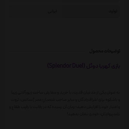
تولید
ایرانی
توضیحات محصول
بازی کهربا دوئل (Splendor Duel)
به عنوان یکی از مدعیان قدرت، با خرید و سفارش ساخت زیورآلاتی زیبا
و باشکوه برای اشراف‌زادگان و سایر صاحب مَنصبانِ عصر رُنسانس، ثروت
و اعتبار خود را افزایش دهید؛ زمانِ آن رسیده که در رقابت با رقیب طمّاع و
بلندپروازتان، خودی نشان بدهید!