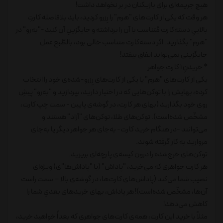
هیچ جریمه‌ای برای بازیکنان در بر نخواهد داشت!
هر وقت که یکی از کارت‌های "هرم" را رِزرو کردید، باید بلافاصله کارتِ
بالاییِ دسته‌کارت مُتناسب با آن را برداشته و جایگزینِ آن کنید -"به‌رو" در
"هرم" بگذارید. اگر دسته‌کارت متناسب خالی بود، بالطّبع عمل
جایگزینی نمی‌تواند اتفاق بیفتد!
* خریدنِ 1 کارت جواهر
یکی از کارت‌های "هرم" یا یکی از کارت‌های رِزرو-شده‌ی خود را انتخاب
کرده، بهایش را با توکن‌هایی که در اختیار دارید، بپردازید و "به‌رو" پیشِ
روی خود بگذارید (بهای هر کارت، در گوشه‌ی پایین - سمت چپ کارت،
مشخّص شده‌است). توکن‌های طلا، توکن‌های "آزاد" هستند و
می‌توانند -در هنگام خرید کارت- به‌جای هر جواهر دیگر یا به‌جای
مروارید به کار گرفته شوند.
توکن‌های خرج‌شده را درون کیسه‌ی پارچه‌ای بریزید.
هر کارت جواهری که می‌خرید، "پاداش" (یا "پاداش‌ها"ی) ویژه‌ای
نصیب شما می‌کند (پاداش‌های کارت‌ها، در گوشه‌ی بالا – سمت راست
آن‌ها، مشخّص شده‌است)! هر پاداش، بهای خریدهای بعدیِ شما را
کاهش می‌دهد!
مثلاً با خرید این کارت، همه‌ی کارت‌های جواهری که بعداً خواهید خرید،