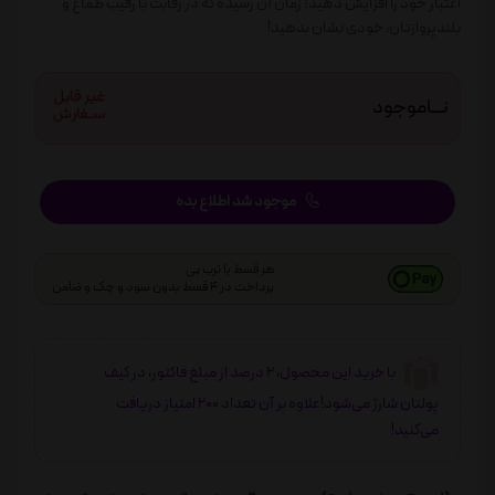
اعتبار خود را افزایش دهید؛ زمان آن رسیده که در رقابت با رقیب طمّاع و
بلندپروازتان، خودی نشان بدهید!
نـــاموجود
موجود شد اطلاع بده
هر قسط با ترب پی
پرداخت در 4 قسط بدون سود و چک و ضامن
با خرید این محصول، 2 درصد از مبلغ فاکتور، در کیف
پولتان شارژ می‌شود!علاوه بر آن تعداد 200 امتیاز دریافت
می‌کنید!