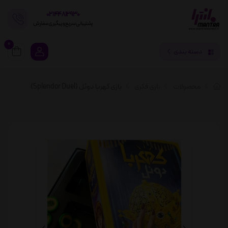
02144812930
پشتیبانی سریع و پیگیری سفارش
0
دسته بندی
محصولات
بازی فکری
بازی کهربا دوئل (Splendor Duel)