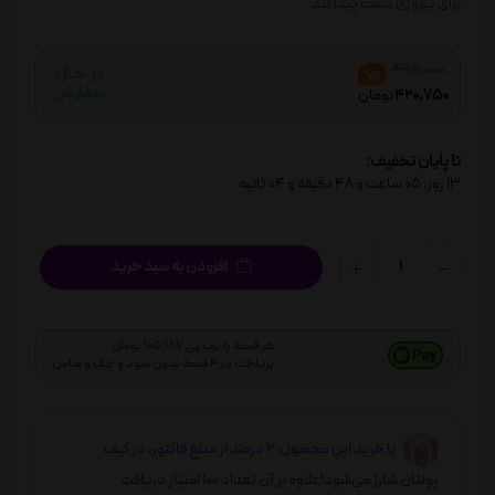
برای پیروزی دست پیدا کند
495,000
%15
420,750
تومان
تا پایان تخفیف:
13
روز،
05
ساعت و
48
دقیقه و
03
ثانیه
افزودن به سبد خرید
هر قسط با ترب پی 105,187 تومان
پرداخت در 4 قسط بدون سود و چک و ضامن
با خرید این محصول، 2 درصد از مبلغ فاکتور، در کیف
پولتان شارژ می‌شود!علاوه بر آن تعداد 100 امتیاز دریافت