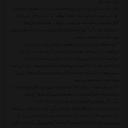
پایان دُورِ بازی
وقتی که بازیکنی، پایان دورِ بازی را اعلام می‌کند، کارت‌های دست‌اَش را
"رو" می‌کند و با صدای بلند، اعلام "توقّف" یا "شانس آخر" می‌کند!
* اگر نخواهد ریسک کند، می‌گوید: "توقّف". همه‌ی بازیکن‌ها،
کارت‌های خود را "رو" کرده و امتیازات (کارت‌های دست و کارت‌های پیشِ
روی) خود را محاسبه می‌کنند.
* اگر بخواهد برای رسیدن به بیشترین امتیازاتِ دُور، ریسک کند،
می‌گوید: "شانس آخر". همه‌ی بازیکنانِ دیگر، یک نوبت دیگر بازی
می‌کنند (یک کارت برمی‌دارند + کارت بازی می‌کنند) و در نهایت،
کارت‌های خود را -که اکنون از هر حمله‌ای در اَمان هستند- "رو" می‌کنند.
سپس همه‌ی بازیکنان، امتیازات (کارت‌های دست و کارت‌های پیشِ
روی) خود را محاسبه می‌کنند.
- اگر بازیکن، گفت "شانس آخر" و امتیازات کسی از او بالاتر نبود، شرط را
بُرده‌است! او، هم امتیازات کارت‌هایش را می‌گیرد، هم "پاداش
رنگی"اَش را (یعنی 1 امتیاز به اِزای هر کارت از "رنگ غالبِ"
کارت‌های‌شان). سایر رُقبا، فقط "پاداش‌ رنگی"شان را دریافت می‌کنند!
- اگر بازیکن، گفت "شانس آخر" و امتیازات بازیکن یا بازیکنانی دیگر،
بیشتر از او بود، شرط را باخته‌است! او فقط "پاداش رنگی"اَش را دریافت