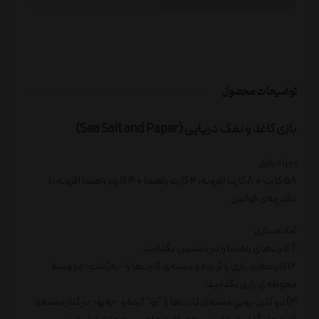
توضیحات محصول
بازی کاغذ و نمک دریایی (Sea Salt and Paper)
اجزاء بازی
58 کارت + 8 کارت افزونه، 4 کارت راهنما + 4 کارت راهنما افزونه ، 1
دفترچه‌ی قوانین
آماده‌سازی
1) کارت‌های راهنما را در دسترس بگذارید.
2) کارت‌های بازی را بُر زده و دسته‌ی کارت‌ها را -به‌پُشت- در وسط
محوطه‌ی بازی بگذارید.
3) دو کارتِ روییِ دسته‌ی کارت‌ها را "رو" کرده و -به‌رو- در کنار دسته‌ی