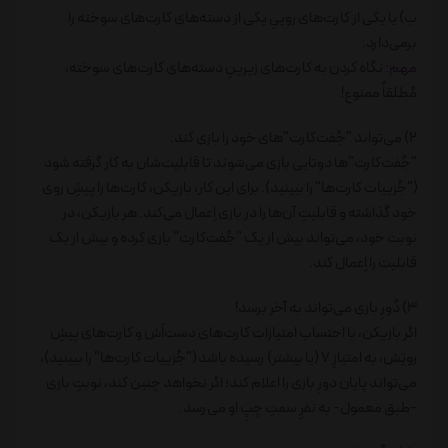
ب) یا یکی از کارت‌های روییِ یکی از دسته‌های کارت‌های سوخته را
برمی‌دارد.
مهم:
نگاه کردن به کارت‌های زیرینِ دسته‌های کارت‌های سوخته،
مُطلقاً ممنوع!
2) می‌تواند "جُفت‌کارت"های خود را بازی کند.
"جُفت‌کارت"ها دوتایی بازی می‌شوند تا قابلیت‌شان به کار گرفته شود
("جُزییات کارت‌ها" را ببینید). برای این کار، بازیکن، کارت‌ها را پیشِ روی
خود گذاشته و قابلیتِ آن‌ها را در بازی اِعمال می‌کند. هر بازیکن، در
نوبت خود، می‌تواند بیش از یک "جُفت‌کارت" بازی کرده و بیش از یک
قابلیت را اِعمال کند.
3) دُورِ بازی می‌تواند به آخر برسد!
اگر بازیکن، با احتساب امتیازات کارت‌های دست‌اَش و کارت‌های پیشِ
رویَش، به امتیازِ 7 (یا بیشتر) رسیده باشد ("جُزییات کارت‌ها" را ببینید)،
می‌تواند پایان دورِ بازی را اعلام کند؛ اگر نخواهد چنین کند، نوبتِ بازی
-طبق معمول- به نفرِ سمتِ چپِ او می‌رسد.