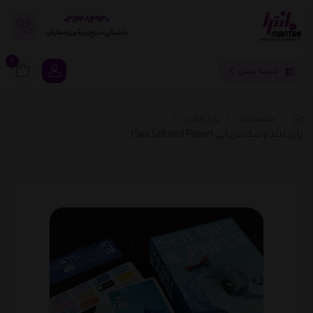
02144812930
پشتیبانی سریع و پیگیری سفارش
0
دسته بندی
محصولات
بازی فکری
بازی کاغذ و نمک دریایی (Sea Salt and Paper)