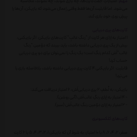
مهم
: امتیازاتِ جُفت‌کارت‌ها، چه بازی شوند، چه نشوند، محاسبه
می‌شود. اما قابلیت آن‌ها فقط وقتی اِعمال می‌شود که بازیکن، آن‌ها را
پیشِ روی خود بازی کند.
کارت‌های پری دریایی
1 امتیاز به اِزای هر کارت از "رنگ غالبِ" کارت‌های بازیکن. اگر بازیکنی،
بیش از یک پری دریایی داشته باشد، باید ببیند که دوّمین "رنگ
غالب"اَش کدام رنگ است؛ یک رنگ را نمی‌توان برای دو پری دریایی
حساب کرد!
قابلیت: اگر بازیکنی 4 کارت پری دریایی داشته باشد، بلافاصله بازی را
می‌بَرد!
بازیکن، به لُطفِ 2 پری دریایی‌اَش، 6 امتیاز دریافت می‌کند:
- 4 امتیاز به اِزای رنگِ غالب‌اَش (آبی روشن).
- 2 امتیاز به اِزای دوّمین رنگ غالب‌اَش (سبز).
کارت‌های کلکسیونری
صفر، 2، 4، 6، 8 یا 10 امتیاز، به شرط آن که بازیکن 1، 2، 3، 4، 5 یا 6 کارت