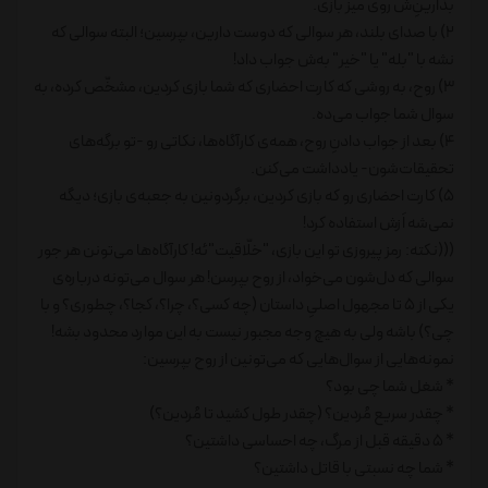
بذارینِ‌ش روی میز بازی.
2) با صدای بلند، هر سوالی که دوست دارین، بپرسین؛ البته سوالی که
نشه با "بله" یا "خیر" به‌ش جواب داد!
3) روح، به روشی که کارت احضاری که شما بازی کردین، مشخّص کرده، به
سوال شما جواب می‌ده.
4) بعد از جواب دادنِ روح، همه‌ی کارآگاه‌ها، نکاتی رو -تو برگه‌های
تحقیقات‌شون- یادداشت می‌کنن.
5) کارت احضاری رو که بازی کردین، برگردونین به جعبه‌ی بازی؛ دیگه
نمی‌شه اَزش استفاده کرد!
(((نکته: رمز پیروزی تو این بازی، "خلّاقیت"ئه! کارآگاه‌ها می‌تونن هر جور
سوالی که دل‌شون می‌خواد، از روح بپرسن! هر سوال می‌تونه درباره‌ی
یکی از 5 تا مجهول اصلیِ داستان (چه کسی؟، چرا؟، کجا؟، چطوری؟ و با
چی؟) باشه ولی به هیچ وجه مجبور نیست به این موارد محدود بشه!
نمونه‌هایی از سوال‌هایی که می‌تونین از روح بپرسین:
* شغل شما چی بود؟
* چقدر سریع مُردین؟ (چقدر طول کشید تا مُردین؟)
* 5 دقیقه قبل از مرگ، چه احساسی داشتین؟
* شما چه نسبتی با قاتل داشتین؟