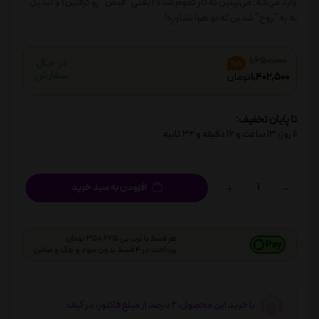
وارد می‌شه: می‌بینین که کار تموم شده (یعنی "قبض" رو گرفتین) و تبدیل
به یه "روح" شدین که تو هوا شناورِه!
1,650,000
%15
1,402,500
تومان
تا پایان تخفیف:
11
روز،
13
ساعت و
16
دقیقه و
32
ثانیه
افزودن به سبد خرید
هر قسط با ترب پی 350,625 تومان
پرداخت در 4 قسط بدون سود و چک و ضامن
با خرید این محصول، 2 درصد از مبلغ فاکتور، در کیف