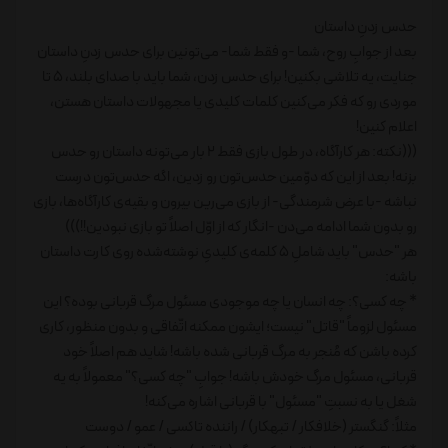
حدس زدنِ داستان
بعد از جوابِ روح، شما -و فقط شما- می‌تونین برای حدس زدنِ داستان
جنایت، یه تلاشی بکنین! برای حدس زدن، شما باید با صدای بلند، 5 تا
موردی رو که فکر می‌کنین کلمات کلیدی یا مجهولات داستان هستن،
اعلام کنین!
(((نکته: هر کارآگاه، در طول بازی فقط 2 بار می‌تونه داستان رو حدس
بزنه! بعد از این که دوّمین حدس‌تون رو زدین، اگه حدس‌تون درست
نباشه -با عرض شرمندگی- از بازی می‌رین بیرون و بقیه‌ی کارآگاه‌ها، بازی
رو بدون شما ادامه می‌دن -انگار که از اوّل اصلاً تو بازی نبودین!!)))
هر "حدس" باید شاملِ 5 کلمه‌ی کلیدیِ نوشته‌شده روی کارت داستان
باشه:
* چه کسی؟: چه انسان یا چه موجودی مسئول مرگ قربانی بوده؟ این
مسئول لزوماً "قاتل" نیست؛ ایشون ممکنه اتّفاقی و بدون منظور، کاری
کرده باشن که مُنجر به مرگ قربانی شده باشه! شاید هم اصلاً خود
قربانی، مسئول مرگ خودش باشه! جوابِ "چه کسی؟" معمولاً به یه
شغل یا به نسبتِ "مسئول" با قربانی اشاره می‌کنه!
مثلاً: گنگستر (خلافکار / تبهکار) / راننده تاکسی / عمو / دوست‌