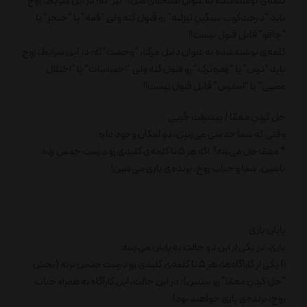
کلمه‌ی نوشته‌شده به عنوان اسلحه‌ی قتل، "تبر"ئه؛ در این شرایط، روح
باید "درخت‌کوبِ سنگینِ تیزلَبه" رو قبول کنه ولی "قمه" یا "خنجر" یا
"چاقو" قابل قبول نیست!!
کلمه‌ی نوشته‌شده به عنوان دلیل مرگ، "وحشت"ئه؛ در این شرایط، روح
باید "ترس" یا "زَهره‌تَرک" رو قبول کنه ولی "احساسات" یا "اختلال
عصبی" یا "استرس" قابل قبول نیست!!
حل کردنِ معمّا / پیشرفت جُزیی
وقتی که شما حدسی می‌زنین، دو امکان وجود داره:
* معمّا حل می‌شه!: اگه هر 5 تا کلمه‌ی کلیدی رو درست حدس زده
باشین، شما و جناب روح، برنده‌ی بازی می‌شین!
پایان بازی
بازی، در یکی از این دو حالت به پایان می‌رسه:
1) یکی از کارآگاه‌ها، هر 5 تا کلمه‌ی کلیدی رو درست حدس بزنه (بخش
"حل کردنِ معمّا" رو ببینین)؛ در این حالت، این کارآگاه به همراه جناب
روح، برنده‌ی بازی خواهند بود!