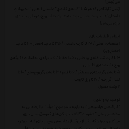
می‌پُرسن!
اوّلین کارآگاهی که هر 5 تا "کلمه‌ی کلیدیِ" داستان (یعنی "مجهولاتِ
داستان") رو درست حدس بزنه، به همراه جناب روح، دوتایی برنده‌ی
بازی می‌شن!
اجزاء و قطعات بازی
1 صفحه‌ی اصلی / 28 تا کارت داستان / 35 تا کارت احضار + 2 تا کارت
احضارِ ویژه
3 تا کارت مُداخله‌ی روحانی / 5 تا حفاظ / 5 تا برگه‌ی تحقیقات / 1 برگه‌ی
روح / 1 صفحه‌ی قلم‌زنی
5 تا نشان‌گر تخته‌ی سخنگو / 6 تا قلم / 3 تا نشان‌گر روح‌سنج / 10 تا
نشان‌گر زخم / 17 تا ورق تاروت
2 رشته مفتول
توصیه به والدین
"کارآگاهان فراطبیعی"، یه بازیه با موضوع "مرگ"، با ارجاعاتی به
مفاهیمی مثل "خشونت"! اگه با بازیکن‌های کم‌سنّ‌وسال بازی
می‌کنین، بهترِه که یکی از بزرگسال‌ها، نقش روح رو بازی کنه و بهترِه
داستانی رو انتخاب کنین که برای جَوون‌ترها هم مناسب باشه!