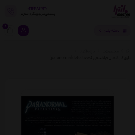
02144812930
پشتیبانی سریع و پیگیری سفارش
0
دسته بندی
محصولات
بازی فکری
بازی کاراگاهان فراطبیعی (paranormal detectives)