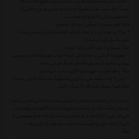
* کجا؟: مکان یا منطقه‌ای که مرگ (یا قتل) توش اتّفاق افتاده، کجا
بوده؟ جواب این سوال معمولاً یه ناحیه‌ی خاص، یه نوع خاصّی از
ساختمون یا یکی از اتاق‌های خونه‌ست.
مثلاً: اتاق نشیمن / نونوایی / ساحل / معدن
* چرا؟: به چه دلیل یا با چه انگیزه‌ای، اقداماتِ قاتل (مسئولِ مرگ)،
مُنجر به مرگ قربانی شده؟
مثلاً: حسودی / پول / قُلدُربازی / عجله
* چطوری؟: قربانی به چه شکلی مُرده؟ جواب معمولاً اقدام یا وضعیت
پزشکی خاصّیه که مستقیماً مُنجر به مرگ قربانی شده.
مثلاً: چاقو خوردن / غرق شدن / آلرژی شدید / تیراندازی
* با چی؟: چه اسلحه، شیء یا ابزاری مُستقیماً باعث مرگ قربانی شده؟
مثلاً: قمه / تفنگ (شات‌گان) / سنگ / آتش
در سمت چپِ کارت‌های داستان، فهرستی هست از کلماتی که می‌بایست
به عنوان کلمات کلیدیِ داستان (مجهولات)، از کارآگاه‌ها پذیرفته بشن...
ولی اگه یکی از کارآگاه‌ها، از یه واژه‌ای استفاده کرد که دقیقاً هم‌معنی با
یکی از کلمات کلیدیِ فهرست‌شده بود، باید واژه را از او پذیرفت!
مثلاً: