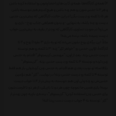
2) همه‌ی کارآگاه‌ها، همه‌ی کارت‌های احضارِشون رو استفاده کرده باشن
و هر 2 تا حدس‌شون رو هم زده باشن و هیچ‌کدوم هم نتونسته باشن
هر 5 تا کلمه رو درست بگن! در این حالت، کارآگاهی که بیش‌ترین حدسِ
درست رو زده باشه، به تنهایی -و بدون همراهی جناب روح- بازی رو
می‌بَره! در صورت تساوی، کارآگاهی که زودتر از بقیه، به بیش‌ترین جواب
درست رسیده باشه، برنده می‌شه!
مثلاً: این برگه‌ی روح نشون می‌ده که تو یه بازی 3 نفره (1 روح و 2 تا
کارآگاه)، اوّلین حدس رو "خواهر کلِر" زده: 3 تا کلمه رو هم تونسته
درست حدس بزنه. بعد از اون، "مهندس کریستوفر" اقدام به حدس
زدن کرده و تونسته 4 تا کلمه رو درست حدس بزنه. "کریستوفر"
بلافاصله تو نوبت بعدی هم اقدام به حدس زدن کرده ولی باز هم فقط
تونسته 4 تا کلمه رو درست حدس بزنه! در نهایت، "کلِر" هم دوّمین
حدسِ‌ش رو زده ولی اون هم نتونسته به بیش‌تر از 4 تا جواب درست
برسه! بازی همین‌جا تمومِه چون هر دو تا بازیکن، از هر دو تا فرصت‌شون
برای حدس زدن استفاده کردن! "کریستوفر"، برنده‌ی بازیه چون زودتر از
"کلِر" تونسته به 4 جواب درست دست پیدا کنه!