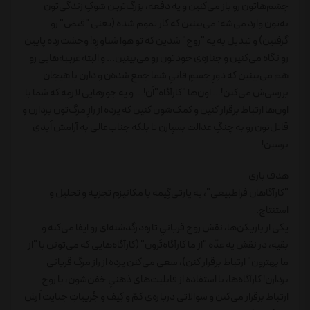
چشم‌هاتون رو باز می‌کنین و یه دفعه، بزرگ‌ترین شوکِ زندگی‌تون
به‌تون وارد می‌شه: می‌بینین که کار تموم شده (یعنی "قبض" رو
گرفتین) و تبدیل به یه "روح" شدین که تو هوا شناورِه! وحشت‌زده پایین
رو نگاه می‌کنین و جنازه‌ی خودتون رو می‌بینین... و البته غریبه‌هایی رو
هم می‌بینین که دورِ جسمِ فانیِ شما جمع شده‌ن و دارن با هیجان
بررسی‌ش می‌کنن!... اون‌ها "کارآگاه"اَن!... و یه جورهایی لازمِه که شما با
اون‌ها ارتباط برقرار کنین و کمک‌شون کنین که پرده از رازِ مرگ‌تون بردارن و
قاتل‌تون رو به چنگِ عدالت بسپارن تا بلکه جناب‌عالی به آرامش اَبدی
برسین!
هدف بازی
"کارآگاهان فراطبیعی"، یه پارتی‌گِیمه با مکانیزم تجزیه و تحلیل و
استنتاج.
یکی از بازیکن‌ها، نقش روح قربانیِ تازه‌درگذشته‌ای رو ایفا می‌کنه و
بقیه، در نقش یه عدّه "از ما کارآگاه‌تَرون" (کارآگاه‌هایی که می‌تونن با "از
ما بهترون" ارتباط برقرار کنن)، سعی می‌کنن پرده از راز مرگ قربانی
بردارن! کارآگاه‌ها، با استفاده از قابلیت‌های ذهنیِ خفن‌شون، با روح
ارتباط برقرار می‌کنن و سوالاتی درباره‌ی کمّ و کِیف و جُزییاتِ جنایت اَزش