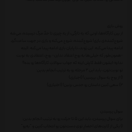
روش بازی
از بین کارآگاه‌ها، اونی که به تازگی، از یه چیزی تا حدّ مرگ ترسیده، می‌شه
شروع‌کننده‌ی بازی! شروع‌کننده، شروع می‌کنه و بازی در جهت ساعت‌گرد
ادامه پیدا می‌کنه. این رَوند، تا پایان بازی ادامه پیدا می‌کنه. البته
-همون‌طور که خیلی‌ها به روح اعتقاد ندارن- روح، اعتقادی به نوبت
نداره؛ ایشون فقط کارِش اینِه که جواب سوالاتِ کارآگاه‌ها رو بده!!
تو نوبت‌تون، باید این 2 مرحله رو به ترتیب انجام بدین:
1) از روح یه سوال بپرسین! (اجباری)
2) سعی کنین داستان رو حدس بزنین! (اختیاری)
سوال پرسیدن
برای سوال پرسیدن، باید این 5 تا حرکت رو به ترتیب انجام بدین:
1) یکی از کارت‌های احضارِ توی دست‌تون رو انتخاب کنین و "به‌رو"