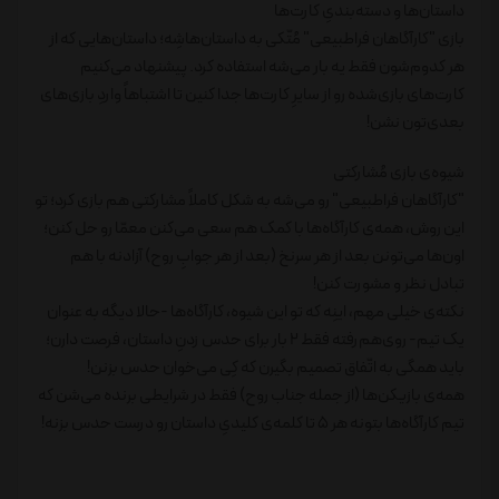
داستان‌ها و دسته‌بندیِ کارت‌ها
بازی "کارآگاهان فراطبیعی" مُتّکی به داستان‌هاشِه؛ داستان‌هایی که از
هر کدوم‌شون فقط یه بار می‌شه استفاده کرد. پیشنهاد می‌کنیم
کارت‌های بازی‌شده رو از سایرِ کارت‌ها جدا کنین تا اشتباهاً واردِ بازی‌های
بعدی‌تون نشن!
شیوه‌ی بازی مُشارکتی
"کارآگاهان فراطبیعی" رو می‌شه به شکل کاملاً مشارکتی هم بازی کرد؛ تو
این روش، همه‌ی کارآگاه‌ها با کمک هم سعی می‌کنن معمّا رو حل کنن؛
اون‌ها می‌تونن بعد از هر سرنخ (بعد از هر جوابِ روح) آزادنه با هم
تبادل نظر و مشورت کنن!
نکته‌ی خیلی مهم، اینِه که تو این شیوه، کارآگاه‌ها -حالا دیگه به عنوان
یک تیم- روی‌هم‌رفته فقط 2 بار برای حدس زدنِ داستان، فرصت دارن؛
باید همگی به اتّفاق تصمیم بگیرن که کِی می‌خوان حدس بزنن!
همه‌ی بازیکن‌ها (از جمله جناب روح) فقط در شرایطی برنده می‌شن که
تیم کارآگاه‌ها بتونه هر 5 تا کلمه‌ی کلیدیِ داستان رو درست حدس بزنه!