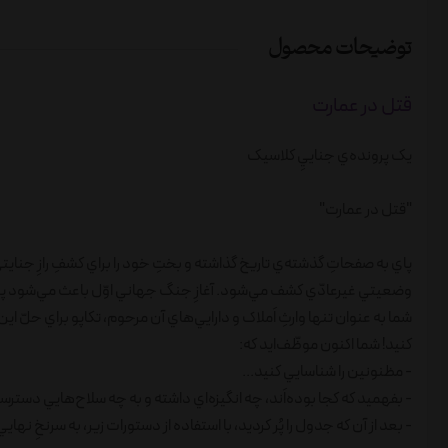
توضیحات محصول
قتل در عمارت
يک پرونده‌ي جناييِ کلاسيک
"قتل در عمارت"
وضعيتي غيرعادّي کشف مي‌شود. آغازِ جنگ جهاني اوّل باعث مي‌شود پرونده
شما به عنوان تنها وارثِ اَملاک و دارايي‌هاي آن مرحوم، تکاپو براي حلّ اي
کنيد! شما اکنون موظّف‌ايد که:
- مظنونين را شناسايي کنيد...
- بفهميد که کجا بوده‌اَند، چه انگيزه‌اي داشته و به چه سلاح‌هايي دسترسي 
- بعد از آن که جدول را پُر کرديد، با استفاده از دستورات زير، به سرنخِ نهاي