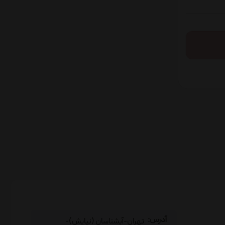
آدرس:
تهران-آبشناسان (نیایش)-