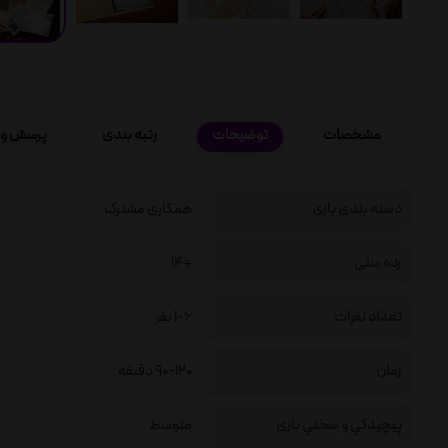
مشخصات
توضیحات
رتبه بندی
پرسش و 
دسته بندی بازی
همکاری مشترک
رده سنی
+14
تعداد نفرات
1-6 نفر
زمان
90-120 دقیقه
پيچيدگي و سختي بازی
متوسط