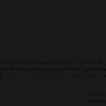
پاي به صفحاتِ گذشته‌ي تاريخ گذاشته و بختِ خود را براي کشفِ رازِ جنايتي هولناک بيازماييد. در ابتداي سال 1914، جنازه‌ي "سِر چ
، تا به امروز، "حل نشده" باقي بماند. پس از يافت شدنِ وصيت‌نامه‌اي مرموز و
ن پرونده‌ي راکد آغاز مي‌شود. عدالت را به عمارت "بلَک‌وود" آورده و ميراث خود 
داشته‌اَند...
ي دست يابيد...