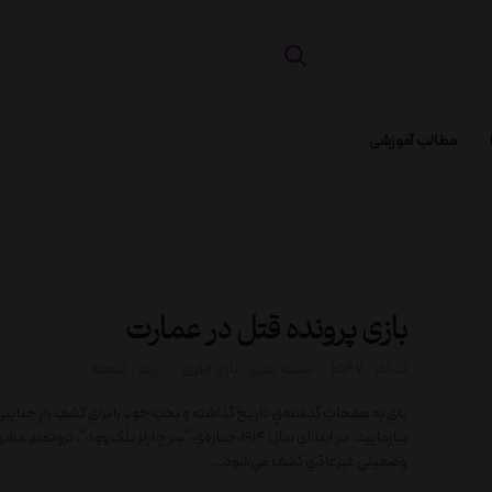
مطالب آموزشی
بازی پرونده قتل در عمارت
کد کالا :
1547
دسته بندی:
بازی فکری
برند :
گنجفه
پاي به صفحاتِ گذشته‌ي تاريخ گذاشته و بختِ خود را براي کشفِ رازِ جناي
بيازماييد. در ابتداي سال 1914، جنازه‌ي "سِر چارلز بلَک‌وود"، ثروتمندِ
وضعيتي غيرعادّي کشف مي‌شود...