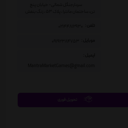
سردارجنگل شمالی- خیابان پنج
تن، ساختمان مانترا ، پلاک 53 ، زنگ بنفش
تلفن :
02144812930
موبایل :
09192384753
ایمیل :
MantraMarketGames@gmail.com
تحویل فوری