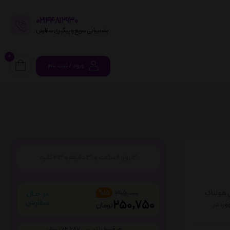
02144812930
پشتیبانی سریع و پیگیری سفارش
0
ورود / ثبت نام
12
روز،
11
ساعت و
31
دقیقه و
43
ثانیه
تي هولناک
%15
295,000
250,750
 مشهور، در
تومان
هر قسط با ترب پی 62,687 تومان