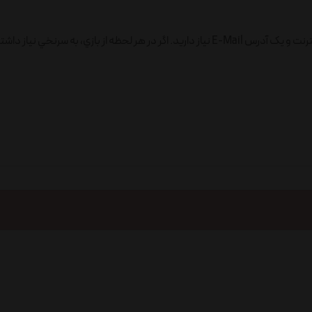
اين بازي، براي 1 الي 6 بازيکن طرّاحي شده‌اَست. براي انجامِ اين بازي، به اينترنت و يک آدرس E-Mail نياز داريد. اگر در هر لحظه از بازي، 