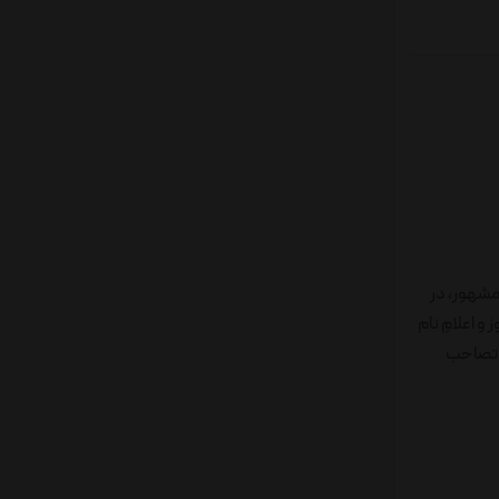
ارلز بلَک‌وود"، ثروتمندِ مشهور، در
 اعلامِ نام
را تصاحب