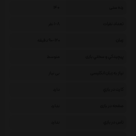
رده سنی
+14
تعداد نفرات
1-8 نفر
زمان
90-120 دقیقه
پيچيدگي و سختي بازی
متوسط
نیاز به زبان انگلیسی
بی نیاز
كارت در بازي
دارد
صفحه در بازی
ندارد
تاس در بازي
ندارد