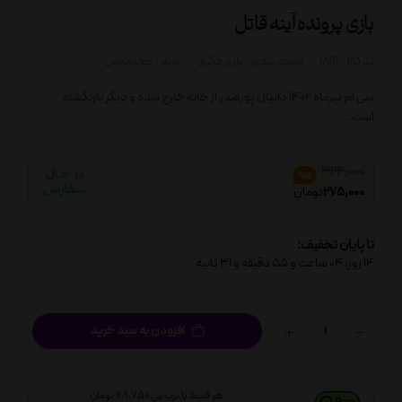
بازی پرونده آینه قاتل
کد کالا :
1891
دسته بندی:
بازی فکری
برند :
مختاپوس
سی ام تیرماه ۱۴۰۲ دانیال پورصدر از خانه خارج شده و دیگر بازنگشته
است...
324,000
%15
275,000
تومان
تا پایان تخفیف:
14
روز،
04
ساعت و
55
دقیقه و
31
ثانیه
افزودن به سبد خرید
هر قسط با ترب پی 68,750 تومان